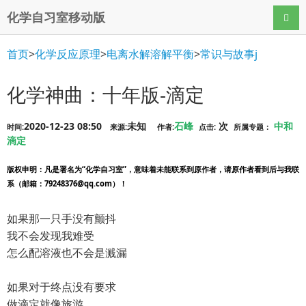
化学自习室移动版
导航
首页
>
化学反应原理
>
电离水解溶解平衡
>
常识与故事j
化学神曲：十年版-滴定
2020-12-23 08:50
未知
石峰
次
中和
时间:
来源:
作者:
点击:
所属专题：
滴定
版权申明
：凡是署名为“化学自习室”，意味着未能联系到原作者，请原作者看到后与我联
系（邮箱：79248376@qq.com）！
如果那一只手没有颤抖
我不会发现我难受
怎么配溶液也不会是溅漏
如果对于终点没有要求
做滴定就像旅游