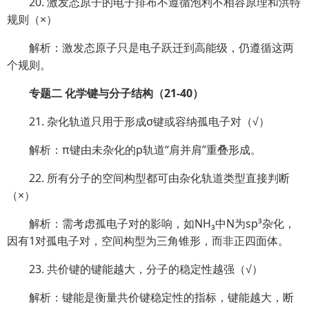
20. 激发态原子的电子排布不遵循泡利不相容原理和洪特
规则（×）
解析：激发态原子只是电子跃迁到高能级，仍遵循这两
个规则。
专题二 化学键与分子结构（21-40）
21. 杂化轨道只用于形成σ键或容纳孤电子对（√）
解析：π键由未杂化的p轨道“肩并肩”重叠形成。
22. 所有分子的空间构型都可由杂化轨道类型直接判断
（×）
解析：需考虑孤电子对的影响，如NH₃中N为sp³杂化，
因有1对孤电子对，空间构型为三角锥形，而非正四面体。
23. 共价键的键能越大，分子的稳定性越强（√）
解析：键能是衡量共价键稳定性的指标，键能越大，断