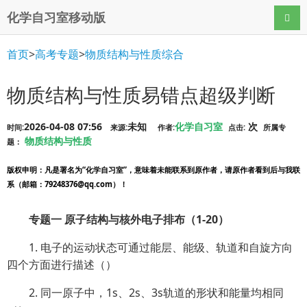
化学自习室移动版
导航
首页
>
高考专题
>
物质结构与性质综合
物质结构与性质易错点超级判断
2026-04-08 07:56
未知
化学自习室
次
时间:
来源:
作者:
点击:
所属专
物质结构与性质
题：
版权申明
：凡是署名为“化学自习室”，意味着未能联系到原作者，请原作者看到后与我联
系（邮箱：79248376@qq.com）！
专题一 原子结构与核外电子排布（1-20）
1. 电子的运动状态可通过能层、能级、轨道和自旋方向
四个方面进行描述（）
2. 同一原子中，1s、2s、3s轨道的形状和能量均相同