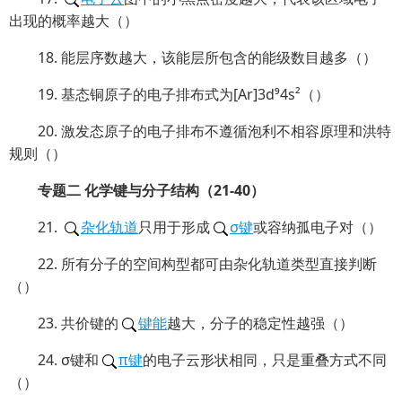
出现的概率越大（）
18. 能层序数越大，该能层所包含的能级数目越多（）
19. 基态铜原子的电子排布式为[Ar]3d⁹4s²（）
20. 激发态原子的电子排布不遵循泡利不相容原理和洪特
规则（）
专题二 化学键与分子结构（21-40）
21.
杂化轨道
只用于形成
σ键
或容纳孤电子对（）
22. 所有分子的空间构型都可由杂化轨道类型直接判断
（）
23. 共价键的
键能
越大，分子的稳定性越强（）
24. σ键和
π键
的电子云形状相同，只是重叠方式不同
（）