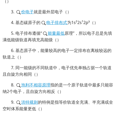
（）
3.
价电子
就是最外层电子（）
4. 基态碳原子的
电子排布式
为1s²2s¹2p³（）
5. 电子排布遵循“
能量最低
原理”，所以电子总是先填
满低能级轨道再填充高能级（）
6. 基态原子中，能量较高的电子一定排布在离核较远的
轨道上（）
7. 同一能级的不同轨道中，电子优先单独占据一个轨道
且自旋方向相同（）
8.
泡利不相容原理
指的是一个原子轨道中最多只能容
纳2个电子，且自旋方向相反（）
9.
洪特规则
的特例是指等价轨道全充满、半充满或全
空时体系能量更低（）