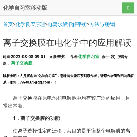
化学自习室移动版
导航
首页
>
化学反应原理
>
电离水解溶解平衡
>
方法与规律j
离子交换膜在电化学中的应用解读
2023-08-08 09:01
未知
化学自习室
次
时间:
来源:
作者:
点击:
所属专
离子交换膜
题：
版权申明
：凡是署名为“化学自习室”，意味着未能联系到原作者，请原作者看到后与我联
系（邮箱：79248376@qq.com）！
离子交换膜在原电池和电解池中均有较广泛的应用，且
常出常新。
1．离子交换膜的功能
使离子选择性定向迁移，其目的是平衡整个电解质的离