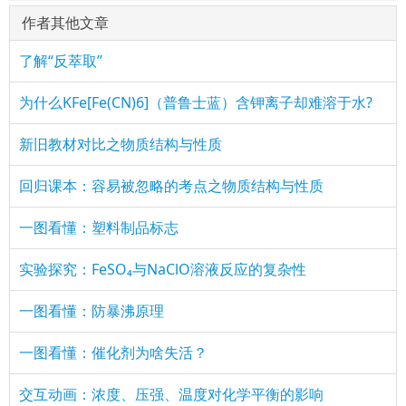
作者其他文章
了解“反萃取”
为什么KFe[Fe(CN)6]（普鲁士蓝）含钾离子却难溶于水?
新旧教材对比之物质结构与性质
回归课本：容易被忽略的考点之物质结构与性质
一图看懂：塑料制品标志
实验探究：FeSO₄与NaClO溶液反应的复杂性
一图看懂：防暴沸原理
一图看懂：催化剂为啥失活？
交互动画：浓度、压强、温度对化学平衡的影响