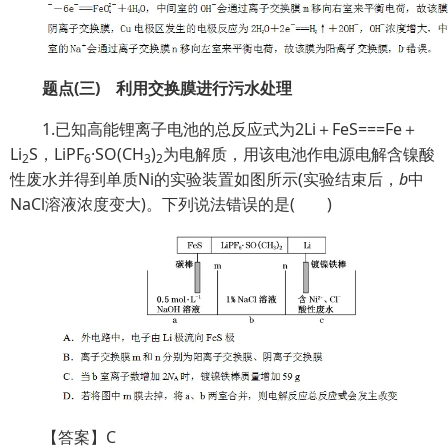
题点(三) 利用交换膜进行污水处理
1.已知高能锂离子电池的总反应式为2Li＋FeS===Fe＋
Li
S，LiPF
·SO(CH
)
为电解质，用该电池作电源电解含镍酸
2
6
3
2
性废水并得到单质Ni的实验装置如图所示(实验结束后，
b
中
NaCl溶液浓度变大)。下列说法错误的是( )
【答案】C