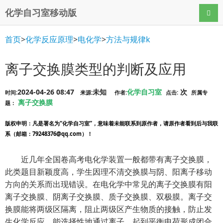
化学自习室移动版
导航
首页
>
化学反应原理
>
电化学
>
方法与规律k
离子交换膜类型的判断及应用
2024-04-26 08:47
未知
化学自习室
次
时间:
来源:
作者:
点击:
所属专
离子交换膜
题：
版权申明
：凡是署名为“化学自习室”，意味着未能联系到原作者，请原作者看到后与我联
系（邮箱：79248376@qq.com）！
近几年全国卷高考电化学装置一般都带有离子交换膜，
此类题目新颖度高，学生因理不清交换膜与阴、阳离子移动
方向的关系而出现错误。在电化学中常见的离子交换膜有阳
离子交换膜、阴离子交换膜、质子交换膜、双极膜。离子交
换膜能将两级区隔离，阻止两级区产生物质的接触，防止发
生化学反应，能选择性地通过离子，起到平衡电荷形成闭合