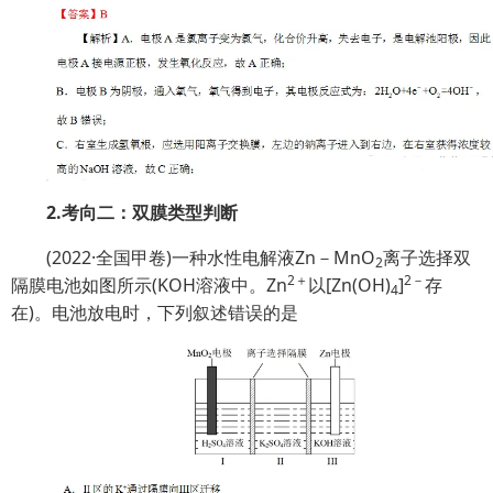
2.考向二：双膜类型判断
(2022·全国甲卷)一种水性电解液Zn－MnO
离子选择双
2
2＋
2－
隔膜电池如图所示(KOH溶液中。Zn
以[Zn(OH)
]
存
4
在)。电池放电时，下列叙述错误的是