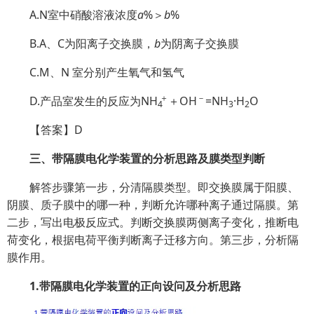
A.N室中硝酸溶液浓度
a
%＞
b
%
B.A、C为阳离子交换膜，
b
为阴离子交换膜
C.M、N 室分别产生氧气和氢气
＋
－
D.产品室发生的反应为
NH
＋OH
=NH
·H
O
4
3
2
【答案】D
三、带隔膜电化学装置的分析思路及膜类型判断
解答步骤第一步，分清隔膜类型。即交换膜属于阳膜、
阴膜、质子膜中的哪一种，判断允许哪种离子通过隔膜。第
二步，写出电极反应式。判断交换膜两侧离子变化，推断电
荷变化，根据电荷平衡判断离子迁移方向。第三步，分析隔
膜作用。
1.带隔膜电化学装置的正向设问及分析思路