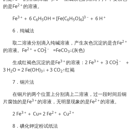
2＋
的是Fe
的溶液。
3＋
3－
＋
Fe
＋ 6 C
H
OH = [Fe(C
H
O)
]
＋ 6 H
6
5
6
5
6
6．纯碱法
2＋
取二溶液分别滴入纯碱溶液，产生灰色沉淀的是含Fe
2＋
2
－
的溶液。Fe
＋C
O
=FeCO
↓(灰色)
3
3
3＋
3＋
2
－
生成红褐色沉淀的是Fe
的溶液：2 Fe
＋ 3 C
O
＋
3
3 H
O = 2 Fe(OH)
↓＋3 CO
↑红褐
2
3
2
7．铜片法
在铜片的两个位置上分别滴上二溶液，过一段时间后铜
3＋
2＋
片腐蚀的是Fe
的溶液，无明显现象的是Fe
的溶液。
3＋
2＋
2＋
2 Fe
＋ Cu= 2 Fe
＋ Cu
8．碘化钾淀粉试纸法