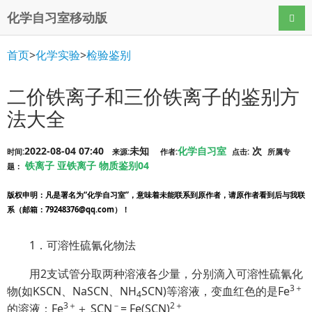
化学自习室移动版
导航
首页
>
化学实验
>
检验鉴别
二价铁离子和三价铁离子的鉴别方
法大全
2022-08-04 07:40
未知
化学自习室
次
时间:
来源:
作者:
点击:
所属专
铁离子
亚铁离子
物质鉴别04
题：
版权申明
：凡是署名为“化学自习室”，意味着未能联系到原作者，请原作者看到后与我联
系（邮箱：79248376@qq.com）！
1．可溶性硫氰化物法
用2支试管分取两种溶液各少量，分别滴入可溶性硫氰化
3＋
物(如KSCN、NaSCN、NH
SCN)等溶液，变血红色的是Fe
4
3＋
－
2＋
的溶液：Fe
＋ SCN
= Fe(SCN)