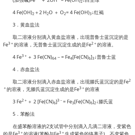
(加强碱)Fe
＋ 2OH
= Fe(OH)
↓白至绿
2
4 Fe(OH)
＋2 H
O ＋ O
= 4 Fe(OH)
↓红褐
2
2
2
3
3．黄血盐法
取二溶液分别滴入黄血盐溶液，出现普鲁士蓝沉淀的是
3＋
2＋
Fe
的溶液，无普鲁士蓝沉淀生成的是Fe
的溶液。
3＋
4 Fe
＋ 3 Fe(CN)
－= Fe
[Fe(CN)
]
↓普鲁士蓝
64
4
6
3
4．赤血盐法
2
取二溶液分别滴入赤血盐溶液，出现滕氏蓝沉淀的是Fe
＋
3＋
的溶液，无滕氏蓝沉淀生成的是Fe
的溶液
2＋
3－
3 Fe
＋ 2 [Fe(CN)
]
= Fe
[Fe(CN)
]
↓滕氏蓝
6
3
6
2
5．苯酚法
在盛苯酚溶液的2支试管中分别滴入几滴二溶液，变紫色
3＋
3＋
的是Fe
的溶液(苯酚与Fe
生成紫色的络离子)，不变紫色