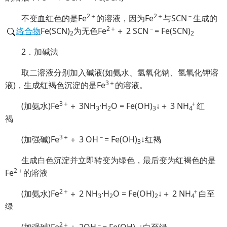
2＋
2＋
－
不变血红色的是Fe
的溶液，因为Fe
与SCN
生成的
2＋
－
络合物
Fe(SCN)
为无色Fe
＋ 2 SCN
= Fe(SCN)
2
2
2．加碱法
取二溶液分别加入碱液(如氨水、氢氧化钠、氢氧化钾溶
3＋
液)，生成红褐色沉淀的是Fe
的溶液。
3＋
＋
(加氨水)Fe
＋ 3NH
·H
O = Fe(OH)
↓＋ 3
NH
红
3
2
3
4
褐
3＋
－
(加强碱)Fe
＋ 3 OH
= Fe(OH)
↓红褐
3
生成白色沉淀并立即转变为绿色，最后变为红褐色的是
2＋
Fe
的溶液
2＋
＋
(加氨水)Fe
＋ 2 NH
·H
O = Fe(OH)
↓＋ 2
NH
白至
3
2
2
4
绿
2＋
－