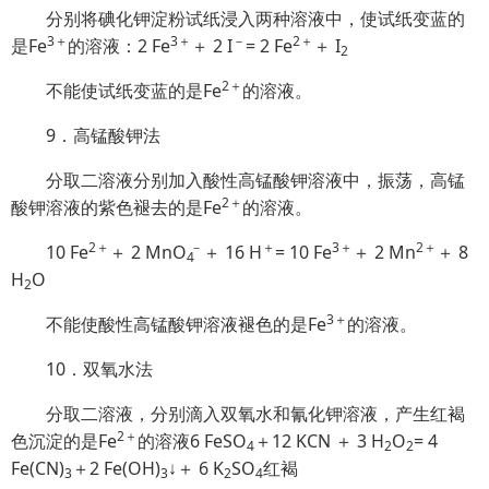
分别将碘化钾淀粉试纸浸入两种溶液中，使试纸变蓝的
3＋
3＋
－
2＋
是Fe
的溶液：2 Fe
＋ 2 I
= 2 Fe
＋ I
2
2＋
不能使试纸变蓝的是Fe
的溶液。
9．高锰酸钾法
分取二溶液分别加入酸性高锰酸钾溶液中，振荡，高锰
2＋
酸钾溶液的紫色褪去的是Fe
的溶液。
2＋
－
＋
3＋
2＋
10 Fe
＋ 2 Mn
O
＋ 16 H
= 10 Fe
＋ 2 Mn
＋ 8
4
H
O
2
3＋
不能使酸性高锰酸钾溶液褪色的是Fe
的溶液。
10．双氧水法
分取二溶液，分别滴入双氧水和氰化钾溶液，产生红褐
2＋
色沉淀的是Fe
的溶液6 FeSO
＋12 KCN ＋ 3 H
O
= 4
4
2
2
Fe(CN)
＋2 Fe(OH)
↓＋ 6 K
SO
红褐
3
3
2
4