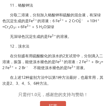
11．铬酸钾法
分取二溶液，分别加入铬酸钾和硫酸的混合液，有深绿
2＋
2＋
2
－
＋
色沉淀生成的是Fe
的溶液：6 Fe
＋ 2 Cr
O
＋10H
4
3＋
=Cr
O
↓＋6Fe
＋ 5 H
O深绿
2
3
2
3＋
无深绿色沉淀生成的是Fe
的溶液。
12．溴水法
在分别盛有用硫酸酸化的溴水的2支试管中，分别滴入二
2＋
2＋
溶液，振荡，能使溴水褪色的是Fe
的溶液：2 Fe
＋ Br
=
2
3＋
－
3＋
2 Fe
＋ 2 Br
不能使溴水褪色的是Fe
溶液。
在上述12种鉴别方法中以第1种方法最好，也最常用，其
次是2、3、4、5、6种方法。
只需付1.0元，感谢您的支持与赞助！
打赏