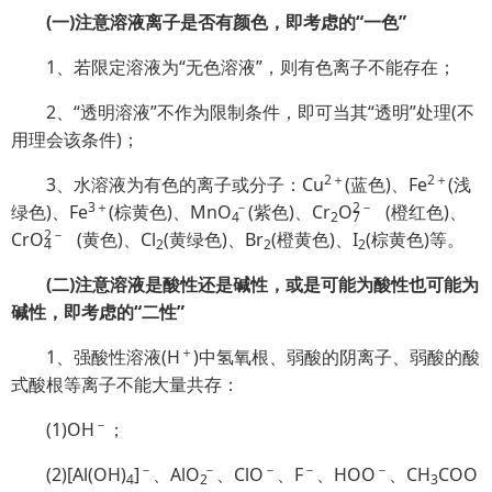
(一)注意溶液离子是否有颜色，即考虑的“一色”
1、若限定溶液为“无色溶液”，则有色离子不能存在；
2、“透明溶液”不作为限制条件，即可当其“透明”处理(不
用理会该条件)；
2＋
2＋
3、水溶液为有色的离子或分子：Cu
(蓝色)、Fe
(浅
3＋
－
2
－
绿色)、Fe
(棕黄色)、Mn
O
(紫色)、Cr
O
(橙红色)、
4
2
7
2
－
Cr
O
(黄色)、Cl
(黄绿色)、Br
(橙黄色)、I
(棕黄色)等。
4
2
2
2
(二)注意溶液是酸性还是碱性，或是可能为酸性也可能为
碱性，即考虑的“二性”
＋
1、强酸性溶液(H
)中氢氧根、弱酸的阴离子、弱酸的酸
式酸根等离子不能大量共存：
－
(1)OH
；
－
－
－
－
－
(2)[Al(OH)
]
、Al
O
、ClO
、F
、HOO
、CH
COO
4
2
3