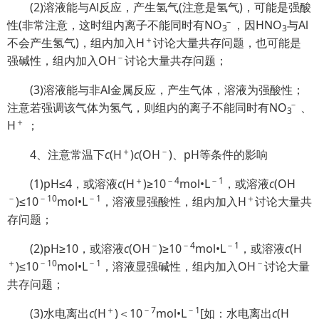
(2)溶液能与Al反应，产生氢气(注意是氢气)，可能是强酸
－
性(非常注意，这时组内离子不能同时有N
O
，因HNO
与Al
3
3
＋
不会产生氢气)，组内加入H
讨论大量共存问题，也可能是
－
强碱性，组内加入OH
讨论大量共存问题；
(3)溶液能与非Al金属反应，产生气体，溶液为强酸性；
－
注意若强调该气体为氢气，则组内的离子不能同时有N
O
、
3
＋
H
；
＋
－
4、注意常温下
c
(H
)
c
(OH
)、pH等条件的影响
＋
－4
－1
(1)pH≤4，或溶液
c
(H
)≥10
mol•L
，或溶液
c
(OH
－
－10
－1
＋
)≤10
mol•L
，溶液显强酸性，组内加入H
讨论大量共
存问题；
－
－4
－1
(2)pH≥10，或溶液
c
(OH
)≥10
mol•L
，或溶液
c
(H
＋
－10
－1
－
)≤10
mol•L
，溶液显强碱性，组内加入OH
讨论大量
共存问题；
＋
－7
－1
(3)水电离出
c
(H
)＜10
mol•L
[如：水电离出
c
(H