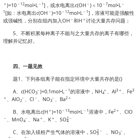
＋
－12
－1
－
－7
－
)=10
mol•L
]，或水电离出
c
(OH
)＜10
mol•L
1
－
－12
－1
[如：水电离出
c
(OH
)=10
mol•L
]，溶液可能是强酸性
－
＋
或强碱性，分别在组内加入OH
和H
讨论大量共存问题；
5、不断积累每种离子不能与之大量共存的离子有哪些，
理解并记忆好。
四、一题见效
题1、下列各组离子能在指定环境中大量共存的是()
－
－1
＋
3＋
3
A、
c
(HC
O
)=0.1mol•L
的溶液中，
NH
、Al
、Fe
3
4
＋
－
－
－
2＋
、Al
O
、Cl
、N
O
、Ba
2
3
＋
－13
－1
2＋
B、水电离出
c
(H
)=10
mol•L
溶液中，Fe
、ClO
－
－
＋
＋
2
－
、Mn
O
、Na
、K
、S
O
4
4
2
－
－
C、在加入镁粉产生气体的溶液中，S
O
、N
O
、
3
3