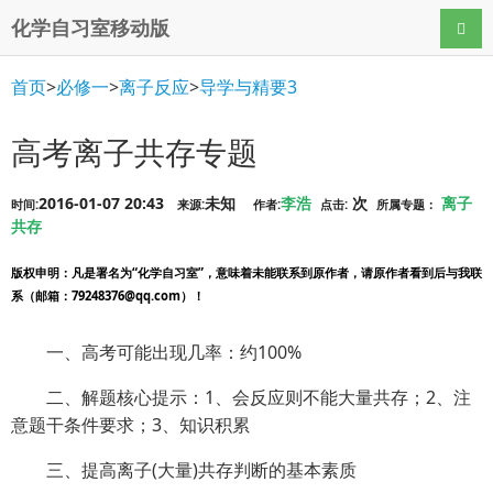
化学自习室移动版
导航
首页
>
必修一
>
离子反应
>
导学与精要3
高考离子共存专题
2016-01-07 20:43
未知
李浩
次
离子
时间:
来源:
作者:
点击:
所属专题：
共存
版权申明
：凡是署名为“化学自习室”，意味着未能联系到原作者，请原作者看到后与我联
系（邮箱：79248376@qq.com）！
一、高考可能出现几率：约100%
二、解题核心提示：1、会反应则不能大量共存；2、注
意题干条件要求；3、知识积累
三、提高离子(大量)共存判断的基本素质