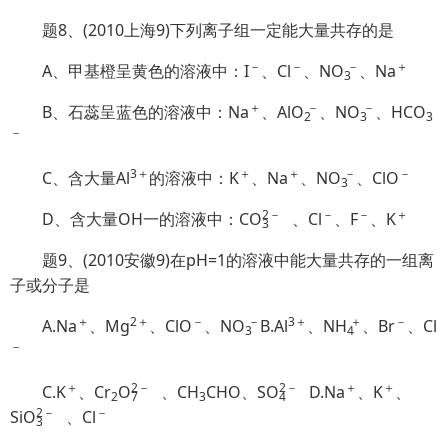
题8、(2010上海9)下列离子组一定能大量共存的是
－
－
－
＋
A、甲基橙呈黄色的溶液中：I
、Cl
、N
O
、Na
3
＋
－
－
B、石蕊呈蓝色的溶液中：Na
、Al
O
、N
O
、HC
O
2
3
3
－
3＋
＋
＋
－
－
C、含大量Al
的溶液中：K
、Na
、N
O
、ClO
3
2
－
－
－
＋
D、含大量OH一的溶液中：C
O
、Cl
、F
、K
3
题9、(2010安徽9)在pH=1的溶液中能大量共存的一组离
子或分子是
＋
2＋
－
－
3＋
＋
－
A.Na
、Mg
、ClO
、N
O
B.Al
、
NH
、Br
、Cl
3
4
－
＋
2
－
2
－
＋
＋
C.K
、Cr
O
、CH
CHO、S
O
D.Na
、K
、
2
7
3
4
2
－
－
Si
O
、Cl
3