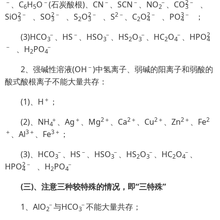
－
－
－
－
－
2
－
、C
H
O
(石炭酸根)、CN
、SCN
、N
O
、C
O
、
6
5
2
3
2
－
2
－
2
－
2－
2
－
3
－
Si
O
、S
O
、S
O
、S
、C
O
、P
O
；
3
3
2
3
2
4
4
－
－
－
－
－
2
(3)HC
O
、HS
、HS
O
、HS
O
、HC
O
、HP
O
3
3
2
3
2
4
4
－
－
、H
P
O
2
4
－
2、强碱性溶液(OH
)中氢离子、弱碱的阳离子和弱酸的
酸式酸根离子不能大量共存：
＋
(1)、H
；
＋
＋
2＋
2＋
2＋
2＋
2
(2)、
NH
、Ag
、Mg
、Ca
、Cu
、Zn
、Fe
4
＋
3＋
3＋
、Al
、Fe
；
－
－
－
－
－
(3)、HC
O
、HS
、HS
O
、HS
O
、HC
O
、
3
3
2
3
2
4
2
－
－
HP
O
、H
P
O
4
2
4
(三)、注意三种较特殊的情况，即“三特殊”
－
－
1、Al
O
与HC
O
不能大量共存；
2
3