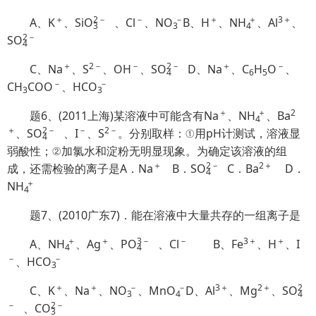
＋
2
－
－
＋
＋
3＋
A、K
、Si
O
、Cl
、N
O
B、H
、
NH
、Al
、
3
3
4
2
－
S
O
4
＋
2－
－
2
－
＋
－
C、Na
、S
、OH
、S
O
D、Na
、C
H
O
、
4
6
5
－
－
CH
COO
、HC
O
3
3
＋
＋
2
题6、(2011上海)某溶液中可能含有Na
、
NH
、Ba
4
＋
2
－
－
2－
、S
O
、I
、S
。分别取样：①用pH计测试，溶液显
4
弱酸性；②加氯水和淀粉无明显现象。为确定该溶液的组
＋
2
－
2＋
成，还需检验的离子是A．Na
B．S
O
C．Ba
D．
4
＋
NH
4
题7、(2010广东7)．能在溶液中大量共存的一组离子是
＋
＋
3
－
－
3＋
＋
A、
NH
、Ag
、P
O
、Cl
B、Fe
、H
、I
4
4
－
－
、HC
O
3
＋
＋
－
3＋
2＋
2
C、K
、Na
、N
O
、Mn
O
D、Al
、Mg
、S
O
3
4
4
－
2
－
、C
O
3