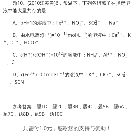
题10、(2010江苏卷)6．常温下，下列各组离子在指定溶
液中能大量共存的是
2＋
－
2
－
＋
A、pH=1的溶液中：Fe
、N
O
、S
O
、Na
3
4
＋
－14
－1
2＋
B、由水电离
c
(H
)=10
mol•L
]的溶液中：Ca
、K
＋
－
－
、Cl
、HC
O
3
＋
－
12
＋
3＋
C、
c
(H
)/
c
(OH
)=10
的溶液中：
NH
、Al
、N
O
4
3
－
－
、Cl
3＋
－1
＋
－
2
D、
c
(Fe
)=0.1mol•L
的溶液中：K
、ClO
、S
O
4
－
－
、SCN
参考答案：题1D，题2C，题3B，题4C，题5B，题6A，
题7C，题8D，题9B，题10C
只需付1.0元，感谢您的支持与赞助！