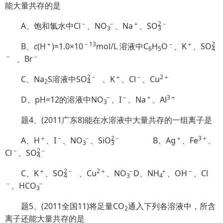
能大量共存的是
－
－
＋
2
－
A、饱和氯水中Cl
、N
O
、Na
、S
O
3
3
＋
－13
－
＋
2
B、
c
(H
)=1.0×10
mol/L 溶液中C
H
O
、K
、S
O
6
5
4
－
－
、Br
2
－
＋
－
2＋
C、Na
S溶液中S
O
、K
、Cl
、Cu
2
4
－
－
＋
3＋
D、pH=12的溶液中N
O
、I
、Na
、Al
3
题4、(2011广东8)能在水溶液中大量共存的一组离子是
＋
－
－
2
－
＋
3＋
A、H
、I
、N
O
、Si
O
B、Ag
、Fe
、
3
3
－
2
－
Cl
、S
O
4
＋
2
－
2＋
＋
－
C、K
、S
O
、Cu
、N
O
D、
NH
、OH
、Cl
4
3
4
－
－
、HC
O
3
题5、(2011全国11)将足量CO
通入下列各溶液中，所含
2
离子还能大量共存的是