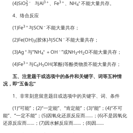
2
－
3＋
3＋
＋
(4)Si
O
与Al
、Fe
、
NH
不能大量共存。
3
4
4、络合反应
3＋
－
(1)Fe
与SCN
不能大量共存；
－
(2)Fe(OH)
(胶体)与SCN
不能大量共存；
3
＋
＋
－
(3)Ag
与“
NH
＋OH
”或NH
•H
O不能大量共存；
4
3
2
3＋
(4)Fe
与C
H
OH(苯酚)等酚类物质不能大量共存；
6
5
五、注意题干或选项中的条件和关键字、词等五种情
况，即“五备忘”
1、非常刻意留意题目或选项中的关键字、词、条件
(1)“可能”；(2)“一定能”、“肯定能”；(3)“能”；(4)“不可
能”、“一定不能”；(5)因氧化还原反应而……；(6)不是因氧化
还原反应而……；(7)因水解反应而……；(8)因……