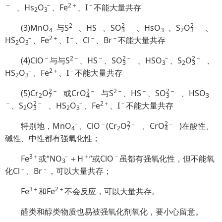
－
－
2＋
－
、Hs
O
、Fe
、I
不能大量共存
2
3
－
2－
－
2
－
－
2
－
(3)Mn
O
与S
、HS
、S
O
、Hs
O
、S
O
、
4
3
3
2
3
－
2＋
－
－
－
HS
O
、Fe
、I
、Cl
、Br
不能大量共存
2
3
－
2－
－
2
－
－
2
－
(4)ClO
与与S
、HS
、S
O
、HS
O
、S
O
、
3
3
2
3
－
2＋
－
HS
O
、Fe
、I
不能大量共存
2
3
2
－
2
－
2－
－
2
－
(5)Cr
O
或Cr
O
与S
、HS
、S
O
、HS
O
2
7
4
3
3
－
2
－
－
2＋
－
、S
O
、HS
O
、Fe
、I
不能大量共存
2
3
2
3
－
－
2
－
2
－
特别地，Mn
O
、ClO
(Cr
O
、Cr
O
)在酸性、
4
2
7
4
碱性、中性都有强氧化性；
3＋
－
＋
－
Fe
或“N
O
＋H
”或ClO
虽都有强氧化性，但不能氧
3
－
－
化Cl
、Br
，可以大量共存；
3＋
2＋
Fe
和Fe
不会反应，可以大量共存。
醛类和醇类物质也易被强氧化剂氧化，要小心留意。