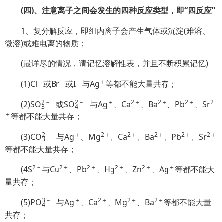
(四)、注意离子之间会发生的四种反应类型，即“四反应”
1、复分解反应，即组内离子会产生气体或沉淀(难溶、
微溶)或难电离的物质；
(最详尽的情况，请记忆溶解性表，并且不断积累记忆)
－
－
－
＋
(1)Cl
或Br
或I
与Ag
等都不能大量共存；
2
－
2
－
＋
2＋
2＋
2＋
2
(2)S
O
或S
O
与Ag
、Ca
、Ba
、Pb
、Sr
3
4
＋
等都不能大量共存；
2
－
＋
2＋
2＋
2＋
2＋
2＋
(3)C
O
与Ag
、Mg
、Ca
、Ba
、Pb
、Sr
3
等都不能大量共存；
2－
2＋
2＋
2＋
2＋
＋
(4S
与Cu
、Pb
、Hg
、Zn
、Ag
等都不能大
量共存；
3
－
＋
2＋
2＋
2＋
(5)P
O
与Ag
、Ca
、Mg
、Ba
等都不能大量
4
共存；