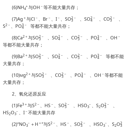
＋
－
(6)
NH
与OH
等不能大量共存；
4
＋
－
－
－
2
－
2
－
2
－
(7)Ag
与Cl
、Br
、I
、S
O
、S
O
、C
O
、
3
4
3
2－
3
－
S
、P
O
等都不能大量共存；
4
2＋
2
－
2
－
2
－
3
－
－
(8)Ca
与S
O
、S
O
、C
O
、P
O
、OH
3
4
3
4
等都不能大量共存；
2＋
2
－
2
－
2
－
3
－
(9)Ba
与S
O
、S
O
、C
O
、P
O
等都不能
3
4
3
4
大量共存；
2＋
2
－
2
－
3
－
－
(10)
g
与S
O
、C
O
、P
O
、OH
等都不能
M
3
3
4
大量共存；
2、氧化还原反应
3＋
2－
－
2
－
－
2
－
(1)Fe
与S
、HS
、S
O
、HS
O
、S
O
、
3
3
2
3
－
－
HS
O
、I
不能大量共存
2
3
－
＋
2－
－
2
－
－
2
(2)“N
O
＋H
”与S
、HS
、S
O
、HS
O
、S
O
3
3
3
2
3