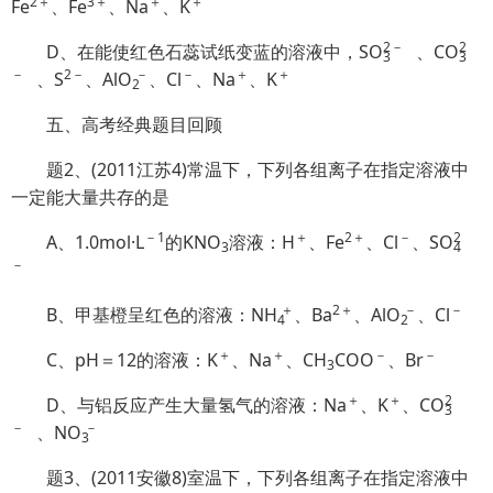
2＋
3＋
＋
＋
Fe
、Fe
、Na
、K
2
－
2
D、在能使红色石蕊试纸变蓝的溶液中，S
O
、C
O
3
3
－
2－
－
－
＋
＋
、S
、Al
O
、Cl
、Na
、K
2
五、
高考经典题目回顾
题2、(2011江苏4)常温下，下列各组离子在指定溶液中
一定能大量共存的是
－1
＋
2＋
－
2
A、1.0mol·L
的KNO
溶液：H
、Fe
、Cl
、S
O
3
4
－
＋
2＋
－
－
B、甲基橙呈红色的溶液：
NH
、Ba
、Al
O
、Cl
4
2
＋
＋
－
－
C、pH＝12的溶液：K
、Na
、CH
COO
、Br
3
＋
＋
2
D、与铝反应产生大量氢气的溶液：Na
、K
、C
O
3
－
－
、N
O
3
题3、(2011安徽8)室温下，下列各组离子在指定溶液中