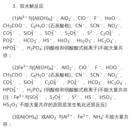
3、双水解反应
3＋
－
－
－
－
－
(1)Al
与[Al(OH)
]
、Al
O
、ClO
、F
、HoO
、
4
2
－
－
－
－
－
CH
COO
、C
H
O
(石炭酸根)、CN
、SCN
、N
O
、
3
6
5
2
2
－
2
－
2
－
2
－
2－
2
－
C
O
、Si
O
、S
O
、S
O
、S
、C
O
、
3
3
3
2
3
2
4
3
－
－
－
－
－
－
P
O
、HC
O
、HS
、Hs
O
、Hs
O
、HC
O
、
4
3
3
2
3
2
4
2
－
－
HP
O
、H
P
O
(弱酸根和弱酸酸式根离子)不能大量共
4
2
4
存；
3＋
－
－
－
－
－
(2)Fe
与[Al(OH)
]
、Al
O
、ClO
、F
、HOO
、
4
2
－
－
－
－
－
CH
COO
、C
H
O
(石炭酸根)、CN
、SCN
、N
O
、
3
6
5
2
2
－
2
－
2
－
3
－
－
－
C
O
、Si
O
、C
O
、P
O
、HC
O
、HC
O
、
3
3
2
4
4
3
2
4
2
－
－
HP
O
、H
P
O
(弱酸根和弱酸酸式根离子)不能大量共存
4
2
4
3＋
2
－
2
－
2－
－
－
(注：Fe
与S
O
、S
O
、S
、HS
、HS
O
、
3
2
3
3
－
HS
O
不能大量共存的原因是发生氧化还原反应)
2
3
－
－
3＋
3＋
＋
(3)[Al(OH)
]
或Al
O
与Al
、Fe
、
NH
不能大量共
4
2
4
存；