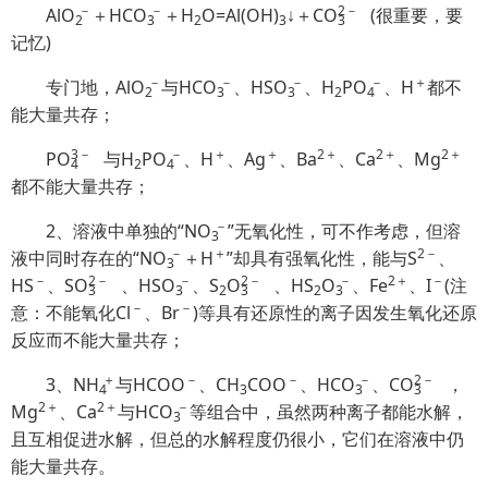
－
－
2
－
Al
O
＋HC
O
＋H
O=Al(OH)
↓＋C
O
(很重要，要
2
3
2
3
3
记忆)
－
－
－
－
＋
专门地，Al
O
与HC
O
、HS
O
、H
P
O
、H
都不
2
3
3
2
4
能大量共存；
3
－
－
＋
＋
2＋
2＋
2＋
P
O
与H
P
O
、H
、Ag
、Ba
、Ca
、Mg
4
2
4
都不能大量共存；
－
2、溶液中单独的“N
O
”无氧化性，可不作考虑，但溶
3
－
＋
2－
液中同时存在的“N
O
＋H
”却具有强氧化性，能与S
、
3
－
2
－
－
2
－
－
2＋
－
HS
、S
O
、HS
O
、S
O
、HS
O
、Fe
、I
(注
3
3
2
3
2
3
－
－
意：不能氧化Cl
、Br
)等具有还原性的离子因发生氧化还原
反应而不能大量共存；
＋
－
－
－
2
－
3、
NH
与HCOO
、CH
COO
、HC
O
、C
O
，
4
3
3
3
2＋
2＋
－
Mg
、Ca
与HC
O
等组合中，虽然两种离子都能水解，
3
且互相促进水解，但总的水解程度仍很小，它们在溶液中仍
能大量共存。