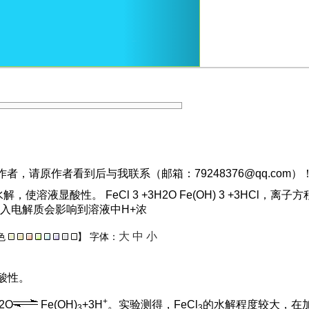
，请原作者看到后与我联系（邮箱：79248376@qq.com）
显酸性。 FeCl 3 +3H2O Fe(OH) 3 +3HCl，离子方程式为Fe
入电解质会影响到溶液中H+浓
大
中
小
色
】
字体：
酸性。
+
2O
Fe(OH)
+3H
。实验测得，FeCl
的水解程度较大，在
3
3