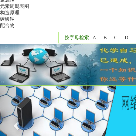
元素周期表图
构造原理
碳酸钠
配合物
按字母检索
A
B
C
D
Y
Z
Previous