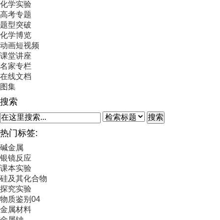
化学实验
高考专题
题型突破
化学博览
动画短视频
课堂讲座
名家专栏
在线文档
图集
搜索
搜索
热门标签:
碱金属
银镜反应
课本实验
硅及其化合物
探究实验
物质鉴别04
金属材料
金属钠