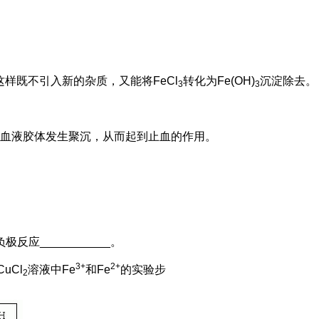
这样既不引入新的杂质，又能将FeCl
转化为Fe(OH)
沉淀除去。
3
3
使血液胶体发生聚沉，从而起到止血的作用。
___________。
3+
2+
uCl
溶液中Fe
和Fe
的实验步
2