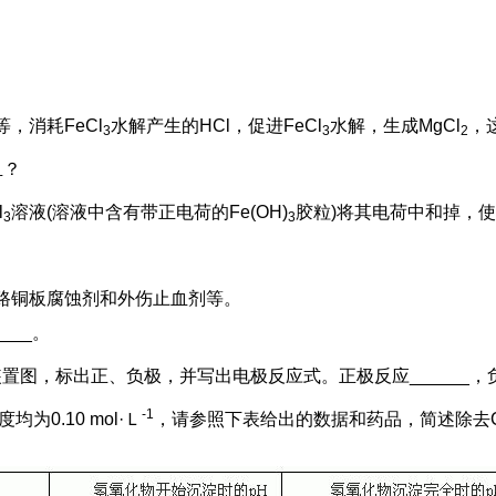
，消耗FeCl
水解产生的HCl，促进FeCl
水解，生成MgCl
，
3
3
2
血？
l
溶液(溶液中含有带正电荷的Fe(OH)
胶粒)将其电荷中和掉，
3
3
路铜板腐蚀剂和外伤止血剂等。
___。
标出正、负极，并写出电极反应式。正极反应______，负极反应
-1
均为0.10 mol·Ｌ
，请参照下表给出的数据和药品，简述除去C
：