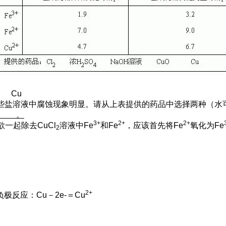
O Cu
盐溶液中腐蚀现象明显。请从上表提供的药品中选择两种（水
。
3+
2+
2+
一起除去CuCl
溶液中Fe
和Fe
，应该首先将Fe
氧化为Fe
2
2+
负极反应：Cu－2e-＝Cu