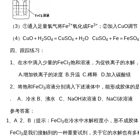
2+
3+
（3）①通入足量氯气将Fe
氧化成Fe
；②加入CuO调节 
（4）CuO＋H
SO
＝CuSO
＋H
O CuSO
＋Fe＝FeSO
2
4
4
2
4
4
四、跟踪练习：
1、在水中滴入少量的FeCl
饱和溶液，为促铁离子的水解，
3
A.增加铁离子的浓度 B.升温 C.稀释 D.加入碳酸镁
2、将饱和FeCl
溶液分别滴入下述液体中，能形成胶体的
3
. A、冷水 B、沸水 C、NaOH浓溶液 D、NaCl浓溶液
参考答案：
1、A 2、B（提示：FeCl
在冷水中水解程度小，形不成胶体；在
3
FeCl
是我们接触到的一种重要试剂，关于它的水解也有多
3