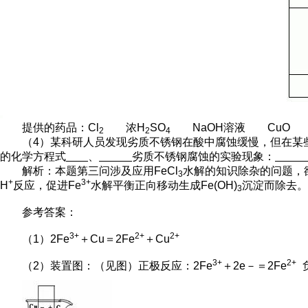
提供的药品：Cl
浓H
SO
NaOH溶液 Cu
2
2
4
（4）某科研人员发现劣质不锈钢在酸中腐蚀缓慢，但在某些
的化学方程式
、
劣质不锈钢腐蚀的实验现象：
解析：本题第三问涉及应用FeCl
水解的知识除杂的问题，欲
3
+
3+
H
反应，促进Fe
水解平衡正向移动生成Fe(OH)
沉淀而除去。
3
参考答案：
3+
2+
2+
（1）2Fe
＋Cu＝2Fe
＋Cu
3+
2+
（2）装置图：（见图）正极反应：2Fe
＋2e－＝2Fe