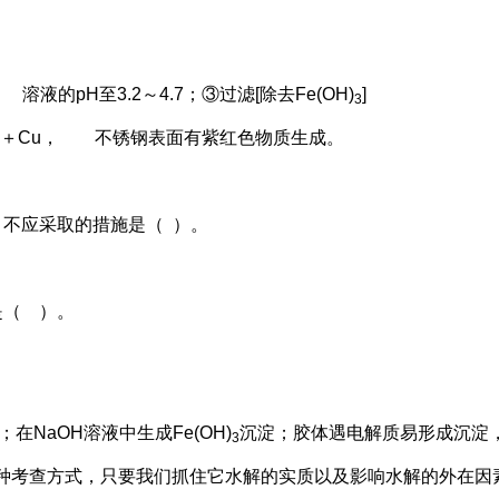
溶液的pH至3.2～4.7；③过滤[除去Fe(OH)
]
3
＋Cu， 不锈钢表面有紫红色物质生成。
不应采取的措施是（ ）。
是（ ）。
NaOH溶液中生成Fe(OH)
沉淀；胶体遇电解质易形成沉淀，
3
种考查方式，只要我们抓住它水解的实质以及影响水解的外在因