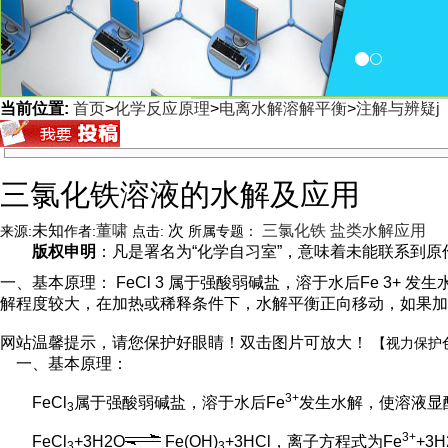
当前位置:
首页
>
化学反应原理
>
电离水解溶解平衡
>
注解与辨疑j
<
三氯化铁溶液的水解及应用
未知
董啸
次
三氯化铁
盐类水解应用
来源:
作者:
点击:
所属专题：
版权申明
：凡是署名为“化学自习室”，意味着未能联系到原作者
一、基本原理： FeCl 3 属于强酸弱碱盐，溶于水后Fe 3+ 发生水解，使溶液
解程度较大，在加热或稀释条件下，水解平衡正向移动，如果加
网站温馨提示，请您保护好眼睛！双击图片可放大！
【视力保护
一、基本原理：
3+
FeCl
属于强酸弱碱盐，溶于水后Fe
发生水解，使溶液显
3
3+
FeCl
+3H2O
Fe(OH)
+3HCl，离子方程式为Fe
+3H
3
3