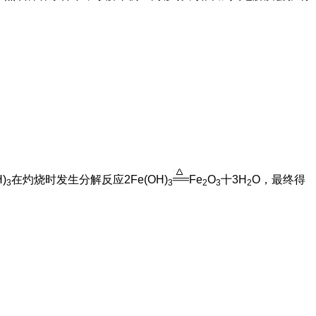
。
)
在灼烧时发生分解反应2Fe(OH)
Fe
O
十3H
O，最终得
3
3
2
3
2