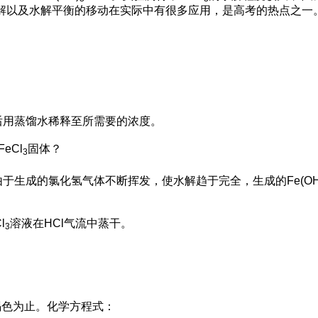
解以及水解平衡的移动在实际中有很多应用，是高考的热点之一
后用蒸馏水稀释至所需要的浓度。
eCl
固体？
3
于生成的氯化氢气体不断挥发，使水解趋于完全，生成的Fe(OH
l
溶液在HCl气流中蒸干。
3
褐色为止。化学方程式：