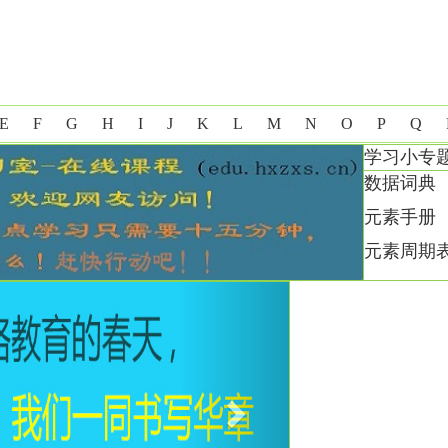
E
F
G
H
I
J
K
L
M
N
O
P
Q
学习小专
数据词典
元素手册
元素周期
Next