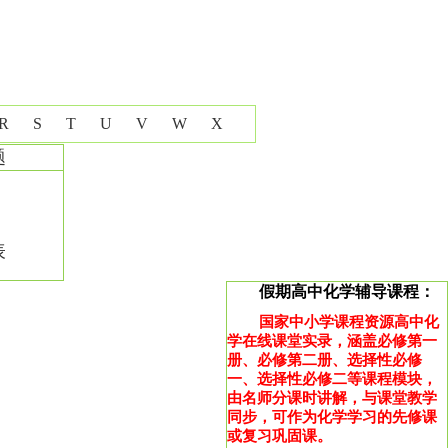
R
S
T
U
V
W
X
题
表
假期高中化学辅导课程：
国家中小学课程资源高中化
学在线课堂实录，涵盖必修第一
册、必修第二册、选择性必修
一、选择性必修二等课程模块，
由名师分课时讲解，与课堂教学
同步，可作为化学学习的先修课
或复习巩固课。