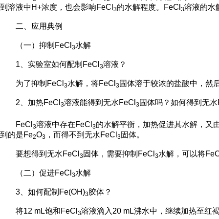
到溶液中H+浓度，也会影响FeCl
的水解程度。FeCl
溶液的水
3
3
二、应用典例
（一）抑制FeCl
水解
3
1、实验室如何配制FeCl
溶液？
3
为了抑制FeCl
水解，将FeCl
固体溶于较浓的盐酸中，然
3
3
2、加热FeCl
溶液能得到无水FeCl
固体吗？如何得到无水F
3
3
FeCl
溶液中存在FeCl
的水解平衡，加热促进其水解，又由
3
3
到的是Fe
O
，而得不到无水FeCl
固体。
2
3
3
要想得到无水FeCl
固体，需要抑制FeCl
水解，可以将FeC
3
3
（二）促进FeCl
水解
3
3、如何配制Fe(OH)
胶体？
3
将12 mL饱和FeCl
溶液滴入20 mL沸水中，继续加热至红
3