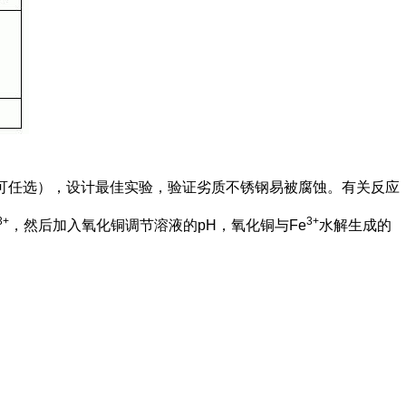
可任选），设计最佳实验，验证劣质不锈钢易被腐蚀。有关反应
3+
3+
，然后加入氧化铜调节溶液的pH，氧化铜与Fe
水解生成的