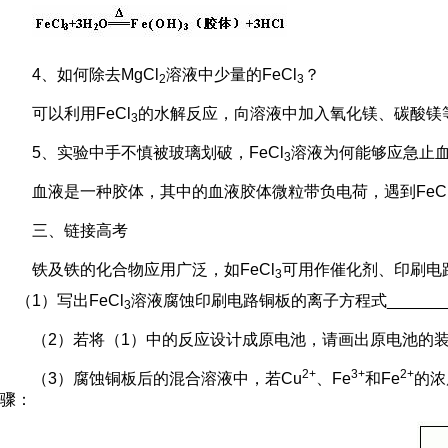
4、如何除去MgCl
溶液中少量的FeCl
？
2
3
可以利用FeCl
的水解反应，向溶液中加入氧化镁、碳酸镁等
3
5、实验中手不慎被玻璃划破，FeCl
溶液为何能够应急止
3
血液是一种胶体，其中的血液胶体微粒带负电荷，遇到FeC
三、链接高考
铁及铁的化合物应用广泛，如FeCl
可用作催化剂、印刷电
3
（1）写出FeCl
溶液腐蚀印刷电路铜板的离子方程式_______
3
（2）若将（1）中的反应设计成原电池，请画出原电池的装置图，
2+
3+
2+
（3）腐蚀铜板后的混合溶液中，若Cu
、Fe
和Fe
的浓度
骤