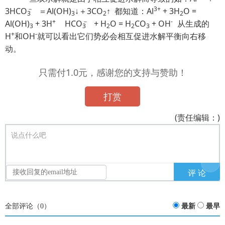
－
3+
3HC
O
＝Al(OH)
↓＋3CO
↑ 都知道：Al
+ 3H
O =
3
3
2
2
+
－
-
Al(OH)
+ 3H
HC
O
+ H
O = H
CO
+ OH
从生成的
3
3
2
2
3
+
-
H
和OH
就可以看出它们势必会相互促进水解平衡向右移
动。
只需付1.0元，感谢您的支持与赞助！
打赏
(责任编辑：)
说点什么吧
全部评论（
0
）
最新
最早