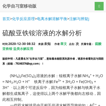
化学自习室移动版
导航
首页
>
化学反应原理
>
电离水解溶解平衡
>
注解与辨疑j
硫酸亚铁铵溶液的水解分析
2020-12-30 08:32
未知
章文
次
硫酸
时间:
来源:
作者:
点击:
所属专题：
亚铁铵
盐类水解应用
版权申明
：凡是署名为“化学自习室”，意味着未能联系到原作者，请原作者看到后与我联
系（邮箱：79248376@qq.com）！
+
(NH
)
Fe(SO
)
溶液的水解：铵根离子水解:NH
+ H
O
4
2
4
2
4
2
+
3+
= NH
.H
O + H
铁离子水解:Fe
+ 3H
O = Fe(OH)
+
3
2
2
3
+ ，
3H
以上两个可逆反应中，因为铵根离子水解与铁离子水
解都生成氢离子，这使得以上两个水解平衡都向左移动，因
此相互抑制。
3
＋
一些双水解就是由于相互促进水解而导致的如：Al
＋