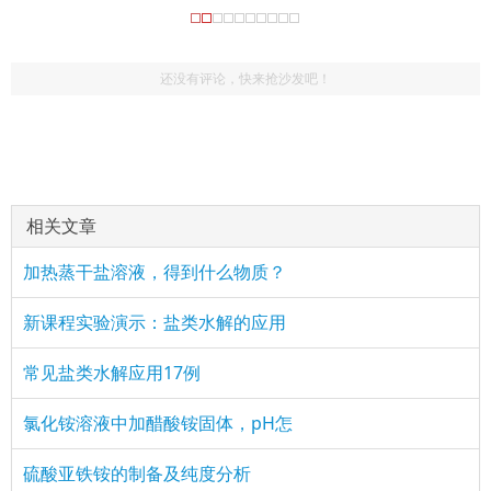
还没有评论，快来抢沙发吧！
(2834700179)
评论
href="/plus/view.php?aid=10798">硫酸亚铁铵溶液的
：二价铁 兄嘚
水
：
(787531457)
评论
href="/plus/view.php?aid=10798">硫酸亚铁铵溶液的水
很有用，点赞。
相关文章
加热蒸干盐溶液，得到什么物质？
新课程实验演示：盐类水解的应用
常见盐类水解应用17例
氯化铵溶液中加醋酸铵固体，pH怎
硫酸亚铁铵的制备及纯度分析