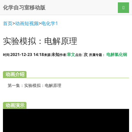
化学自习室移动版
导航
首页
>
动画短视频
>
电化学1
实验模拟：电解原理
2021-12-23 14:18
未知
章文
次
电解氯化铜
时间:
来源:
作者:
点击:
所属专题：
动画介绍
第一集：实验模拟：电解原理
动画演示