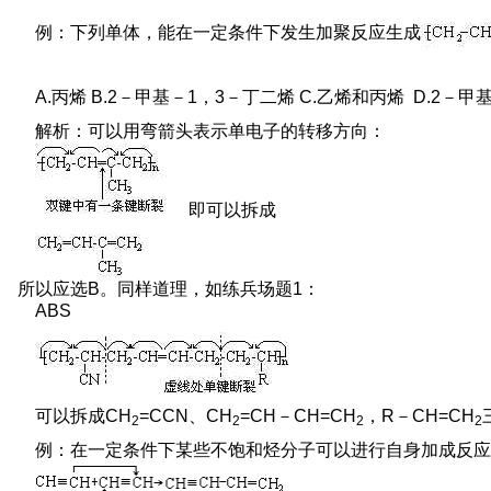
例：下列单体，能在一定条件下发生加聚反应生成
A.丙烯 B.2－甲基－1，3－丁二烯 C.乙烯和丙烯 D.2－甲
解析：可以用弯箭头表示单电子的转移方向：
即可以拆成
所以应选B。同样道理，如练兵场题1：
ABS
可以拆成CH
=CCN、CH
=CH－CH=CH
，R－CH=CH
2
2
2
2
例：在一定条件下某些不饱和烃分子可以进行自身加成反应