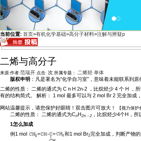
当前位置:
首页
>
有机化学基础
>
高分子材料
>
注解与辨疑p
<
二烯与高分子
范瑞开
次
二烯烃
单体
来源:
作者:
点击:
所属专题：
版权申明
：凡是署名为“化学自习室”，意味着未能联系到原作者
二烯的性质： 二烯的通式为 C n H 2n-2 ，比烷烃少 4 个 H
有的结构简式。 解析： 1 mol 最多可以与 2 mol Br 2 完全加成， 
网站温馨提示，请您保护好眼睛！双击图片可放大！
【视力保护
二烯的性质： 二烯的通式为C
H
，比烷烃少4个H，
n
2n－2
1怎么加成
例1 mol
和1 mol Br
完全加成，判断产物的
2