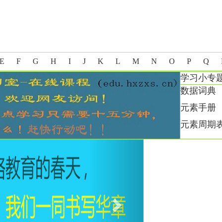
E
F
G
H
I
J
K
L
M
N
O
P
Q
学习小专
数据词典
元素手册
元素周期
Next