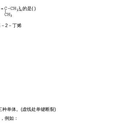
的是( )
基－2－丁烯
三种单体。(虚线处单键断裂)
，例如：