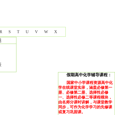
R
S
T
U
V
W
X
题
表
假期高中化学辅导课程：
国家中小学课程资源高中化
学在线课堂实录，涵盖必修第一
册、必修第二册、选择性必修
一、选择性必修二等课程模块，
由名师分课时讲解，与课堂教学
同步，可作为化学学习的先修课
或复习巩固课。