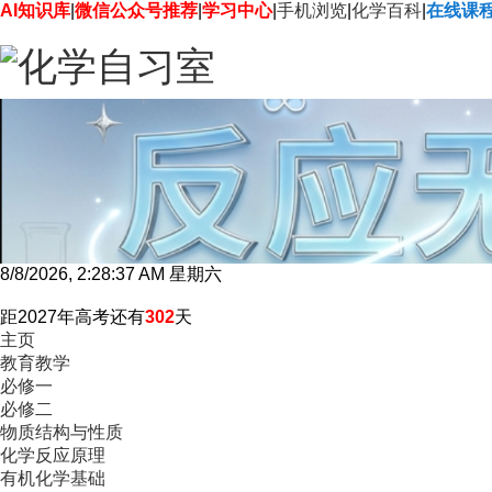
AI知识库
|
微信公众号推荐
|
学习中心
|
手机浏览
|
化学百科
|
在线课
8/8/2026, 2:28:38 AM 星期六
距2027年高考还有
302
天
主页
教育教学
必修一
必修二
物质结构与性质
化学反应原理
有机化学基础