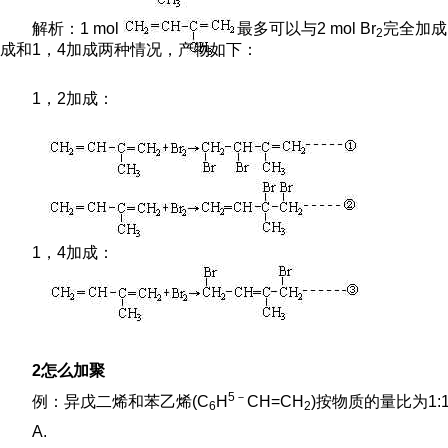
解析：1 mol
最多可以与2 mol Br
完全加成
2
成和1，4加成两种情况，产物如下：
1，2加成：
1，4加成：
2怎么加聚
5－
例：异戊二烯和苯乙烯(C
H
CH=CH
)按物质的量比为1
6
2
A.