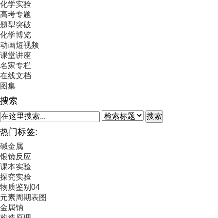
化学实验
高考专题
题型突破
化学博览
动画短视频
课堂讲座
名家专栏
在线文档
图集
搜索
搜索
热门标签:
碱金属
银镜反应
课本实验
探究实验
物质鉴别04
元素周期表图
金属钠
构造原理