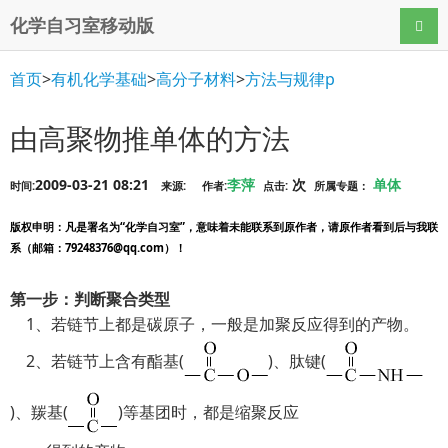
化学自习室移动版
导航
首页
>
有机化学基础
>
高分子材料
>
方法与规律p
由高聚物推单体的方法
2009-03-21 08:21
李萍
次
单体
时间:
来源:
作者:
点击:
所属专题：
版权申明
：凡是署名为“化学自习室”，意味着未能联系到原作者，请原作者看到后与我联
系（邮箱：79248376@qq.com）！
第一步：判断聚合类型
1、若链节上都是碳原子，一般是加聚反应得到的产物。
2、若链节上含有酯基(
)、肽键(
)、羰基(
)等基团时，都是缩聚反应