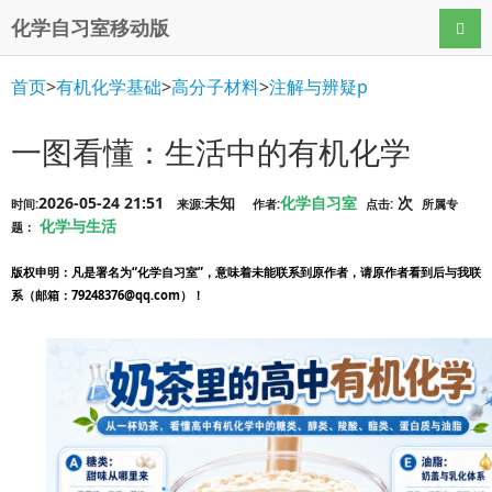
化学自习室移动版
导航
首页
>
有机化学基础
>
高分子材料
>
注解与辨疑p
一图看懂：生活中的有机化学
2026-05-24 21:51
未知
化学自习室
次
时间:
来源:
作者:
点击:
所属专
化学与生活
题：
版权申明
：凡是署名为“化学自习室”，意味着未能联系到原作者，请原作者看到后与我联
系（邮箱：79248376@qq.com）！