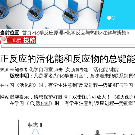
当前位置:
首页
>
化学反应原理
>
化学反应与热能
>
注解与辨疑h
<
正反应的活化能和反应物的总键
未知
化学自习室
次
活化能
键能
来源:
作者:
点击:
所属专题：
版权申明
：凡是署名为“化学自习室”，意味着未能联系到原作者
在学习《活化能》时，有学生注意到“反应进程—势能图”与学习
网站温馨提示，请您保护好眼睛！双击图片可放大！
【视力保护
在学习《
活化能
》时，有学生注意到“反应进程—势能图