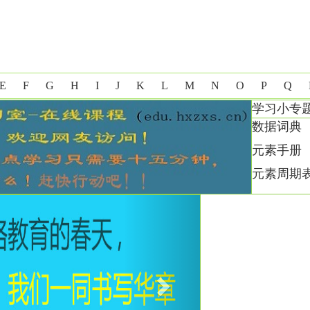
E
F
G
H
I
J
K
L
M
N
O
P
Q
学习小专
数据词典
元素手册
元素周期
Next