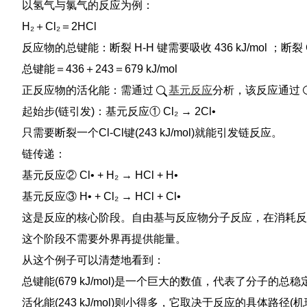
以氢气与氯气的反应为例：
H₂＋Cl₂＝2HCl
反应物的总键能：断裂 H-H 键需要吸收 436 kJ/mol ；断裂 Cl
总键能＝436＋243＝679 kJ/mol
正反应物的活化能：需通过
基元反应
分析，该反应通过
起始步(链引发)：基元反应① Cl₂ → 2Cl•
只需要断裂一个Cl-Cl键(243 kJ/mol)就能引发链反应。
链传递：
基元反应② Cl• + H₂ → HCl + H•
基元反应③ H• + Cl₂ → HCl + Cl•
这是反应的核心阶段。自由基与反应物分子反应，在消耗反
这个阶段不需要外界再提供能量。
从这个例子可以清楚地看到：
总键能(679 kJ/mol)是一个巨大的数值，代表了分子的总
活化能(243 kJ/mol)则小得多，它取决于反应的具体路径(机