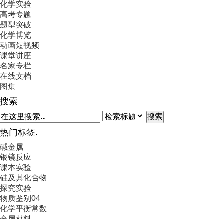
化学实验
高考专题
题型突破
化学博览
动画短视频
课堂讲座
名家专栏
在线文档
图集
搜索
搜索
热门标签:
碱金属
银镜反应
课本实验
硅及其化合物
探究实验
物质鉴别04
化学平衡常数
金属材料