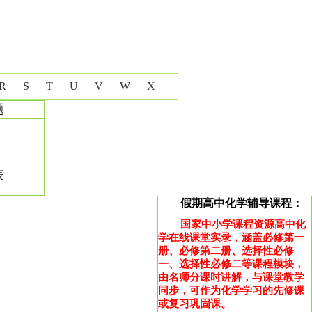
R
S
T
U
V
W
X
题
表
假期高中化学辅导课程：
国家中小学课程资源高中化
学在线课堂实录，涵盖必修第一
册、必修第二册、选择性必修
一、选择性必修二等课程模块，
由名师分课时讲解，与课堂教学
同步，可作为化学学习的先修课
或复习巩固课。