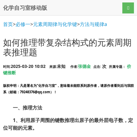
化学自习室移动版
导航
首页
>
必修一
>
元素周期律与化学键
>
方法与规律a
如何推理带复杂结构式的元素周期
表推理题
2025-03-20 10:02
未知
张德金
次
价
时间:
来源:
作者:
点击:
所属专题：
键推断
版权申明
：凡是署名为“化学自习室”，意味着未能联系到原作者，请原作者看到后与我联
系（邮箱：79248376@qq.com）！
一、推理方法
1、利用原子周围的键数推理出原子的最外层电子数，定
位可能的元素。