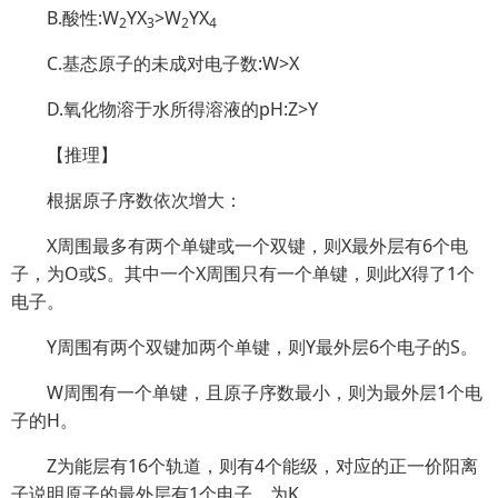
B.酸性:W
YX
>W
YX
2
3
2
4
C.基态原子的未成对电子数:W>X
D.氧化物溶于水所得溶液的pH:Z>Y
【推理】
根据原子序数依次增大：
X周围最多有两个单键或一个双键，则X最外层有6个电
子，为O或S。其中一个X周围只有一个单键，则此X得了1个
电子。
Y周围有两个双键加两个单键，则Y最外层6个电子的S。
W周围有一个单键，且原子序数最小，则为最外层1个电
子的H。
Z为能层有16个轨道，则有4个能级，对应的正一价阳离
子说明原子的最外层有1个电子，为K。