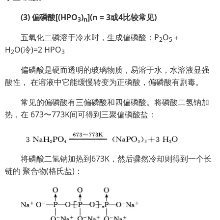
(3) 偏磷酸[(HPO
)
](n = 3或4比较常见)
3
n
五氧化二磷溶于冷水时，生成偏磷酸：P
O
＋
2
5
H
O(冷)=2 HPO
2
3
偏磷酸是硬而透明的玻璃物质，易溶于水，水溶液显强
酸性， 在溶液中它能缓慢转变为正磷酸，偏磷酸有剧毒。
常见的偏磷酸有三偏磷酸和四偏磷酸。将磷酸二氢钠加
热，在 673〜773K间可得到三聚偏磷酸盐：
将磷酸二氢钠加热到673K，然后骤然冷却则得到一个长
链的 聚合物(格氏盐)：