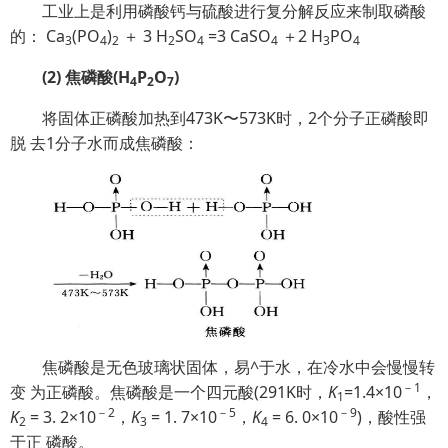
工业上是利用磷酸钙与硫酸进行复分解反应来制取磷酸
的： Ca
(PO
)
＋ 3 H
SO
=3 CaSO
＋2 H
PO
3
4
2
2
4
4
3
4
(2) 焦磷酸(H
P
O
)
4
2
7
将固体正磷酸加热到473K〜573K时，2个分子正磷酸即
脱 去1分子水而成焦磷酸：
焦磷酸是无色玻璃状固体，易^于水，在冷水中会慢慢转
－
1
变 为正磷酸。焦磷酸是一个四元酸(291K时，
K
=1.4×10
，
1
－2
－5
－9
K
= 3. 2×10
，
K
= 1. 7×10
，
K
= 6. 0×10
)，酸性强
2
3
4
于正 磷酸。