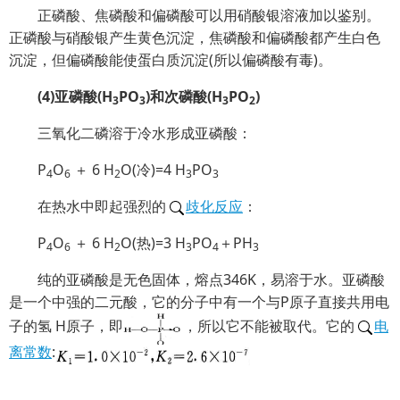
正磷酸、焦磷酸和偏磷酸可以用硝酸银溶液加以鉴别。
正磷酸与硝酸银产生黄色沉淀，焦磷酸和偏磷酸都产生白色
沉淀，但偏磷酸能使蛋白质沉淀(所以偏磷酸有毒)。
(4)亚磷酸(H
PO
)和次磷酸(H
PO
)
3
3
3
2
三氧化二磷溶于冷水形成亚磷酸：
P
O
＋ 6 H
O(冷)=4 H
PO
4
6
2
3
3
在热水中即起强烈的
歧化反应
：
P
O
＋ 6 H
O(热)=3 H
PO
＋PH
4
6
2
3
4
3
纯的亚磷酸是无色固体，熔点346K，易溶于水。亚磷酸
是一个中强的二元酸，它的分子中有一个与P原子直接共用电
子的氢 H原子，即
，所以它不能被取代。它的
电
离常数
: