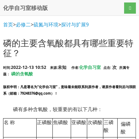
化学自习室移动版
导航
首页
>
必修二
>
硫氮与环境
>
探讨与扩展9
磷的主要含氧酸都具有哪些重要特
征？
2022-12-13 10:52
未知
化学自习室
次
时间:
来源:
作者:
点击:
所属专
磷的含氧酸
题：
版权申明
：凡是署名为“化学自习室”，意味着未能联系到原作者，请原作者看到后与我联
系（邮箱：79248376@qq.com）！
磷有多种含氧酸，较重要的有以下几种：
名 称
正磷酸
焦磷酸
亚磷酸
次磷酸
三磷
偏磷
酸
酸