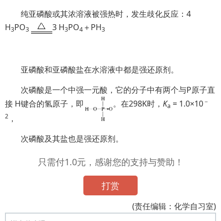
纯亚磷酸或其浓溶液被强热时，发生歧化反应：4
H
PO
3 H
PO
＋PH
3
3
3
4
3
亚磷酸和亚磷酸盐在水溶液中都是强还原剂。
次磷酸是一个中强一元酸，它的分子中有两个与P原子直
－
接 H键合的氢原子，即
。在298K时，
K
= 1.0×10
a
2
，
次磷酸及其盐也是强还原剂。
只需付1.0元，感谢您的支持与赞助！
打赏
(责任编辑：化学自习室)