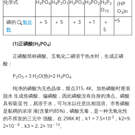
化学式
H
PO
H
P
O
H
PO
H
PO
H
P
(HP
3
4
4
2
7
3
3
3
2
5
3
O
O
)n
10
3
+5
磷的
氧化
＋ 5
＋ 5
＋ 3
＋1
＋
数
5
(1)正磷酸(H
PO
)
3
4
正磷酸简称磷酸。五氧化二磷溶于热水时，生成正磷
酸：
P
O
＋3 H
O(热)=2 H
PO
2
5
2
3
4
纯净的磷酸为无色晶体，熔点315. 4K。加热磷酸时逐渐
脱水 生成焦磷酸、偏磷酸，因此磷酸没有自身的沸点。磷酸
具有吸湿 性，易溶于水，可与水以任意比相混溶。市售磷酸
是黏稠的浓溶 液(含量约85%)，磷酸无毒，是一种无氧化性
-3
的不挥发的三元中 强酸。在 298K 时，k1 = 7.5×10
，k2=9.
－8
－13
2×10
，k3 = 2. 2× 10
。