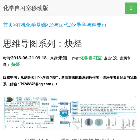
化学自习室移动版
导航
首页
>
有机化学基础
>
烃与卤代烃
>
导学与精要m
思维导图系列：炔烃
2018-06-21 09:18
未知
化学自习室
次
时间:
来源:
作者:
点击:
所属专
炔烃
题：
版权申明
：凡是署名为“化学自习室”，意味着未能联系到原作者，请原作者看到后与我联
系（邮箱：79248376@qq.com）！