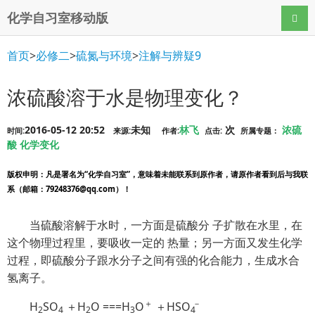
化学自习室移动版
导航
首页
>
必修二
>
硫氮与环境
>
注解与辨疑9
浓硫酸溶于水是物理变化？
2016-05-12 20:52
未知
林飞
次
浓硫
时间:
来源:
作者:
点击:
所属专题：
酸
化学变化
版权申明
：凡是署名为“化学自习室”，意味着未能联系到原作者，请原作者看到后与我联
系（邮箱：79248376@qq.com）！
当硫酸溶解于水时，一方面是硫酸分 子扩散在水里，在
这个物理过程里，要吸收一定的 热量；另一方面又发生化学
过程，即硫酸分子跟水分子之间有强的化合能力，生成水合
氢离子。
＋
－
H
SO
＋H
O ===H
O
＋HS
O
2
4
2
3
4