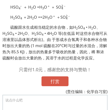
－
＋
2
－
HS
O
＋ H
O =H
O
＋ S
O
4
2
3
4
＋
2
－
H
SO
＋2H
O ==2H
O
＋S
O
2
4
2
3
4
硫酸跟水生成相当稳定的水合物，如H
SO
• H
O、
2
4
2
H
SO
• 2H
O、H
SO
• 4H
O 等(在低温 时这些水合物可从
2
4
2
2
4
2
溶液里以晶体形式析出)。由 于形成水合氢离子和各种水合物
时放出大量的热 (1 mol 硫酸在20°C时与过量的水混合，溶解
热为 85.5 KJ)，放出的热量多于吸收的热量，因此，稀 释浓
硫酸时会放出大量的热，其溶于水的过程是化学反应。
只需付1.0元，感谢您的支持与赞助！
打赏
(责任编辑：化学自习室)
说点什么吧