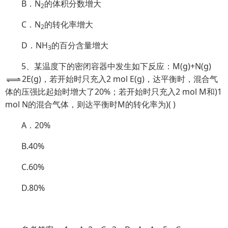
B．N
的体积分数增大
2
C．N
的转化率增大
2
D．NH
的百分含量增大
3
5、某温度下的密闭容器中发生如下反应：M(g)+N(g)
2E(g)，若开始时只充入2 mol E(g)，达平衡时，混合气
体的压强比起始时增大了20%；若开始时只充入2 mol M和)1
mol N的混合气体，则达平衡时M的转化率为)
(
)
A．20%
B.40%
C.60%
D.80%