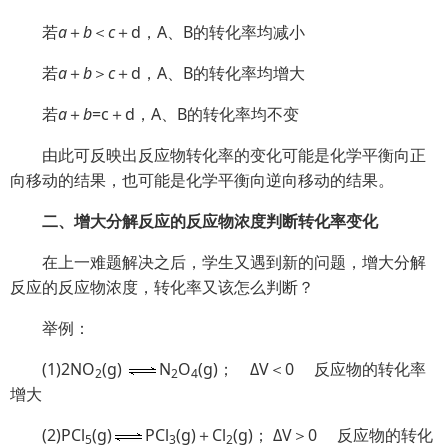
若
a
＋
b
＜
c
＋d，
A、B的转化率均减小
若
a
＋
b
＞
c
＋d，
A、B的转化率均增大
若
a
＋
b
=c＋d，
A、B的转化率均不变
由此可反映出反应物转化率的变化可能是化学平衡向正
向移动的结果，也可能是化学平衡向逆向移动的结果。
二、增大分解反应的反应物浓度判断转化率变化
在上一难题解决之后，学生又遇到新的问题，增大分解
反应的反应物浓度，转化率又该怎么判断？
举例：
(1)2NO
(g)
N
O
(g)； ΔV＜0
反应物的转化率
2
2
4
增大
(2)PCl
(g)
PCl
(g)＋Cl
(g)； ΔV＞0
反应物的转化
5
3
2