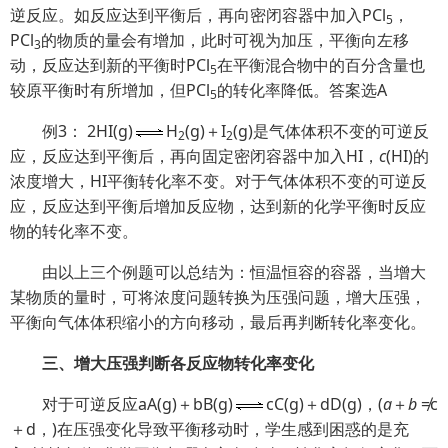
逆反应。如反应达到平衡后，再向密闭容器中加入PCl
，
5
PCl
的物质的量会有增加，此时可视为加压，平衡向左移
3
动，反应达到新的平衡时PCl
在平衡混合物中的百分含量也
5
较原平衡时有所增加，但PCl
的转化率降低。答案选A
5
例3： 2HI(g)
H
(g)＋I
(g)是气体体积不变的可逆反
2
2
应，反应达到平衡后，再向固定密闭容器中加入HI，
c
(HI)的
浓度增大，HI平衡转化率不变。对于气体体积不变的可逆反
应，反应达到平衡后增加反应物，达到新的化学平衡时反应
物的转化率不变。
由以上三个例题可以总结为：恒温恒容的容器，当增大
某物质的量时，可将浓度问题转换为压强问题，增大压强，
平衡向气体体积缩小的方向移动，最后再判断转化率变化。
三、增大压强判断各反应物转化率变化
对于可逆反应aA(g)＋bB(g)
cC(g)＋dD(g)，(
a
＋
b
≠c
＋d，)在压强变化导致平衡移动时，学生感到困惑的是充