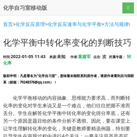
化学自习室移动版
导航
首页
>
化学反应原理
>
化学反应速率与化学平衡
>
方法与规律i
化学平衡中转化率变化的判断技巧
2022-01-05 11:43
未知
童建军
次
转
时间:
来源:
作者:
点击:
所属专题：
化率
版权申明
：凡是署名为“化学自习室”，意味着未能联系到原作者，请原作者看到后与我联
系（邮箱：79248376@qq.com）！
化学平衡移动的内容抽象、思维能力要求高，而判断转
化率的变化对学生来说又是一个难点，他们往往把握不准而
丢分。学生在解答化学平衡中转化率的变化得分率底，还有
另一个原因是题目给的条件分析不透彻。因此，要在课堂上
让学生理解转化率的变化，关键是教师要精选例题，特别要
引导学生在审题过程中进行4个关注：一要关注容器是否可