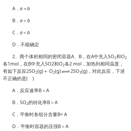
A．
a＝b
B．
a
＞
b
C．
a
＜
b
D．不能确定
2、两个体积相同的密闭容器A、B，在A中充入SO
和O
2
2
各1mol，在B中充入SO2和O
各2 mol，加热到相同温度，
2
有如下反应2SO
(g)＋ O
(g)
2SO
(g)，对此反应，下述
2
2
3
不正确的是
(
)
A．反应速率B＞A
B．SO
的转化率B＞A
2
C．平衡时各组分含量B= A
D．平衡时容器的压强B＞A