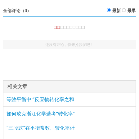
全部评论（
0
）
最新
最早
还没有评论，快来抢沙发吧！
(2140196407)
评论
href="/plus/view.php?aid=15632">化学平衡中转化率
：老师，为什么温度升高未达到平衡时，只能用反应速率
变
增大来解
(2138322470)
评论
href="/plus/view.php?aid=15632">化学平衡中转化率
：最后五题没解析
变
相关文章
(2819612710)
评论
href="/plus/view.php?aid=15632">化学平衡中转化率
：超级感谢，太赞了
等效平衡中 “反应物转化率之和
变
如何攻克浙江化学选考“转化率”
“三段式”在平衡常数、转化率计