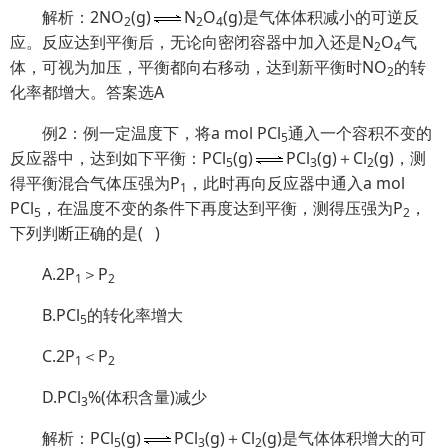
解析：2NO
(g)
N
O
(g)是气体体积减小的可逆反
2
2
4
应。反应达到平衡后，无论向密闭容器中加入还是N
O
气
2
4
体，可视为加压，平衡都向右移动，达到新平衡时NO
的转
2
化率都增大。答案选A
例2：例一定温度下，将a mol PCl
通入一个容积不变的
5
反应器中，达到如下平衡：PCl
(g)
PCl
(g)＋Cl
(g)，测
5
3
2
得平衡混合气体压强为P
，此时再向反应器中通入a mol
1
PCl
，在温度不变的条件下再度达到平衡，测得压强为P
，
5
2
下列判断正确的是
(
)
A.2P
＞P
1
2
B.PCl
的转化率增大
5
C.2P
＜P
1
2
D.PCl
%(体积含量)减少
3
解析：PCl
(g)
PCl
(g)＋Cl
(g)是气体体积增大的可
5
3
2