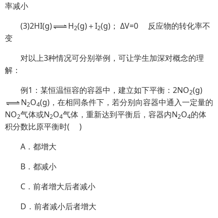
率
减小
(3)2HI(g)
H
(g)＋I
(g)；
ΔV=0
反应物的转化率
不
2
2
变
对以上3种情况可分别举例，可让学生加深对概念的理
解：
例1：某恒温恒容的容器中，建立如下平衡：2NO
(g)
2
N
O
(g)，在相同条件下，若分别向容器中通入一定量的
2
4
NO
气体或N
O
气体，重新达到平衡后，容器内N
O
的体
2
2
4
2
4
积分数比原平衡时
(
)
A．都增大
B．都减小
C．前者增大后者减小
D．前者减小后者增大