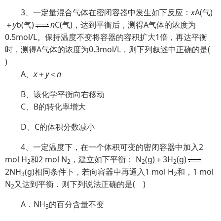
3、一定量混合气体在密闭容器中发生如下反应：
x
A(气)
＋
y
b(气)
n
C(气)，达到平衡后，测得A气体的浓度为
0.5mol/L。保持温度不变将容器的容积扩大1倍，再达平衡
时，测得A气体的浓度为0.3mol/L，则下列叙述中正确的是(
)
A、
x
＋
y
＜
n
B、该化学平衡向右移动
C、B的转化率增大
D、C的体积分数减小
4、一定温度下，在一个体积可变的密闭容器中加入2
mol H
和2 mol N
，建立如下平衡： N
(g)＋3H
(g)
2
2
2
2
2NH
(g)相同条件下，若向容器中再通入1 mol H
和，1 mol
3
2
N
又达到平衡．则下列说法正确的是
(
)
2
A．NH
的百分含量不变
3