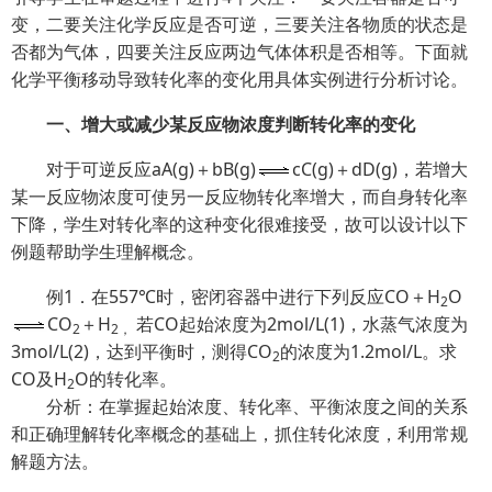
变，二要关注化学反应是否可逆，三要关注各物质的状态是
否都为气体，四要关注反应两边气体体积是否相等。下面就
化学平衡移动导致转化率的变化用具体实例进行分析讨论。
一、增大或减少某反应物浓度判断转化率的变化
对于可逆反应aA(g)＋bB(g)
cC(g)＋dD(g)，若增大
某一反应物浓度可使另一反应物转化率增大，而自身转化率
下降，学生对转化率的这种变化很难接受，故可以设计以下
例题帮助学生理解概念。
例1．在557℃时，密闭容器中进行下列反应CO＋H
O
2
CO
＋H
若CO起始浓度为2mol/L(1)，水蒸气浓度为
2
2，
3mol/L(2)，达到平衡时，测得CO
的浓度为1.2mol/L。求
2
CO及H
O的转化率。
2
分析：在掌握起始浓度、转化率、平衡浓度之间的关系
和正确理解转化率概念的基础上，抓住转化浓度，利用常规
解题方法。