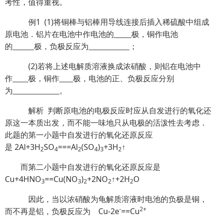
考性，值得重视。
例1 (1)将铜棒与铝棒用导线连接后插入稀硫酸中组成
原电池．铝片在电池中作电池的
极，铜作电池
的
极，负极反应为
；
(2)若将上述电解质溶液换成浓硝酸，则铝在电池中
作
极，铜作
极，电池的正、负极反应分别
为
。
解析 判断原电池的电极反应时应从自发进行的氧化还
原这一本质出发，而不能一味地只从电极的活泼性去考虑．
此题的第一小题中自发进行的氧化还原反应
是 2Al+3H
SO
===Al
(SO
)
+3H
↑
2
4
2
4
3
2
而第二小题中自发进行的氧化还原反应是
Cu+4HNO
==Cu(NO
)
+2NO
↑+2H
O
3
3
2
2
2
因此，当以浓硝酸为龟解质溶液时电池的负极是铜，
-
2+
而不再是铝，负极反应为 Cu-2e
==Cu