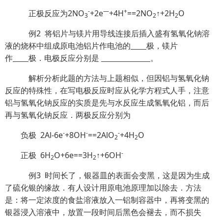
-
—
+
正极反应为2NO
+2e
+4H
==2NO
↑+2H
O
3
2
2
例2 将铝片与镁片用导线连接后插入盛有氢氧化钠溶
液的烧杯中组成原电池铝片作电池的
极，镁片
作
极．电极反应分别是
。
解析分析此题的方法与上题相似，但因铝与氢氧化钠
反应的特殊性，在写电极反应时应从化学方程式人手，注意
铝与氢氧化钠反应的实质是先与水反应生成氢氧化铝，而后
再与氢氧化钠反应．两极反应分别为
-
-
-
负极 2Al-6e
+8OH
==2AlO
+4H
O
2
2
-
正极 6H
O+6e==3H
↑+6OH
2
2
例3 时间长了，银器皿的表面会变黑，这是因为生成
了硫化银的缘故．有人设计用原电池原理加以除去．方法
是：将一定浓度的食盐溶液放入一铝制容器中，再将变黑的
银器浸入溶液中，放置一段时间后黑色会褪去，而不损失