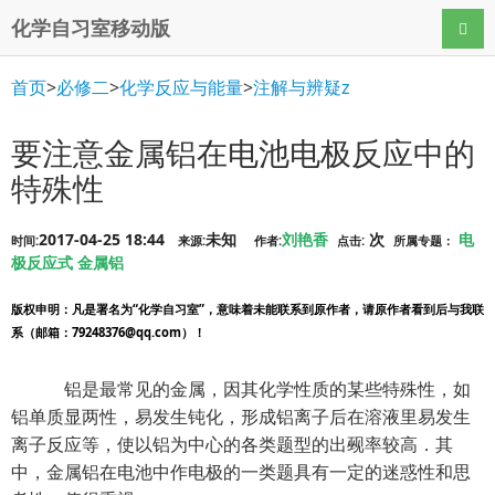
化学自习室移动版
导航
首页
>
必修二
>
化学反应与能量
>
注解与辨疑z
要注意金属铝在电池电极反应中的
特殊性
2017-04-25 18:44
未知
刘艳香
次
电
时间:
来源:
作者:
点击:
所属专题：
极反应式
金属铝
版权申明
：凡是署名为“化学自习室”，意味着未能联系到原作者，请原作者看到后与我联
系（邮箱：79248376@qq.com）！
铝是最常见的金属，因其化学性质的某些特殊性，如
铝单质显两性，易发生钝化，形成铝离子后在溶液里易发生
离子反应等，使以铝为中心的各类题型的出觋率较高．其
中，金属铝在电池中作电极的一类题具有一定的迷惑性和思