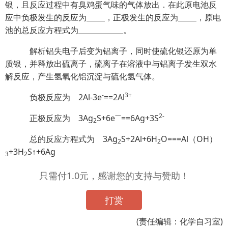
银，且反应过程中有臭鸡蛋气味的气体放出．在此原电池反
应中负极发生的反应为
，正极发生的反应为
，原电
池的总反应方程式为
。
解析铝失电子后变为铝离子，同时使硫化银还原为单
质银，并释放出硫离子，硫离子在溶液中与铝离子发生双水
解反应，产生氢氧化铝沉淀与硫化氢气体。
-
3+
负极反应为 2Al-3e
==2Al
一
2-
正极反应为 3Ag
S+6e
==6Ag+3S
2
总的反应方程式为 3Ag
S+2Al+6H
O===Al（OH）
2
2
+3H
S↑+6Ag
3
2
只需付1.0元，感谢您的支持与赞助！
打赏
(责任编辑：化学自习室)