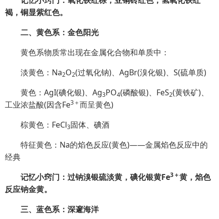
记忆小窍门：氧化铁红棕，亚铜砖红色，氢氧化铁红
褐，铜显紫红色。
二、黄色系：金色阳光
黄色系物质常出现在金属化合物和单质中：
淡黄色：Na
O
(过氧化钠)、AgBr(溴化银)、S(硫单质)
2
2
黄色：AgI(碘化银)、Ag
PO
(磷酸银)、FeS
(黄铁矿)、
3
4
2
3＋
工业浓盐酸(因含Fe
而呈黄色)
棕黄色：FeCl
固体、碘酒
3
特征黄色：Na的焰色反应(黄色)——金属焰色反应中的
经典
3＋
记忆小窍门：过钠溴银硫淡黄，碘化银黄Fe
黄，焰色
反应钠金黄。
三、蓝色系：深邃海洋