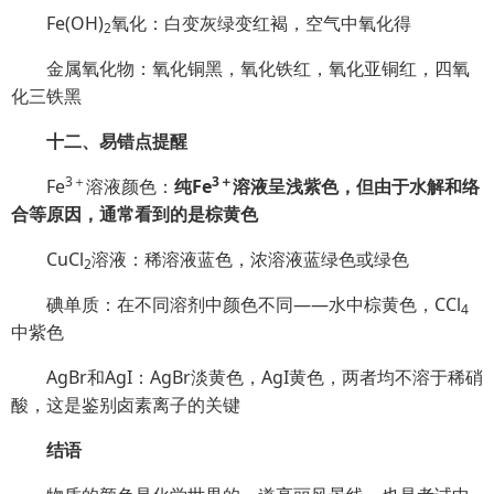
Fe(OH)
氧化：白变灰绿变红褐，空气中氧化得
2
金属氧化物：氧化铜黑，氧化铁红，氧化亚铜红，四氧
化三铁黑
十二、易错点提醒
3＋
3＋
Fe
溶液颜色：
纯Fe
溶液呈浅紫色，但由于水解和络
合等原因，通常看到的是棕黄色
CuCl
溶液：稀溶液蓝色，浓溶液蓝绿色或绿色
2
碘单质：在不同溶剂中颜色不同——水中棕黄色，CCl
4
中紫色
AgBr和AgI：AgBr淡黄色，AgI黄色，两者均不溶于稀硝
酸，这是鉴别卤素离子的关键
结语