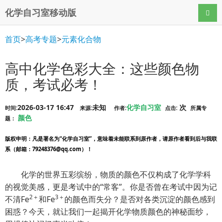
化学自习室移动版
导航
首页
>
高考专题
>
元素化合物
高中化学色彩大全：这些颜色物
质，考试必考！
2026-03-17 16:47
未知
化学自习室
次
时间:
来源:
作者:
点击:
所属专
颜色
题：
版权申明
：凡是署名为“化学自习室”，意味着未能联系到原作者，请原作者看到后与我联
系（邮箱：79248376@qq.com）！
化学的世界五彩缤纷，物质的颜色不仅构成了化学学科
的视觉美感，更是考试中的“常客”。你是否曾在考试中因为记
2＋
3＋
不清Fe
和Fe
的颜色而失分？是否对各类沉淀的颜色感到
困惑？今天，就让我们一起揭开化学物质颜色的神秘面纱，