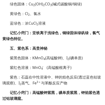
绿色固体：Cu
(OH)
CO
(碱式碳酸铜/铜绿)
2
2
3
黄绿色：Cl
、氯水
2
蓝绿色：浓CuCl
溶液
2
记忆小窍门：亚铁离子浅绿色，铜绿固体绿矾绿，氯气
黄绿色特征。
五、紫色系：高贵神秘
紫黑色固体：KMnO
(高锰酸钾)、I
(碘单质)
4
2
－
紫红色溶液：Mn
O
(高锰酸根离子)
4
紫色：石蕊在中性溶液中、钾的焰色反应(透过蓝色钴玻
3＋
璃观察)、I
蒸气、Fe
与苯酚反应产物
2
记忆小窍门：高锰酸钾紫黑，碘单质紫黑，钾焰紫色透
过钴玻璃窥。