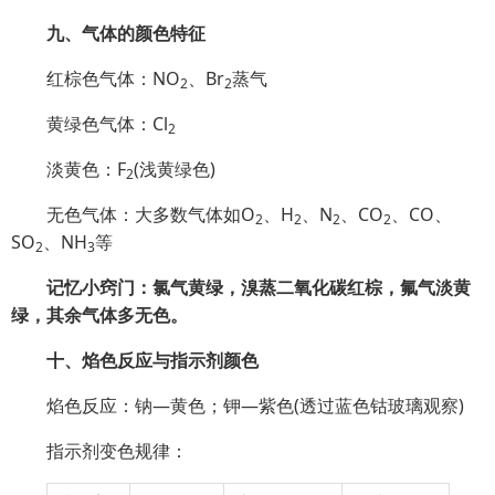
九、气体的颜色特征
红棕色气体：NO
、Br
蒸气
2
2
黄绿色气体：Cl
2
淡黄色：F
(浅黄绿色)
2
无色气体：大多数气体如O
、H
、N
、CO
、CO、
2
2
2
2
SO
、NH
等
2
3
记忆小窍门：氯气黄绿，溴蒸二氧化碳红棕，氟气淡黄
绿，其余气体多无色。
十、焰色反应与指示剂颜色
焰色反应：钠—黄色；钾—紫色(透过蓝色钴玻璃观察)
指示剂变色规律：