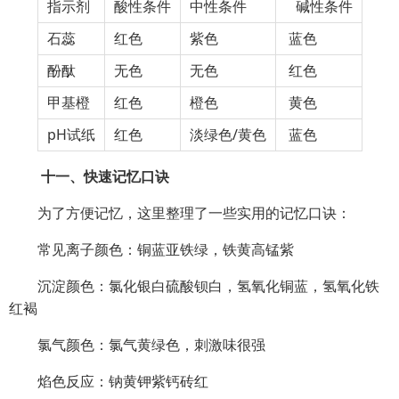
指示剂
酸性条件
中性条件
碱性条件
石蕊
红色
紫色
蓝色
酚酞
无色
无色
红色
甲基橙
红色
橙色
黄色
pH试纸
红色
淡绿色/黄色
蓝色
十一、快速记忆口诀
为了方便记忆，这里整理了一些实用的记忆口诀：
常见离子颜色：铜蓝亚铁绿，铁黄高锰紫
沉淀颜色：氯化银白硫酸钡白，氢氧化铜蓝，氢氧化铁
红褐
氯气颜色：氯气黄绿色，刺激味很强
焰色反应：钠黄钾紫钙砖红