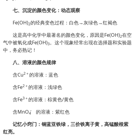
七、沉淀的颜色变化：动态观察
Fe(OH)
的经典变色过程：白色→灰绿色→红褐色
2
这是高中化学中最著名的颜色变化，原因是Fe(OH)
在空
2
气中被氧化成Fe(OH)
。这个现象经常出现在选择题和实验题
3
中，务必熟记！
八、溶液的颜色规律
2＋
含Cu
的溶液：蓝色
2＋
含Fe
的溶液：浅绿色
3＋
含Fe
的溶液：棕黄色/黄色
－
含Mn
O
的溶液：紫红色
4
记忆小窍门：铜蓝亚铁绿，三价铁离子黄，高锰酸根紫
红亮。