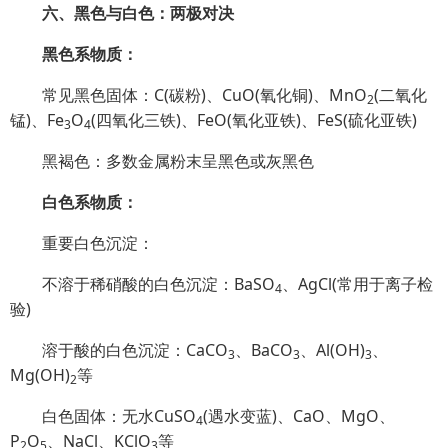
六、黑色与白色：两极对决
黑色系物质：
常见黑色固体：C(碳粉)、CuO(氧化铜)、MnO
(二氧化
2
锰)、Fe
O
(四氧化三铁)、FeO(氧化亚铁)、FeS(硫化亚铁)
3
4
黑褐色：多数金属粉末呈黑色或灰黑色
白色系物质：
重要白色沉淀：
不溶于稀硝酸的白色沉淀：BaSO
、AgCl(常用于离子检
4
验)
溶于酸的白色沉淀：CaCO
、BaCO
、Al(OH)
、
3
3
3
Mg(OH)
等
2
白色固体：无水CuSO
(遇水变蓝)、CaO、MgO、
4
P
O
、NaCl、KClO
等
2
5
3