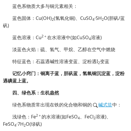
蓝色系物质大多与铜元素相关：
蓝色固体：Cu(OH)
(氢氧化铜)、CuSO
·5H
O(胆矾/蓝
2
4
2
矾)
2＋
蓝色溶液：Cu
在水溶液中(如CuSO
溶液)
4
淡蓝色火焰：硫、氢气、甲烷、乙醇在空气中燃烧
特征蓝色：石蕊遇碱性溶液变蓝、淀粉遇I
变蓝
2
记忆小窍门：铜离子蓝，胆矾蓝，氢氧铜沉淀蓝，淀粉
遇碘蓝上蓝。
四、绿色系：生机盎然
绿色系物质常出现在铁的化合物和铜的
碱式盐
中：
2＋
浅绿色：Fe
的水溶液(如FeSO
、FeCl
溶液)、
4
2
FeSO
·7H
O(绿矾)
4
2