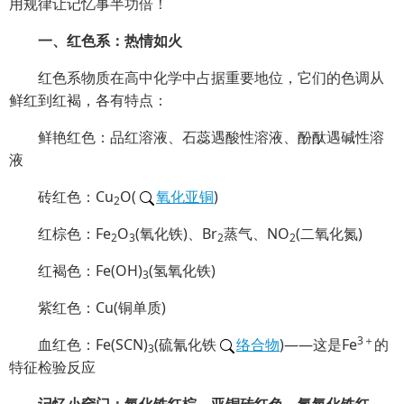
用规律让记忆事半功倍！
一、红色系：热情如火
红色系物质在高中化学中占据重要地位，它们的色调从
鲜红到红褐，各有特点：
鲜艳红色：品红溶液、石蕊遇酸性溶液、酚酞遇碱性溶
液
砖红色：Cu
O(
氧化亚铜
)
2
红棕色：Fe
O
(氧化铁)、Br
蒸气、NO
(二氧化氮)
2
3
2
2
红褐色：Fe(OH)
(氢氧化铁)
3
紫红色：Cu(铜单质)
3＋
血红色：Fe(SCN)
(硫氰化铁
络合物
)——这是Fe
的
3
特征检验反应