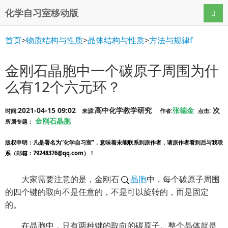
化学自习室移动版
导航
首页
>
物质结构与性质
>
晶体结构与性质
>
方法与规律f
金刚石晶胞中一个碳原子周围为什
么有12个六元环？
2021-04-15 09:02
高中化学教学研究
张德金
次
时间:
来源:
作者:
点击:
金刚石晶胞
所属专题：
版权申明
：凡是署名为“化学自习室”，意味着未能联系到原作者，请原作者看到后与我联
系（邮箱：79248376@qq.com）！
大家需要注意的是，金刚石
晶胞
中，每个碳原子周围
的四个键的取向不是任意的，不是可以旋转的，而是固定
的。
在晶胞中，只有两种键的取向的碳原子。整个晶体就是