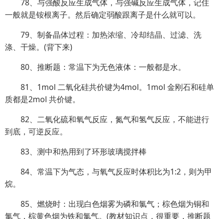
78、与强酸反应生成气体，与强碱反应生成气体，记住
一般就是铵根离子。然后确定弱酸跟离子是什么就可以。
79、制备晶体过程：加热浓缩、冷却结晶、过滤、洗
涤、干燥。(背下来)
80、推断题：常温下为无色液体：一般都是水。
81、1mol 二氧化硅共价键为4mol。1mol 金刚石和硅单
质都是2mol 共价键。
82、二氧化硫和氧气反应，氮气和氢气反应，不能进行
到底，可逆反应。
83、测中和热用到了环形玻璃搅拌棒
84、常温下为气态，与氧气反应时体积比为1:2，则为甲
烷。
85、燃烧时：出现白色烟雾为磷和氯气；棕色烟为铜和
氯气，棕黄色烟为铁和氯气。(教材知识点，很重要，推断题