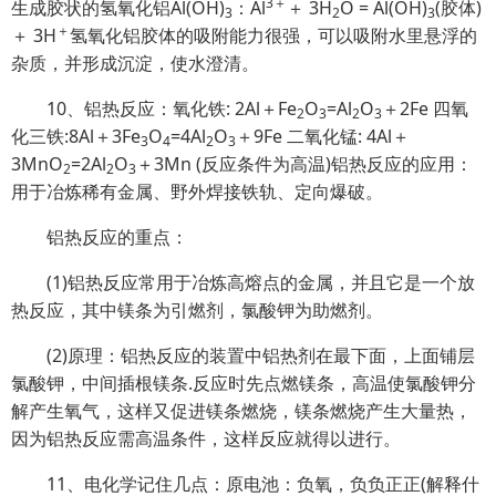
3＋
生成胶状的氢氧化铝Al(OH)
：
Al
＋ 3H
O = Al(OH)
(胶体)
3
2
3
＋
＋ 3H
氢氧化铝胶体的吸附能力很强，可以吸附水里悬浮的
杂质，并形成沉淀，使水澄清。
10、铝热反应：氧化铁: 2Al＋Fe
O
=Al
O
＋2Fe 四氧
2
3
2
3
化三铁:8Al＋3Fe
O
=4Al
O
＋9Fe 二氧化锰: 4Al＋
3
4
2
3
3MnO
=2Al
O
＋3Mn (反应条件为高温)铝热反应的应用：
2
2
3
用于冶炼稀有金属、野外焊接铁轨、定向爆破。
铝热反应的重点：
(1)铝热反应常用于冶炼高熔点的金属，并且它是一个放
热反应，其中镁条为引燃剂，氯酸钾为助燃剂。
(2)原理：铝热反应的装置中铝热剂在最下面，上面铺层
氯酸钾，中间插根镁条.反应时先点燃镁条，高温使氯酸钾分
解产生氧气，这样又促进镁条燃烧，镁条燃烧产生大量热，
因为铝热反应需高温条件，这样反应就得以进行。
11、电化学记住几点：原电池：负氧，负负正正(解释什