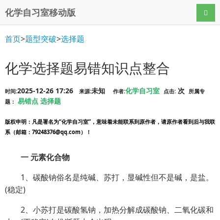
化学自习室移动版
导航
首页
>
题型突破
>
选择题
化学选择题易错知识点整合
2025-12-26 17:26
未知
化学自习室
次
时间:
来源:
作者:
点击:
所属专
易错点
选择题
题：
版权申明
：凡是署名为“化学自习室”，意味着未能联系到原作者，请原作者看到后与我联
系（邮箱：79248376@qq.com）！
一 元素化合物
1、碳酸钠俗名是纯碱、苏打，显碱性但不是碱，是盐。
(稳定)
2、小苏打是碳酸氢钠，加热分解成碳酸钠、二氧化碳和