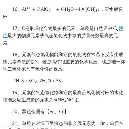
3＋
－
16、Al
＋ 3 Al
O
＋ 6 H
O =4 Al(OH)
↓，双水解反
2
2
3
应
17、C是形成化合物最多的元素、单质是自然界中
硬
度
最大的物质元素或气态氢化物中氢的质量分数最高的元
素。
18、元素气态氢化物能和它的氧化物在常温下反应生成
该元素单质的是S。这是高中很重要的化学反应，也是唯一体
现二氧化硫具有氧化性的反应。
2H
S＋SO
=2H
O＋3S
2
2
2
19、元素的气态氢化物和它的最高价氧化物对应的水化
物能反应生成盐的元素为
n
(NH
NO
)。
4
3
20、黑色金属有【Fe、Cr】
21、单质在常温下呈液态的非金属元素为：Br；单质在