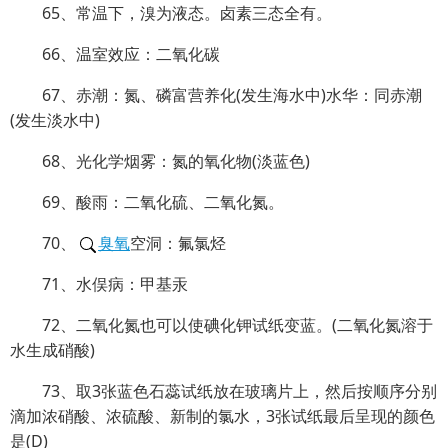
65、常温下，溴为液态。卤素三态全有。
66、温室效应：二氧化碳
67、赤潮：氮、磷富营养化(发生海水中)水华：同赤潮
(发生淡水中)
68、光化学烟雾：氮的氧化物(淡蓝色)
69、酸雨：二氧化硫、二氧化氮。
70、
臭氧
空洞：氟氯烃
71、水俣病：甲基汞
72、二氧化氮也可以使碘化钾试纸变蓝。(二氧化氮溶于
水生成硝酸)
73、取3张蓝色石蕊试纸放在玻璃片上，然后按顺序分别
滴加浓硝酸、浓硫酸、新制的氯水，3张试纸最后呈现的颜色
是(D)