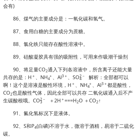
会有)
86、煤气的主要成分是：一氧化碳和氢气。
87、食用白糖的主要成分为蔗糖。
88、氯化铁只能存在酸性溶液中。
89、硅酸凝胶具有强的吸附性，可用来作吸潮干燥剂
90、将足量CO
通入下列各溶液中，所含离子还能大量
2
＋
＋
3＋
2
－
共存的是：H
、
NH
、Al
、S
O
解析：全部都可以
4
4
＋
＋
3＋
啊！这个是溶液是酸性环境，H
、
NH
、Al
都是酸性，
4
CO
也是酸性气体，因此全部可以共存 二氧化碳通入后不产
2
2
－
＋
生碳酸根哦。C
O
＋2H
===H
O ＋CO
↑
3
2
2
91、氟化氢标况下是液体。
92、S和P
(白磷)不溶于水，微溶于酒精，易溶于二硫化
4
碳。