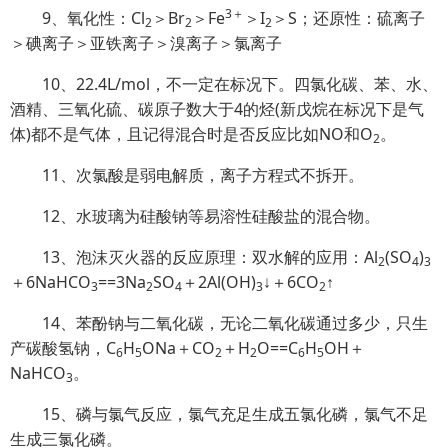
3＋
9、氧化性：Cl
＞Br
＞Fe
＞I
＞S；还原性：硫离子
2
2
2
＞碘离子＞亚铁离子＞溴离子＞氯离子
10、22.4L/mol，不一定在标况下。四氯化碳、苯、水、
酒精、三氧化硫、碳原子数大于4的烃(新戊烷在标况下是气
体)都不是气体，且记得混合时是否反应比如NO和O
。
2
11、次氯酸是弱电解质，离子方程式不拆开。
12、水玻璃为硅酸钠等易溶性硅酸盐的混合物。
13、泡沫灭火器的反应原理：双水解的应用：Al
(SO
)
2
4
3
＋6NaHCO
==3Na
SO
＋2Al(OH)
↓＋6CO
↑
3
2
4
3
2
14、苯酚钠与二氧化碳，无论二氧化碳通过多少，只生
产碳酸氢钠，C
H
ONa＋CO
＋H
O==C
H
OH＋
6
5
2
2
6
5
NaHCO
。
3
15、磷与氯气反应，氯气充足生成五氯化磷，氯气不足
生成三氯化磷。