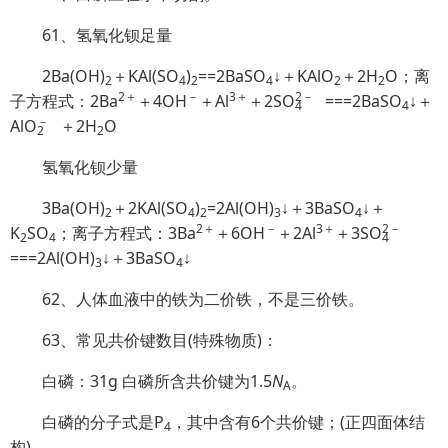
61、氢氧化钡足量
2Ba(OH)
＋KAl(SO
)
==2BaSO
↓＋KAlO
＋2H
O；离
2
4
2
4
2
2
2＋
－
3＋
2
－
子方程式：2Ba
＋4OH
＋Al
＋2S
O
===2BaSO
↓＋
4
4
－
Al
O
＋2H
O
2
2
氢氧化钡少量
3Ba(OH)
＋2KAl(SO
)
=2Al(OH)
↓＋3BaSO
↓＋
2
4
2
3
4
2＋
－
3＋
2
－
K
SO
；离子方程式：3Ba
＋6OH
＋2Al
＋3S
O
2
4
4
===2Al(OH)
↓＋3BaSO
↓
3
4
62、人体血液中的铁为二价铁，不是三价铁。
63、常见共价键数目(特殊物质)：
白磷：31g 白磷所含共价键为1.5
N
。
A
白磷的分子式是P
，其中含有6个共价键；(正四面体结
4
构)