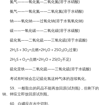
氮气———氧化氮—二氧化氮(溶于水硝酸)
氨气——一氧化氮——二氧化氮(溶于水硝酸)
钠——氧化钠——过氧化钠(溶于水氢氧化钠)
碳——一氧化碳——二氧化碳(溶于水碳酸)
硫化氢——二氧化硫——三氧化硫(溶于水硫酸)
2H
S＋3O
=点燃=2H
O＋2SO
(O
过量)
2
2
2
2
2
2H
S＋O
=点燃=2H
O＋2S(O
不足)
2
2
2
2
硫化亚铁——二氧化硫——三氧化硫(溶于水硫酸)
考试有时候会忘记硫化氢这种气体的连续氧化。
59、一般取出的药品不能再放回原(试剂瓶)，但剩下的
钠、钾应立即放回原试剂瓶。
60、白磷应在水中切割。