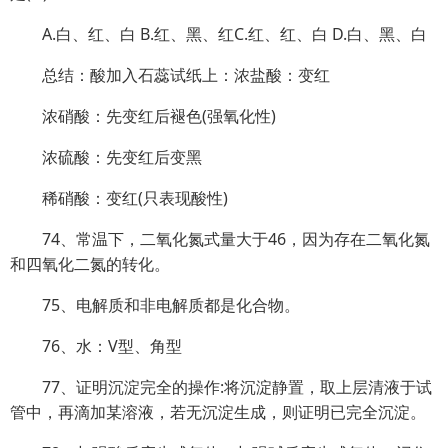
A.白、红、白 B.红、黑、红C.红、红、白 D.白、黑、白
总结：酸加入石蕊试纸上：浓盐酸：变红
浓硝酸：先变红后褪色(强氧化性)
浓硫酸：先变红后变黑
稀硝酸：变红(只表现酸性)
74、常温下，二氧化氮式量大于46，因为存在二氧化氮
和四氧化二氮的转化。
75、电解质和非电解质都是化合物。
76、水：V型、角型
77、证明沉淀完全的操作:将沉淀静置，取上层清液于试
管中，再滴加某溶液，若无沉淀生成，则证明已完全沉淀。