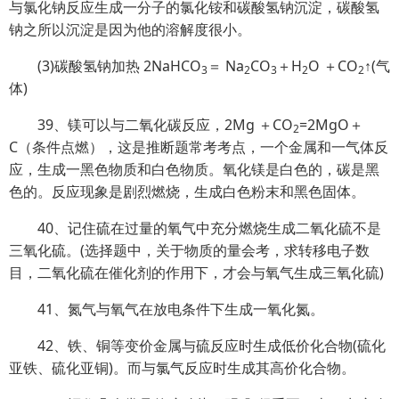
与氯化钠反应生成一分子的氯化铵和碳酸氢钠沉淀，碳酸氢
钠之所以沉淀是因为他的溶解度很小。
(3)碳酸氢钠加热 2NaHCO
＝ Na
CO
＋H
O ＋CO
↑(气
3
2
3
2
2
体)
39、镁可以与二氧化碳反应，2Mg ＋CO
=2MgO＋
2
C（条件点燃），这是推断题常考考点，一个金属和一气体反
应，生成一黑色物质和白色物质。氧化镁是白色的，碳是黑
色的。反应现象是剧烈燃烧，生成白色粉末和黑色固体。
40、记住硫在过量的氧气中充分燃烧生成二氧化硫不是
三氧化硫。(选择题中，关于物质的量会考，求转移电子数
目，二氧化硫在催化剂的作用下，才会与氧气生成三氧化硫)
41、氮气与氧气在放电条件下生成一氧化氮。
42、铁、铜等变价金属与硫反应时生成低价化合物(硫化
亚铁、硫化亚铜)。而与氯气反应时生成其高价化合物。