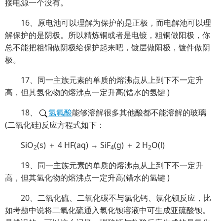
接电源一个没有。
16、原电池可以理解为保护的是正极，而电解池可以理
解保护的是阴极。所以精炼铜或者是电镀，粗铜做阳极，你
总不能把粗铜做阴极给保护起来吧，镀层做阳极，镀件做阴
极。
17、同一主族元素的单质的熔沸点从上到下不一定升
高，但其氢化物的熔沸点一定升高(错水的氢键 )
18、
氢氟酸
能够溶解很多其他酸都不能溶解的玻璃
(二氧化硅)反应方程式如下：
SiO
(s) ＋ 4 HF(aq) → SiF
(g) ＋ 2 H
O(l)
2
4
2
19、同一主族元素的单质的熔沸点从上到下不一定升
高，但其氢化物的熔沸点一定升高(错水的氢键 )
20、二氧化硫、二氧化碳不与氯化钙、氯化钡反应，比
如考题中说将二氧化硫通入氯化钡溶液中可生成亚硫酸钡。