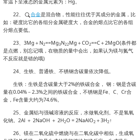
常温下呈液态的金属元素为：Hg。
22、
合金
是混合物，性能往往优于其成分的金属，比
如：硬度比它的各组分金属硬度大，合金的熔点比它的各组
分熔点要低。
23、3Mg＋N
==Mg
N
Mg＋CO
==C＋2MgO(条件都
2
3
22
2
是点燃，别忘记哦，在物质的量中会出，如果认为镁与氮气
不反应就是错的哦)
24、生铁、普通铁、不锈钢含碳量依次降低。
生铁：生铁是含碳量大于2%的铁碳合金， 钢：钢是含碳
量在0.04%－2.3%之间的铁碳合金，不锈钢是Fe、C、Cr合
金，Fe含量大约为74.6%。
25、金属铝与强碱溶液的反应，水做氧化剂。不是氢氧
化钠。2Al ＋ 2NaOH ＋ 2H
O = 2NaAlO
＋3H
↑
2
2
2
26、镁在二氧化硫中燃烧与在二氧化碳中相似，生成氧