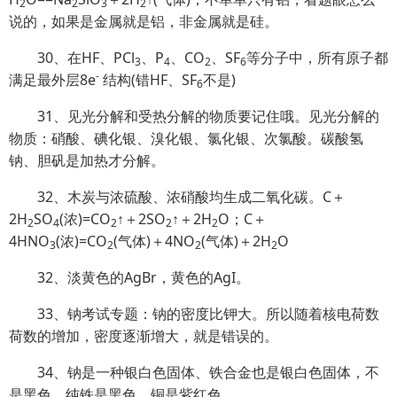
2
2
3
2
说的，如果是金属就是铝，非金属就是硅。
30、在HF、PCl
、P
、CO
、SF
等分子中，所有原子都
3
4
2
6
-
满足最外层8e
结构(错HF、SF
不是)
6
31、见光分解和受热分解的物质要记住哦。见光分解的
物质：硝酸、碘化银、溴化银、氯化银、次氯酸。碳酸氢
钠、胆矾是加热才分解。
32、木炭与浓硫酸、浓硝酸均生成二氧化碳。C＋
2H
SO
(浓)=CO
↑＋2SO
↑＋2H
O；
C＋
2
4
2
2
2
4HNO
(浓)=CO
(气体)＋4NO
(气体)＋2H
O
3
2
2
2
32、淡黄色的AgBr，黄色的AgI。
33、钠考试专题：钠的密度比钾大。所以随着核电荷数
荷数的增加，密度逐渐增大，就是错误的。
34、钠是一种银白色固体、铁合金也是银白色固体，不
是黑色。纯铁是黑色，铜是紫红色。