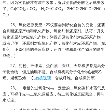
气。因为次氯酸才有漂白效果，所以次氯酸分解之后就失效
了。Ca(ClO)
＋CO
＋H
O=CaCO
＋2HClO 2HClO=2HCl＋
2
2
2
3
O
↑
2
26、氧化还原反应：不仅要会判断化合价的变化，还要
会判断还原产物和氧化产物、氧化剂和还原剂。技巧：升失
氧化还原剂对应氧化产物；降得还原氧化剂对应还原产物。
或者记住：还原剂对应氧化产物，氧化剂对应还原产物。(氧
化剂、还原剂说的是反应物，还原产物和氧化产物只的是生
成物。)
27、淀粉、纤维素、蛋白质、蚕丝、天然橡胶都是高分
子化合物，但是油脂不是。合成有机高分子化合物(如聚乙
烯、聚氯乙烯、
有机玻璃
、合成纤维、合成橡胶等)
28、一定量的过氧化钠与一定量的二氧化碳和水蒸气反
应，可视作先与二氧化碳反应，待二氧化碳反应完全，再与
水反应。