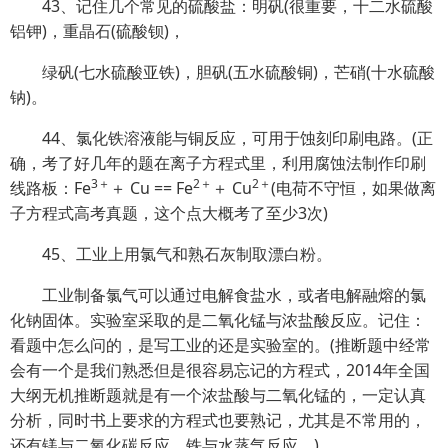
43、记住几个常见的硫酸盐：明矾(很重要，十二水硫酸
铝钾)，重晶石(硫酸钡)，
绿矾(七水硫酸亚铁)，胆矾(五水硫酸铜)，芒硝(十水硫酸
钠)。
44、氯化铁溶液能与铜反应，可用于蚀刻印刷电路。(正
确，考了好几年的题在离子方程式里，利用腐蚀法制作印刷
3＋
2＋
2＋
线路板：Fe
＋ Cu == Fe
＋ Cu
(电荷不守恒，如果做离
子方程式高考真题，这个点大概考了至少3次)
45、工业上用氯气和熟石灰制取漂白粉。
工业制备氯气可以通过电解食盐水，或者电解融熔的氯
化钠固体。实验室采取的是二氧化锰与浓盐酸反应。记住：
看题中怎么问的，是写工业的还是实验室的。(推断题中经常
会有一个是我们熟悉但是很容易忘记的方程式，2014年全国
大纲无机推断题就是有一个浓盐酸与二氧化锰的，一定认真
分析，同时书上要求的方程式也要熟记，尤其是不常用的，
还有镁与二氧化碳反应，铁与水蒸气反应。)