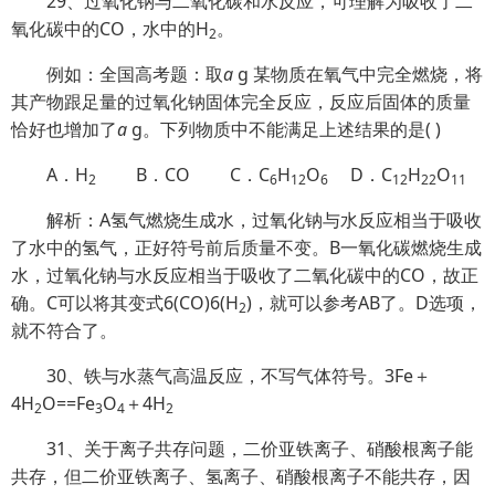
29、过氧化钠与二氧化碳和水反应，可理解为吸收了二
氧化碳中的CO，水中的H
。
2
例如：全国高考题：取
a
g 某物质在氧气中完全燃烧，将
其产物跟足量的过氧化钠固体完全反应，反应后固体的质量
恰好也增加了
a
g。下列物质中不能满足上述结果的是( )
A．H
B．CO C．C
H
O
D．C
H
O
2
6
12
6
12
22
11
解析：A氢气燃烧生成水，过氧化钠与水反应相当于吸收
了水中的氢气，正好符号前后质量不变。B一氧化碳燃烧生成
水，过氧化钠与水反应相当于吸收了二氧化碳中的CO，故正
确。C可以将其变式6(CO)6(H
)，就可以参考AB了。D选项，
2
就不符合了。
30、铁与水蒸气高温反应，不写气体符号。3Fe＋
4H
O==Fe
O
＋4H
2
3
4
2
31、关于离子共存问题，二价亚铁离子、硝酸根离子能
共存，但二价亚铁离子、氢离子、硝酸根离子不能共存，因