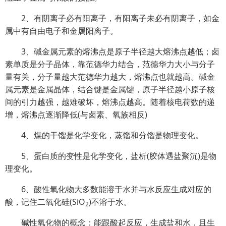
2、有阴离子必有阳离子，有阳离子未必有阴离子，如金
属中有自由电子和金属阳离子。
3、碱金属元素的熔沸点是原子半径越大熔沸点越低；卤
素单质是分子晶体，靠范德华力结合，范德华力大小与分子
量有关，分子量越大范德华力越大，熔沸点也就越高。碱金
属元素是金属晶体，结合键是金属键，原子半径越小原子核
间的引力越强，越难破坏，熔沸点越高。随着核电荷数的递
增，熔沸点逐渐降低(与卤素、氧族相反)
4、煤的干馏是化学变化，蒸馏和分馏是物理变化。
5、蛋白质的变性是化学变化，盐析(胶体遇盐聚沉)是物
理变化。
6、酸性氧化物大多数能溶于水并与水反应生成对应的
酸，记住二氧化硅(SiO
)不溶于水。
2
碱性氧化物的概念：能跟酸起反应，生成盐和水，且生