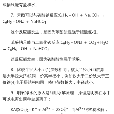
成物只能有盐和水。
7、苯酚可以与碳酸钠反应:C
H
－OH ＋ Na
C
O
→
6
5
2
3
C
H
－ONa ＋ NaHCO
6
5
3
这个反应能发生，是因为苯酚酸性强于碳酸氢根。
苯酚钠只能与二氧化碳反应:C
H
－ONa ＋ CO
＋H
O
6
5
2
2
→ C
H
－OH ＋ NaHCO
6
5
3
该反应能发生，因为碳酸酸性强于苯酚。
8、比较半径大小：(1)层数相同，核大半径小(2)层异，
层大半径大(3)核同，价高半径小，例如铁大于二价铁大于三
价铁(4)电子层结构相同，核电荷数越大，半径越小。
9、明矾净水的原因是利用水解原理，原理是明矾在水中
可以电离出两种金属离子：
＋
3＋
2
－
3＋
KAl(SO
)
= K
＋ Al
＋ 2S
O
而Al
很容易水解，
4
2
4