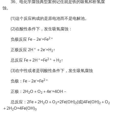
36、电化学腐蚀典型案例记住就是铁的吸氧和析氢腐
蚀。
(1)这个反应构成的是原电池而不是电解池。
(2)在酸性条件下，发生吸氢腐蚀：
-
2＋
负极反应 Fe－2e
=Fe
＋
-
正极反应 2H
＋2e
=H
↑
2
＋
2＋
总反应 Fe＋2H
=Fe
＋H
↑
2
(3)在中性或者是弱酸性条件下，发生吸氧腐蚀
-
2＋
负极：Fe－2e
=Fe
-
正极：2H
O＋O
＋4e
=4OH－
2
2
总反应：2Fe＋2H
O＋O
=2Fe(OH)
(或)
4Fe(OH)
＋O
2
2
2
2
2
＋2H
O=4Fe(OH)
2
3