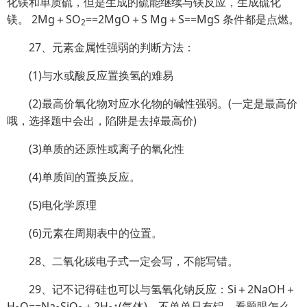
化镁和单质硫，但是生成的硫能继续与镁反应，生成硫化
镁。 2Mg＋SO
==2MgO＋S Mg＋S==MgS 条件都是点燃。
2
27、元素金属性强弱的判断方法：
(1)与水或酸反应置换氢的难易
(2)最高价氧化物对应水化物的碱性强弱。(一定是最高价
哦，选择题中会出，陷阱是去掉最高价)
(3)单质的还原性或离子的氧化性
(4)单质间的置换反应。
(5)电化学原理
(6)元素在周期表中的位置。
28、二氧化碳电子式一定会写，不能写错。
29、记不记得硅也可以与氢氧化钠反应：Si＋2NaOH＋
H
O==Na
SiO
＋2H
↑(气体)，不单单只有铝，看题眼怎么