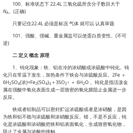
100、标准状态下 22.4L 三氧化硫所含分子数目大于
N
。(正确)
A
只要记住22.4L 必须是标况 气体 就可以 认真审题
101、强酸、强碱、重金属盐可以使蛋白质变性。(不可
逆)
二 定义 概念 原理
1、钝化现象：铁、铝在冷的浓硝酸或浓硫酸中钝化。钝
化只在常温下发生，加热条件下铁会与浓硫酸反应。2Fe ＋
6H
SO
(浓)=Fe
(SO
)
＋3SO
↑ ＋ 6H
O 。钝化是指活泼金
2
4
2
4
3
2
2
属在强酸中氧化表面生成一层致密的氧化膜阻止金属进一步
反应。
铁或者铝制品可以密封贮运浓硫酸或者是浓硝酸，是因
为铁和铝不能与浓硫酸和浓硝酸反应。错，不是不反应，钝
化是浓硫酸和浓硝酸把铁和铝表面氧化，生成致密氧化物，
阻止了金属与浓酸的接触。