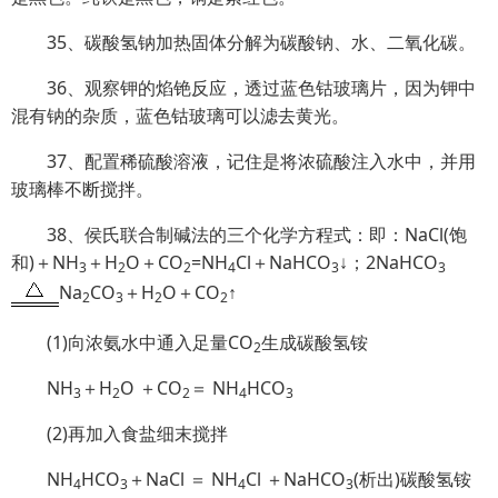
35、碳酸氢钠加热固体分解为碳酸钠、水、二氧化碳。
36、观察钾的焰铯反应，透过蓝色钴玻璃片，因为钾中
混有钠的杂质，蓝色钴玻璃可以滤去黄光。
37、配置稀硫酸溶液，记住是将浓硫酸注入水中，并用
玻璃棒不断搅拌。
38、侯氏联合制碱法的三个化学方程式：即：NaCl(饱
和)＋NH
＋H
O＋CO
=NH
Cl＋NaHCO
↓；
2NaHCO
3
2
2
4
3
3
Na
CO
＋H
O＋CO
↑
2
3
2
2
(1)向浓氨水中通入足量CO
生成碳酸氢铵
2
NH
＋H
O ＋CO
＝ NH
HCO
3
2
2
4
3
(2)再加入食盐细末搅拌
NH
HCO
＋NaCl ＝ NH
Cl ＋NaHCO
(析出)碳酸氢铵
4
3
4
3