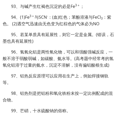
3＋
93、与碱产生红褐色沉淀的必是Fe
；
3＋
-
94、(1)Fe
与SCN
：(血)红色；苯酚溶液与FeCl
：紫
3
色。 (2)遇空气迅速由无色变为红棕色的气体必为NO
95、若某单质具有延展性，则它一定是金属。(错误，石
墨也具有延展性)
96、氢氧化铝是两性氧化物，可以和强酸强碱反应，一
般不溶于弱酸弱碱，如碳酸、氨水等。(高考题中经常考的氢
氧化铝溶于过量的氨水，沉淀不溶解，没有偏铝酸根生成)
97、铝热反应原理可以应用在生产上，例如焊接钢轨
等。
98、铝热剂是把铝粉和氧化铁粉末按一定比例配成的混
合物。
99、芒硝，十水硫酸钠的俗称。