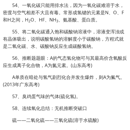
54、一氧化碳只能用排水法，因为一氧化碳难溶于水，
密度与空气相差不大且有毒。常形成氢键的元素是N、O、F
和H之间，H
O、HF、NH
、氨基酸、蛋白质。
2
3
55、将二氧化碳通入饱和碳酸钠溶液中，溶液变浑浊或
有晶体吸出，说明碳酸氢钠的溶解度小于碳酸钠，方程式就
是二氧化碳、水、碳酸钠反应生成碳酸氢钠。
56、推断题题眼：A的气态氢化物可与其最高价含氧酸反
应生成离子化合物，A为氮元素。(山东高考)
A单质在暗处与氢气剧烈化合并发生爆炸，则A为氟气。
(2013年广东高考)
57、臭鸡蛋气味的气体(硫化氢)。
58、连续氧化总结：无机推断突破口
硫——二氧化硫——三氧化硫(溶于水硫酸)