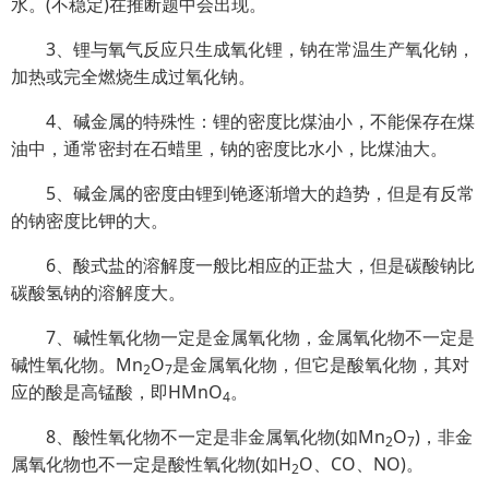
水。(不稳定)在推断题中会出现。
3、锂与氧气反应只生成氧化锂，钠在常温生产氧化钠，
加热或完全燃烧生成过氧化钠。
4、碱金属的特殊性：锂的密度比煤油小，不能保存在煤
油中，通常密封在石蜡里，钠的密度比水小，比煤油大。
5、碱金属的密度由锂到铯逐渐增大的趋势，但是有反常
的钠密度比钾的大。
6、酸式盐的溶解度一般比相应的正盐大，但是碳酸钠比
碳酸氢钠的溶解度大。
7、碱性氧化物一定是金属氧化物，金属氧化物不一定是
碱性氧化物。Mn
O
是金属氧化物，但它是酸氧化物，其对
2
7
应的酸是高锰酸，即HMnO
。
4
8、酸性氧化物不一定是非金属氧化物(如Mn
O
)，非金
2
7
属氧化物也不一定是酸性氧化物(如H
O、CO、NO)。
2