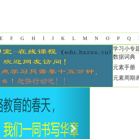
E
F
G
H
I
J
K
L
M
N
O
P
Q
学习小专
数据词典
元素手册
元素周期
Next