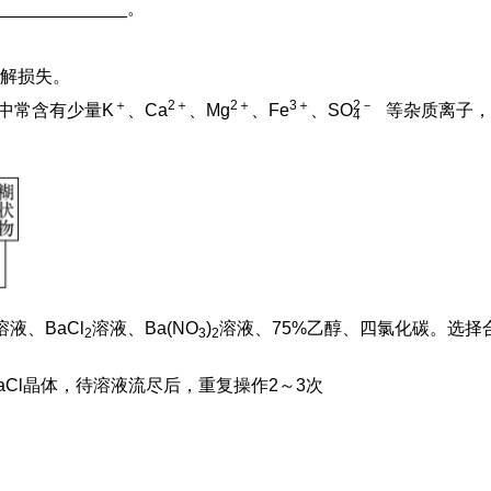
___________。
解损失。
＋
2＋
2＋
3＋
2
－
中常含有少量K
、Ca
、Mg
、Fe
、S
O
等杂质离子，
4
溶液、BaCl
溶液、Ba(NO
)
溶液、75%乙醇、四氯化碳。选择
2
3
2
Cl晶体，待溶液流尽后，重复操作2～3次