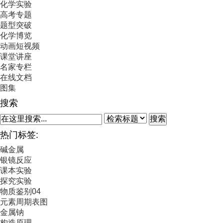
化学实验
高考专题
题型突破
化学博览
动画短视频
课堂讲座
名家专栏
在线文档
图集
搜索
搜索
热门标签:
碱金属
银镜反应
课本实验
探究实验
物质鉴别04
元素周期表图
金属钠
构造原理