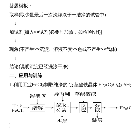
答题模板：
取样(取少量最后一次洗涤液于一洁净的试管中)
↓
加试剂[加入××试剂(必要时加热，如检验NH)]
↓
现象(不产生××沉淀、溶液不变××色或不产生××气体)
↓
结论(说明沉淀已经洗涤干净)
二、应用与训练
1.利用工业FeCl
制取纯净的
草酸
铁晶体[Fe
(C
O
)
·5H
3
2
2
4
3