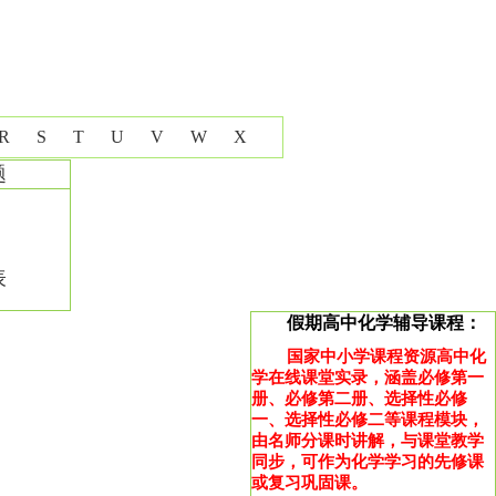
R
S
T
U
V
W
X
题
表
假期高中化学辅导课程：
国家中小学课程资源高中化
学在线课堂实录，涵盖必修第一
册、必修第二册、选择性必修
一、选择性必修二等课程模块，
由名师分课时讲解，与课堂教学
同步，可作为化学学习的先修课
或复习巩固课。