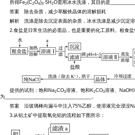
所得Fe
(C
O
)
·5H
O需用冰水洗涤，其目的是___________
2
2
4
3
2
答案 除去杂质，减少草酸铁晶体的溶解损耗
解析 洗涤是除去沉淀表面的杂质，冰水洗涤是减少沉淀溶
2.食盐是日常生活的必需品，也是重要的化工原料。粗食盐
提供的试剂：饱和Na
CO
溶液、饱和K
CO
溶液、NaOH
2
3
2
3
为________________________________。
答案 沿玻璃棒向漏斗中注入75%乙醇，使溶液完全浸没Na
3.从铝土矿中提取氧化铝的流程如下图所示：