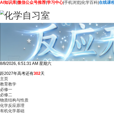
AI知识库
|
微信公众号推荐
|
学习中心
|
手机浏览
|
化学百科
|
在线课
8/8/2026, 6:51:32 AM 星期六
距2027年高考还有
302
天
主页
教育教学
必修一
必修二
物质结构与性质
化学反应原理
有机化学基础