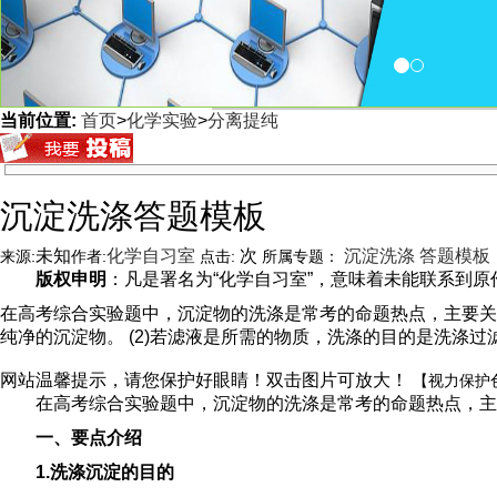
当前位置:
首页
>
化学实验
>
分离提纯
<
沉淀洗涤答题模板
未知
化学自习室
次
沉淀洗涤
答题模板
来源:
作者:
点击:
所属专题：
版权申明
：凡是署名为“化学自习室”，意味着未能联系到原作者
在高考综合实验题中，沉淀物的洗涤是常考的命题热点，主要关注
纯净的沉淀物。 (2)若滤液是所需的物质，洗涤的目的是洗涤
网站温馨提示，请您保护好眼睛！双击图片可放大！
【视力保护
在高考综合实验题中，沉淀物的洗涤是常考的命题热点，主
一、要点介绍
1.洗涤沉淀的目的