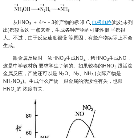
从HNO
＋ 4〜－3价产物的标 准
电极电位
(此处未列
3
出)都较高这 一点来看，生成各种产物的可能性似 乎都很
大。不过，由于反应速度很慢 等原因，有些产物实际上不会
生成。
跟金属反应时，浓HNO
生成NO
，稀HNO
生成NO，
3
2
3
这是中学教材所 要求学生了解的。如果较稀的HNO
跟活泼
3
金属反应，产物还可以是 N
O、N
、NH
(实际产物是
2
2
3
NH
NO
)。生成什么产物，跟金属的活泼性有关，也跟
4
3
HNO
的 浓度有关。
3