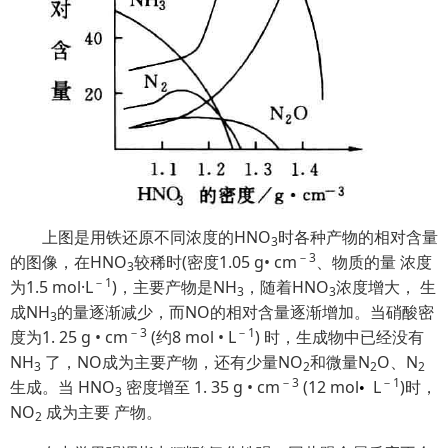
上图是用铁还原不同浓度的HNO
时各种产物的相对含量
3
－3
的图像，在HNO
较稀时(密度1.05 g• cm
、物质的量 浓度
3
－1
为1.5 mol·L
)，主要产物是NH
，随着HNO
浓度增大， 生
3
3
成NH
的量逐渐减少，而NO的相对含量逐渐增加。当硝酸密
3
－3
－1
度为1. 25 g • cm
(约8 mol • L
) 时，生成物中已经没有
NH
了，NO成为主要产物，还有少量NO
和微量N
O、N
3
2
2
2
－3
－1
生成。当 HNO
密度增至 1. 35 g • cm
(12 mol
L
)时，
•
3
NO
成为主要 产物。
2