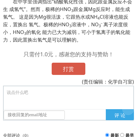
在中学里强调指出“硝酸氧化性强，因此跟金属反应不会
生 成氢气”。然而，极稀的HNO
跟金属Mg反应时，能生成
3
氢气。 这是因为Mg很活泼，它跟热水或NH
Cl溶液也能反
4
－
应，置换出 氢气。极稀的HNO
溶液中，N
O
离子浓度很
3
3
小，HNO
的氧化 能力已大为减弱，可小于氢离子的氧化能
3
力，因此置换出氢气是可以理解的。
只需付1.0元，感谢您的支持与赞助！
打赏
(责任编辑：化学自习室)
说点什么吧
全部评论（
0
）
最新
最早