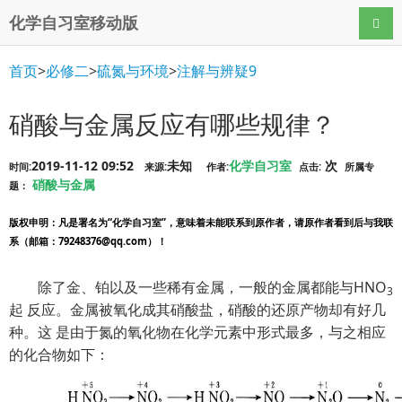
化学自习室移动版
导航
首页
>
必修二
>
硫氮与环境
>
注解与辨疑9
硝酸与金属反应有哪些规律？
2019-11-12 09:52
未知
化学自习室
次
时间:
来源:
作者:
点击:
所属专
硝酸与金属
题：
版权申明
：凡是署名为“化学自习室”，意味着未能联系到原作者，请原作者看到后与我联
系（邮箱：79248376@qq.com）！
除了金、铂以及一些稀有金属，一般的金属都能与HNO
3
起 反应。金属被氧化成其硝酸盐，硝酸的还原产物却有好几
种。这 是由于氮的氧化物在化学元素中形式最多，与之相应
的化合物如下：