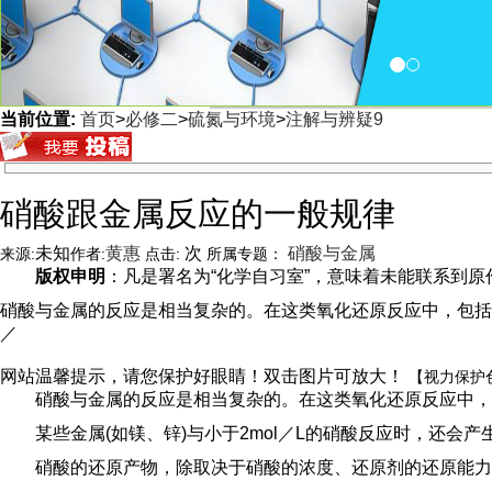
当前位置:
首页
>
必修二
>
硫氮与环境
>
注解与辨疑9
<
硝酸跟金属反应的一般规律
未知
黄惠
次
硝酸与金属
来源:
作者:
点击:
所属专题：
版权申明
：凡是署名为“化学自习室”，意味着未能联系到原作者
硝酸与金属的反应是相当复杂的。在这类氧化还原反应中，包括
／
网站温馨提示，请您保护好眼睛！双击图片可放大！
【视力保护
硝酸与金属的反应是相当复杂的。在这类氧化还原反应中，
某些金属(如镁、锌)与小于2mol／L的硝酸反应时，还会
硝酸的还原产物，除取决于硝酸的浓度、还原剂的还原能力