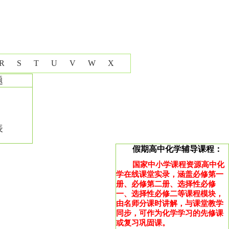
R
S
T
U
V
W
X
题
表
假期高中化学辅导课程：
国家中小学课程资源高中化
学在线课堂实录，涵盖必修第一
册、必修第二册、选择性必修
一、选择性必修二等课程模块，
由名师分课时讲解，与课堂教学
同步，可作为化学学习的先修课
或复习巩固课。