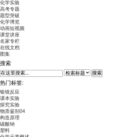
化学实验
高考专题
题型突破
化学博览
动画短视频
课堂讲座
名家专栏
在线文档
图集
搜索
搜索
热门标签:
银镜反应
课本实验
探究实验
物质鉴别04
构造原理
碳酸钠
塑料
化学元素概述