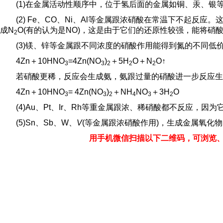
(1)在金属活动性顺序中，位于氢后面的金属如铜、汞、银
(2) Fe、CO、Ni、Al等金属跟浓硝酸在常温下不起
成N
O(有的认为是NO)，这是由于它们的还原性较强，能将硝
2
(3)镁、锌等金属跟不同浓度的硝酸作用能得到氮的不同低
4Zn＋10HNO
=4Zn(NO
)
＋5H
O＋N
O↑
3
3
2
2
2
若硝酸更稀，反应会生成氨，氨跟过量的硝酸进一步反应生
4Zn＋10HNO
= 4Zn(NO
)
＋NH
NO
＋3H
O
3
3
2
4
3
2
(4)Au、Pt、Ir、Rh等重金属跟浓、稀硝酸都不反应，
(5)Sn、Sb、W、
V
(等金属跟浓硝酸作用)，生成金属氧化
用手机微信扫描以下二维码，可浏览