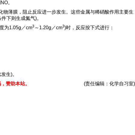
NO。
金属氧化物薄膜，阻止反应进一步发生。这些金属与稀硝酸作用主要生
条件下则生成氮气)。
3
3
为1.05g／cm
～1.20g／cm
)时，反应按下式进行：
发生)。
码，赞助本站。
(责任编辑：化学自习室)