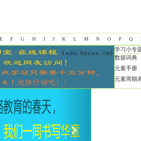
E
F
G
H
I
J
K
L
M
N
O
P
Q
学习小专
数据词典
元素手册
元素周期
Next