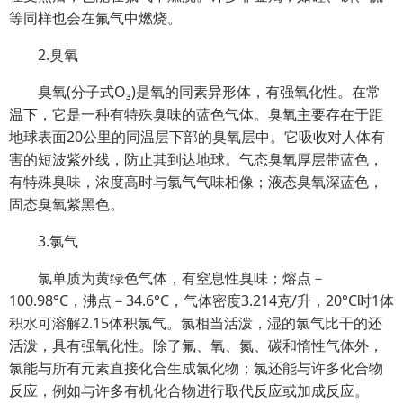
等同样也会在氟气中燃烧。
2.臭氧
臭氧(分子式O₃)是氧的同素异形体，有强氧化性。在常
温下，它是一种有特殊臭味的蓝色气体。臭氧主要存在于距
地球表面20公里的同温层下部的臭氧层中。它吸收对人体有
害的短波紫外线，防止其到达地球。气态臭氧厚层带蓝色，
有特殊臭味，浓度高时与氯气气味相像；液态臭氧深蓝色，
固态臭氧紫黑色。
3.氯气
氯单质为黄绿色气体，有窒息性臭味；熔点－
100.98°C，沸点－34.6°C，气体密度3.214克/升，20°C时1体
积水可溶解2.15体积氯气。氯相当活泼，湿的氯气比干的还
活泼，具有强氧化性。除了氟、氧、氮、碳和惰性气体外，
氯能与所有元素直接化合生成氯化物；氯还能与许多化合物
反应，例如与许多有机化合物进行取代反应或加成反应。