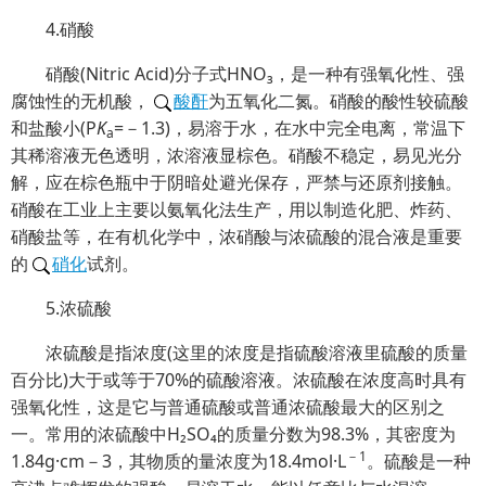
4.硝酸
硝酸(Nitric Acid)分子式HNO₃，是一种有强氧化性、强
腐蚀性的无机酸，
酸酐
为五氧化二氮。硝酸的酸性较硫酸
和盐酸小(P
K
=－1.3)，易溶于水，在水中完全电离，常温下
a
其稀溶液无色透明，浓溶液显棕色。硝酸不稳定，易见光分
解，应在棕色瓶中于阴暗处避光保存，严禁与还原剂接触。
硝酸在工业上主要以氨氧化法生产，用以制造化肥、炸药、
硝酸盐等，在有机化学中，浓硝酸与浓硫酸的混合液是重要
的
硝化
试剂。
5.浓硫酸
浓硫酸是指浓度(这里的浓度是指硫酸溶液里硫酸的质量
百分比)大于或等于70%的硫酸溶液。浓硫酸在浓度高时具有
强氧化性，这是它与普通硫酸或普通浓硫酸最大的区别之
一。常用的浓硫酸中H₂SO₄的质量分数为98.3%，其密度为
－1
1.84g·cm－3，其物质的量浓度为18.4mol·L
。硫酸是一种