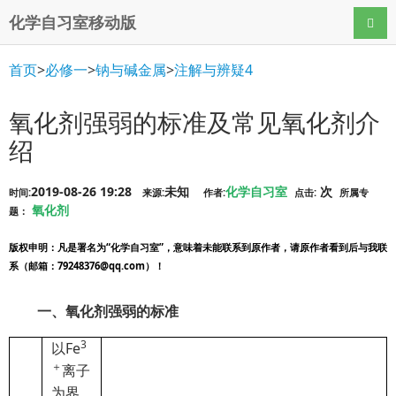
化学自习室移动版
导航
首页
>
必修一
>
钠与碱金属
>
注解与辨疑4
氧化剂强弱的标准及常见氧化剂介
绍
2019-08-26 19:28
未知
化学自习室
次
时间:
来源:
作者:
点击:
所属专
氧化剂
题：
版权申明
：凡是署名为“化学自习室”，意味着未能联系到原作者，请原作者看到后与我联
系（邮箱：79248376@qq.com）！
一、氧化剂强弱的标准
3
以Fe
＋
离子
为界