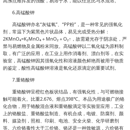
高沸点难挥发的强酸，易溶于水，能以任意比与水混溶。
6.高锰酸钾
高锰酸钾亦名“灰锰氧”、“PP粉”，是一种常见的强氧化
剂，常温下为紫黑色片状晶体，易见光或受热分解：
2KMnO₄=K₂MnO₄＋MnO₂＋O₂↑，故需避光存于阴凉处，严
禁与易燃物及金属粉末同放。高锰酸钾以二氧化锰为原料制
取，有广泛的应用，在工业上用作消毒剂、漂白剂等，在实
验室，高锰酸钾因其强氧化性和溶液颜色鲜艳而被用于物质
的鉴定，酸性高锰酸钾溶液是氧化还原滴定的重要试剂。
7.重铬酸钾
重铬酸钾呈橙红色板状结晶，有强氧化性，与可燃物接
触可能着火。比重2.676。熔点398℃。本品为用途极广的铬
化合物，用于铬酸混合液和重铬酸滴定等实验室应用，工业
上的铬酸盐、重铬酸盐制造、有机合成，电镀、防腐剂、颜
料、媒染剂，照相、印刷、电池、安全火柴、化学研磨剂
等。六价铬毒性大于三价铬。铬还是一种致敏源，六价铬有