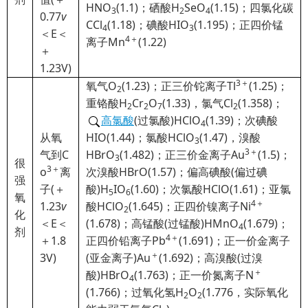
HNO
(1.1)；硒酸H
SeO
(1.15)；四氯化碳
3
2
4
0.77
v
CCl
(1.18)；碘酸HIO
(1.195)；正四价锰
4
3
＜E＜
4＋
离子Mn
(1.22)
＋
1.23V)
3＋
氧气O
(1.23)；正三价铊离子Tl
(1.25)；
2
重铬酸H
Cr
O
(1.33)，氯气Cl
(1.358)；
2
2
7
2
高氯酸
(过氯酸)HClO
(1.39)；次碘酸
4
从氧
HIO(1.44)；氯酸HClO
(1.47)，溴酸
3
3＋
气到C
HBrO
(1.482)；正三价金离子Au
(1.5)；
3
很
3＋
o
离
次溴酸HBrO(1.57)；偏高碘酸(偏过碘
强
子(＋
酸)H
IO
(1.60)；次氯酸HClO(1.61)；亚氯
5
6
氧
4＋
1.23
v
酸HClO
(1.645)；正四价镍离子Ni
2
化
＜E＜
(1.678)；高锰酸(过锰酸)HMnO
(1.679)；
4
剂
4＋
＋1.8
正四价铅离子Pb
(1.691)；正一价金离子
＋
3V)
(亚金离子)Au
(1.692)；高溴酸(过溴
＋
酸)HBrO
(1.763)；正一价氮离子N
4
(1.766)；过氧化氢H
O
(1.776，实际氧化
2
2