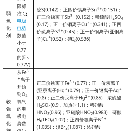
限标
4＋
硫S(0.142)；正四价锡离子Sn
(0.151)；
弱
准
3＋
正三价锑离子Sb
(0.152)；稀硫酸H
SO
2
4
氧
电极
2＋
(0.17)；正二价铜离子Cu
(0.341)；正四
化
电势
4＋
价硫离子S
(0.45)；正一价铜离子(亚铜离
剂
数值
+
子)Cu
(0.52)；碘I
(0.536)
2
小于
0.77
的(E＜
0.77V)
3
从Fe
＋
离子
3＋
正三价铁离子Fe
(0.77)；正一价汞离子
开始
＋
＋
(亚汞离子)Hg
(0.79)；正一价银离子Ag
到O
2
2＋
(0.8)；正二价汞离子Hg
(0.85)；浓硫酸
较
氧气
H
SO
(0.9，加热时1.1)；稀硝酸
2
4
强
的电
HNO
(0.96)；亚硝酸HNO
(0.983)；碲酸
3
2
氧
极电
4＋
H
TEO
(1.02)；正四价氮离子N
6
6
化
势数
(1.035)；溴Br
(1.087)；浓硝酸
2
剂
值(＋