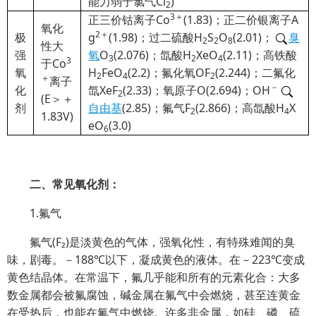
能力弱于氯气Cl
)
2
3＋
正三价钴离子Co
(1.83)；正二价银离子A
氧化
2＋
极
g
(1.98)；过二硫酸H
S
O
(2.01)；
臭
2
2
8
性大
强
氧
O
(2.076)；氙酸H
XeO
(2.11)；高铁酸
3
2
4
3
于Co
氧
H
FeO
(2.2)；氟化氧OF
(2.244)；二氟化
2
4
2
＋
离子
－
化
氙XeF
(2.33)；氧原子O(2.694)；OH
2
(E＞＋
剂
自由基
(2.85)；氟气F
(2.866)；高氙酸H
X
2
4
1.83V)
eO
(3.0)
6
二、常见氧化剂：
1.氟气
氟气(F₂)是淡黄色的气体，强氧化性，有特殊难闻的臭
味，剧毒。－188℃以下，凝成黄色的液体。在－223℃变成
黄色结晶体。在常温下，氟几乎能和所有的元素化合：大多
数金属都会被氟腐蚀，碱金属在氟气中会燃烧，甚至连黄金
在受热后，也能在氟气中燃烧。许多非金属，如硅、磷、硫