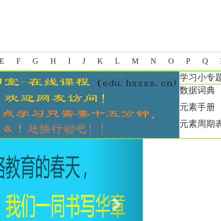
E
F
G
H
I
J
K
L
M
N
O
P
Q
学习小专
数据词典
元素手册
元素周期
Next