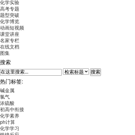
化学实验
高考专题
题型突破
化学博览
动画短视频
课堂讲座
名家专栏
在线文档
图集
搜索
搜索
热门标签:
碱金属
氯气
浓硫酸
初高中衔接
化学素养
ph计算
化学学习
银镜反应