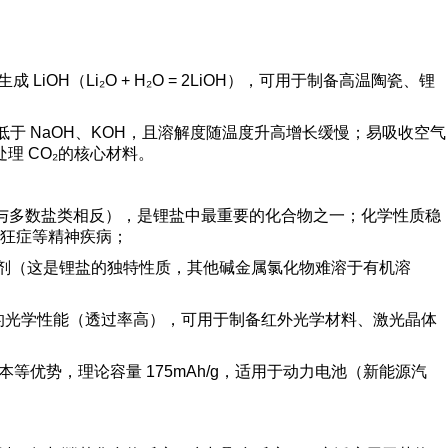
OH（Li₂O + H₂O = 2LiOH），可用于制备高温陶瓷、锂
水）远低于 NaOH、KOH，且溶解度随温度升高增长缓慢；易吸收空气
理 CO₂的核心材料。
有降低（与多数盐类相反），是锂盐中最重要的化合物之一；化学性质稳
狂症等精神疾病；
酮等有机溶剂（这是锂盐的独特性质，其他碱金属氯化物难溶于有机溶
具有优良的光学性能（透过率高），可用于制备红外光学材料、激光晶体
等优势，理论容量 175mAh/g，适用于动力电池（新能源汽