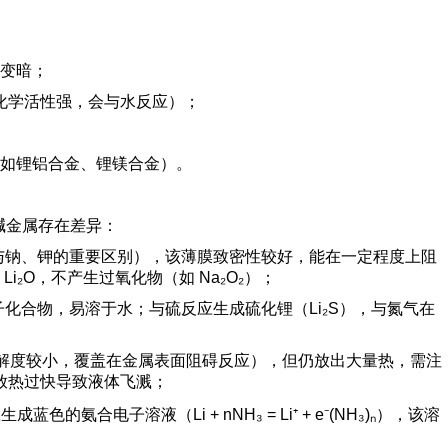
略变暗；
（但因化学活性强，会与水反应）；
如锂铝合金、锂镁合金）。
碱金属存在差异：
与钠、钾的重要区别），该薄膜致密性较好，能在一定程度上阻
O，不产生过氧化物（如 Na₂O₂）；
均为离子化合物，易溶于水；与硫反应生成硫化锂（Li₂S），与氮气在
LiOH 溶解度较小，覆盖在金属表面阻碍反应），但仍放出大量热，需注
因放热过快导致液体飞溅；
电子溶液（Li + nNH₃ = Li⁺ + e⁻(NH₃)ₙ），该溶