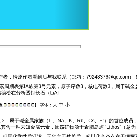
，请原作者看到后与我联系（邮箱：79248376@qq.com）
周期表第ⅠA族第3号元素，原子序数3，核电荷数3，属于碱金属家
德松在分析透锂长石（LiAl
大
中
小
色
】
字体：
数 3，属于碱金属家族（Li、Na、K、Rb、Cs、Fr）的首位成
一种未知金属元素，因该矿物源于希腊岛屿 “Lithos”（意为 “石头
等元素，但因化学性质活泼，无独立天然单质，多以化合态存在于