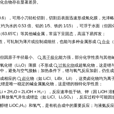
化合物存在显著差异。
 0.6），可用小刀轻松切割，切割后表面迅速形成氧化膜，光泽
（约为水的 0.53 倍、铝的 1/5、铁的 1/15），可浮于水面
）、钾（63.65℃）等其他碱金属，常温下呈固态，高温下易挥发；
展性，可轧制为薄片或拉制成细丝，也能与多种金属形成
合金
（
但因原子半径最小、
离子极化
能力强，部分化学性质与其他
化锂（Li₂O）薄膜（不形成
过氧化物
或超氧化物，这是锂
避免与空气接触；加热条件下，锂与氧气反应加剧，仍生成 Li₂
成相应的
卤化
物（如 LiCl、LiBr、LiI），这类卤化物
氮化锂是唯一稳定的碱金属氮化物，这是锂的独特化学性质；
 + 2H₂O = 2LiOH + H₂↑），反应速率低于钠、钾（因 
释放氢气并生成锂盐（如 LiCl、Li₂SO₄），反应过程中可能
iOC₂H₅）和氢气，是有机合成中的重要反应；与液氨反应生成蓝色的氨合