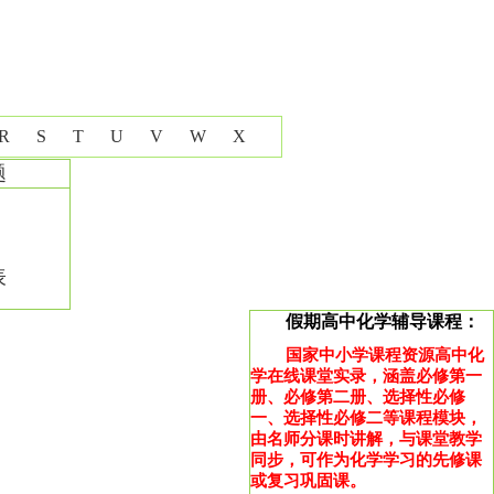
R
S
T
U
V
W
X
题
表
假期高中化学辅导课程：
国家中小学课程资源高中化
学在线课堂实录，涵盖必修第一
册、必修第二册、选择性必修
一、选择性必修二等课程模块，
由名师分课时讲解，与课堂教学
同步，可作为化学学习的先修课
或复习巩固课。