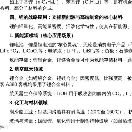
如正丁基锂（n-C₄H₉Li）、苯基锂（C₆H₅Li）等
香料、高分子材料的合成。
四、锂的战略应用：支撑新能源与高端制造的核心材料
锂的轻量化、高能量密度、活泼化学特性，使其在新能源、
1. 新能源领域（核心应用场景）
锂电池：锂是锂电池的“核心灵魂”，无论是消费电子产品
LiFePO₄、LiCoO₂等；电解液：LiPF₆、LiBF₄等
氢能存储：锂铝合金、锂镁合金等可作为氢能存储材料，通
2. 航空航天领域
锂合金（如锂铝合金、锂镁合金）因密度低、比强度高，被用
客 A380 客机均采用了锂合金材料；
航天器生命保障系统：LiOH 用于吸收密闭舱内的 CO₂
3. 化工与材料领域
润滑脂工业：锂基润滑脂具有耐高温（-20℃至 160℃
玻璃与陶瓷：碳酸锂、氧化锂用于制备特种玻璃（如耐热玻
性；