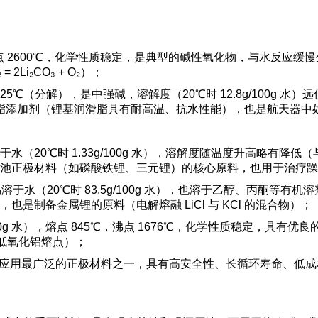
2600℃，化学性质稳定，是典型的碱性氧化物，与水反应缓慢生成 Li
Li₂CO₃ + O₂）；
25℃（分解），是中强碱，溶解度（20℃时 12.8g/100g 
润滑脂添加剂（锂基润滑脂具有耐高温、抗水性能），也是航天器中处
难溶于水（20℃时 1.33g/100g 水），溶解度随温度升高略
池正极材料（如磷酸铁锂、三元锂）的核心原料，也用于治疗躁
℃，易溶于水（20℃时 83.5g/100g 水），也溶于乙醇、丙
制备金属锂的原料（电解熔融 LiCl 与 KCl 的混合物）；
/100g 水），熔点 845℃，沸点 1676℃，化学性质稳定，
降低氧化铝熔点）；
域应用最广泛的正极材料之一，具有高安全性、长循环寿命、低成本