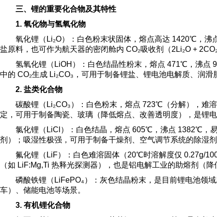
三、锂的重要化合物及其特性
1. 氧化物与氢氧化物
氧化锂（Li₂O）：白色粉末状固体，熔点高达 1420℃，沸点 
盐原料，也可作为航天器的密闭舱内 CO₂吸收剂（2Li₂O + 2CO₂ = 2
氢氧化锂（LiOH）：白色结晶性粉末，熔点 471℃，沸点 9
中的 CO₂生成 Li₂CO₃，可用于制备锂盐、锂电池电解质、
2. 盐类化合物
碳酸锂（Li₂CO₃）：白色粉末，熔点 723℃（分解），
定，可用于制备陶瓷、玻璃（降低熔点、改善透明度），是锂电
氯化锂（LiCl）：白色结晶，熔点 605℃，沸点 1382
剂）；吸湿性极强，可用于制备干燥剂、空气调节系统的除湿剂，也是
氟化锂（LiF）：白色难溶固体（20℃时溶解度仅 0.27g
（如 LiF:Mg,Ti 热释光探测器），也是铝电解工业的助熔剂（
磷酸铁锂（LiFePO₄）：灰色结晶粉末，是目前锂电池领
车）、储能电池等场景。
3. 有机锂化合物