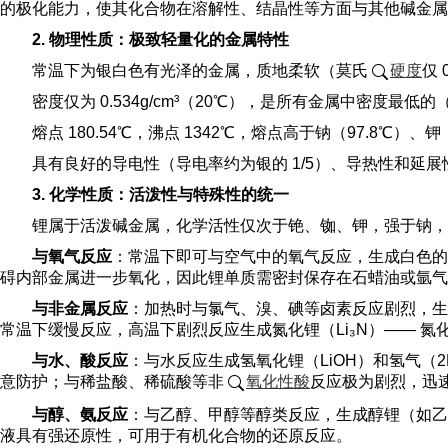
的极化能力，使其化合物在溶解性、结晶性等方面与其他碱金属
2. 物理性质：极致轻量化的金属特性
常温下为银白色有光泽的金属，质地柔软（莫氏
硬度
仅
密度仅为 0.534g/cm³（20℃），是所有金属中密度最低的
熔点 180.54℃，沸点 1342℃，熔点高于钠（97.8℃
具有良好的导电性（导电率约为银的 1/5）、导热性和延
3. 化学性质：活泼性与特殊性的统一
锂属于活泼碱金属，化学活性仅次于铯、铷、钾，强于钠，
与氧气反应
：常温下即可与空气中的氧气反应，生成白色的氧
碍内部金属进一步氧化，因此锂单质需密封保存在石蜡油或氩气中，
与非金属反应
：加热时与氯气、溴、碘等卤素反应剧烈，生
常温下缓慢反应，高温下剧烈反应生成氮化锂（Li₃N）—— 
与水、酸反应
：与水反应生成氢氧化锂（LiOH）和氢气（2Li
意防护；与稀盐酸、稀硫酸等非
氧化性酸
反应极为剧烈，迅速
与醇、氨反应
：与乙醇、甲醇等醇类反应，生成醇锂（如乙醇锂 L
液具有强还原性，可用于有机化合物的还原反应。