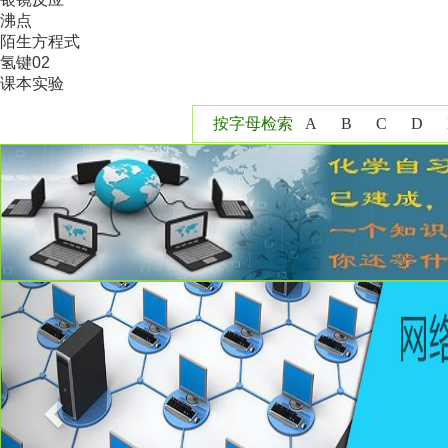
沸点
陌生方程式
氢键02
课本实验
按字母检索
A
B
C
D
Y
Z
Previous