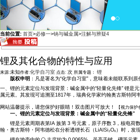
当前位置:
首页
>
必修一
>
钠与碱金属
>
注解与辨疑4
<
锂及其化合物的特性与应用
未知
化学自习室
次
锂
来源:
作者:
点击:
所属专题：
版权申明
：凡是署名为“化学自习室”，意味着未能联系到原作者
一、锂的元素定位与发现背景：碱金属中的“轻量化先锋” 锂是元素
属元素。其发现可追溯至1817年，瑞典化学家约翰奥古斯特阿韦
网站温馨提示，请您保护好眼睛！双击图片可放大！
【视力保护
一、锂的元素定位与发现背景：碱金属中的“轻量化先锋”
锂是元素周期表第ⅠA 族第 3 号元素，原子序数 3，核电荷
翰・奥古斯特・阿韦德松在分析透锂长石（LiAlSi₂O₆）时，发现其含
锂在地壳中的
丰度
约为 0.0065%，虽高于铍、硼