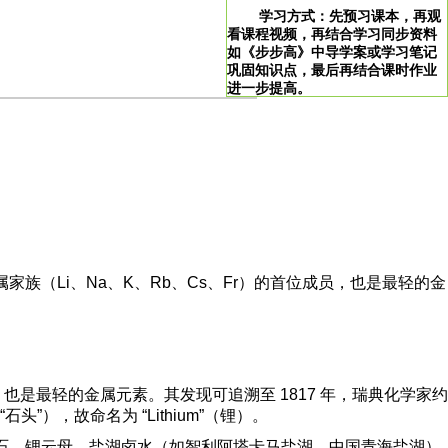
学习方式：先预习课本，再观
看课程视频，再结合学习同步资料
如《步步高》中导学案或学习笔记
巩固知识点，最后再结合课时作业
进一步提高。
>
学习说明：点击图片即可直达。
！
族（Li、Na、K、Rb、Cs、Fr）的首位成员，也是最轻的金
员，也是最轻的金属元素。其发现可追溯至 1817 年，瑞典化学家约
”），故命名为 “Lithium”（锂）。
锂辉石、锂云母、盐湖卤水（如智利阿塔卡马盐湖、中国青海盐湖）