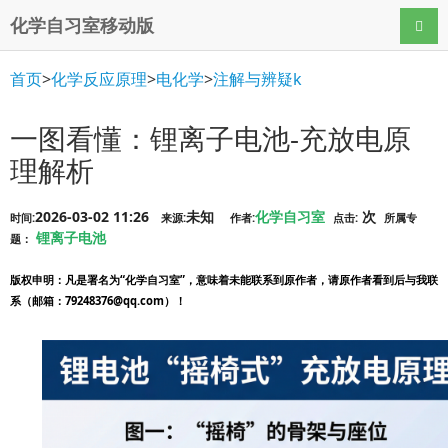
化学自习室移动版
导航
首页
>
化学反应原理
>
电化学
>
注解与辨疑k
一图看懂：锂离子电池-充放电原
理解析
2026-03-02 11:26
未知
化学自习室
次
时间:
来源:
作者:
点击:
所属专
锂离子电池
题：
版权申明
：凡是署名为“化学自习室”，意味着未能联系到原作者，请原作者看到后与我联
系（邮箱：79248376@qq.com）！