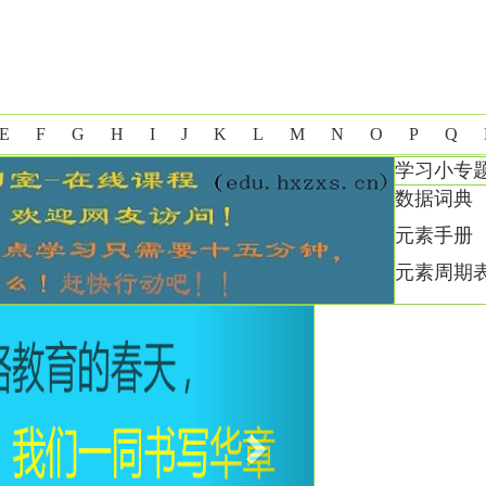
E
F
G
H
I
J
K
L
M
N
O
P
Q
学习小专
数据词典
元素手册
元素周期
Next