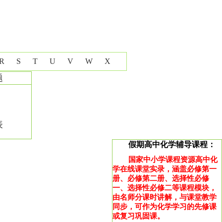
R
S
T
U
V
W
X
题
表
假期高中化学辅导课程：
国家中小学课程资源高中化
学在线课堂实录，涵盖必修第一
册、必修第二册、选择性必修
一、选择性必修二等课程模块，
由名师分课时讲解，与课堂教学
同步，可作为化学学习的先修课
或复习巩固课。