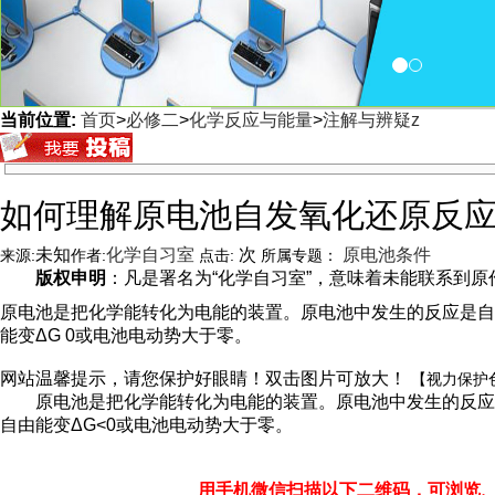
当前位置:
首页
>
必修二
>
化学反应与能量
>
注解与辨疑z
<
如何理解原电池自发氧化还原反
未知
化学自习室
次
原电池条件
来源:
作者:
点击:
所属专题：
版权申明
：凡是署名为“化学自习室”，意味着未能联系到原作者
原电池是把化学能转化为电能的装置。原电池中发生的反应是自
能变ΔG 0或电池电动势大于零。
网站温馨提示，请您保护好眼睛！双击图片可放大！
【视力保护
原电池是把化学能转化为电能的装置。原电池中发生的反应
自由能变ΔG<0或电池电动势大于零。
用手机微信扫描以下二维码，可浏览