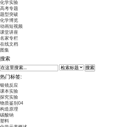
化学实验
高考专题
题型突破
化学博览
动画短视频
课堂讲座
名家专栏
在线文档
图集
搜索
搜索
热门标签:
银镜反应
课本实验
探究实验
物质鉴别04
构造原理
碳酸钠
塑料
化学元素概述