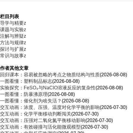
(2196952836
栏目列表
导学与精要z
课题与实验z
注解与辨疑z
方法与规律z
探讨与扩展z
常识与故事z
作者其他文章
回归课本：容易被忽略的考点之物质结构与性质
(2026-08-08)
一图看懂：塑料制品标志
(2026-08-08)
实验探究：FeSO₄与NaClO溶液反应的复杂性
(2026-08-08)
一图看懂：防暴沸原理
(2026-08-08)
一图看懂：催化剂为啥失活？
(2026-08-08)
交互动画：浓度、压强、温度对化学平衡的影响
(2026-07-30)
交互动画：化学平衡移动判断闯关
(2026-07-30)
交互动画：压强对二氧化氮平衡移动影响
(2026-07-30)
交互动画：有效碰撞与活化能微观模型
(2026-07-30)