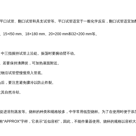
平口试管、翻口试管和具支试管等。平口试管适宜于一般化学反应，翻口试管适宜加
、
15×l50 mm
、
18×180 mm
、
20×200 mm
和
32×200 mm
等。
、中三指握持试管上沿处。振荡时要腕动臂不动。
。若要保持沸腾状，可加热液面附近。
状物沿试管壁慢慢滑入管底。
热后，要注意避免骤冷以防止炸裂。
让其自然冷却。
促进溶剂蒸发等。烧杯的种类和规格较多，中学常用低型烧杯。为了在使用时便于添
有
“APPROX”
字样，它表示
“
近似容积
”
，因此，不能作量器使用。烧杯的规格以容积大