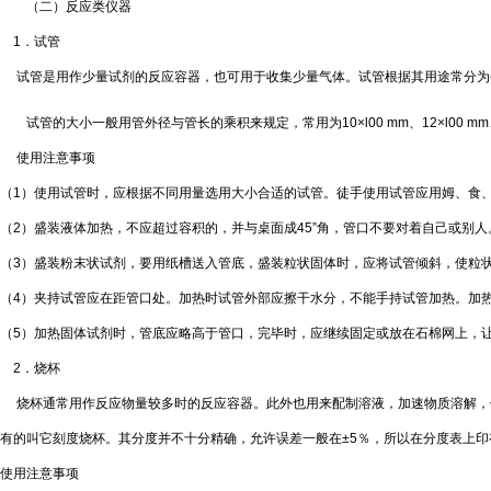
（二）反应类仪器
1
．试管
试管是用作少量试剂的反应容器，也可用于收集少量气体。试管根据其用途常分为
试管的大小一般用管外径与管长的乘积来规定，常用为
10×l00 mm
、
12×l00 mm
使用注意事项
（
1
）使用试管时，应根据不同用量选用大小合适的试管。徒手使用试管应用姆、食
（
2
）盛装液体加热，不应超过容积的
，并与桌面成
45”
角，管口不要对着自己或别人
（
3
）盛装粉末状试剂，要用纸槽送入管底，盛装粒状固体时，应将试管倾斜，使粒
（
4
）夹持试管应在距管口
处。加热时试管外部应擦干水分，不能手持试管加热。加
（
5
）加热固体试剂时，管底应略高于管口，完毕时，应继续固定或放在石棉网上，
2
．烧杯
烧杯通常用作反应物量较多时的反应容器。此外也用来配制溶液，加速物质溶解，
有的叫它刻度烧杯。其分度并不十分精确，允许误差一般在
±5
％，所以在分度表上印
使用注意事项