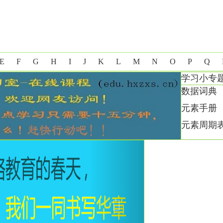
E
F
G
H
I
J
K
L
M
N
O
P
Q
学习小专
数据词典
元素手册
元素周期
Next