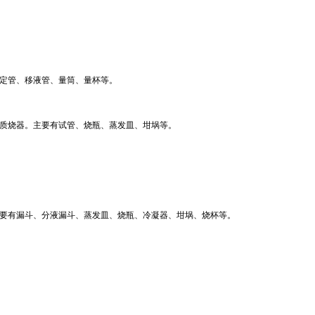
定管、移液管、量筒、量杯等。
质烧器。主要有试管、烧瓶、蒸发皿、坩埚等。
要有漏斗、分液漏斗、蒸发皿、烧瓶、冷凝器、坩埚、烧杯等。