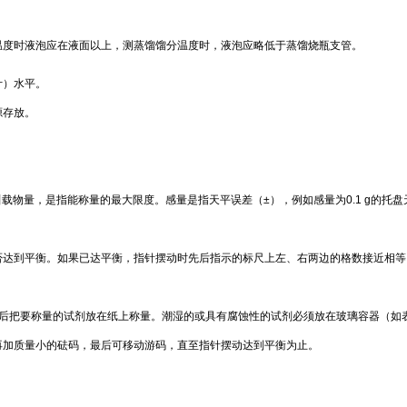
温度时液泡应在液面以上，测蒸馏馏分温度时，液泡应略低于蒸馏烧瓶支管。
计）水平。
源存放。
叫载物量，是指能称量的最大限度。感量是指天平误差（
±
），例如感量为
0.1 g
的托盘
否达到平衡。如果已达平衡，指针摆动时先后指示的标尺上左、右两边的格数接近相等
后把要称量的试剂放在纸上称量。潮湿的或具有腐蚀性的试剂必须放在玻璃容器（如
再加质量小的砝码，最后可移动游码，直至指针摆动达到平衡为止。