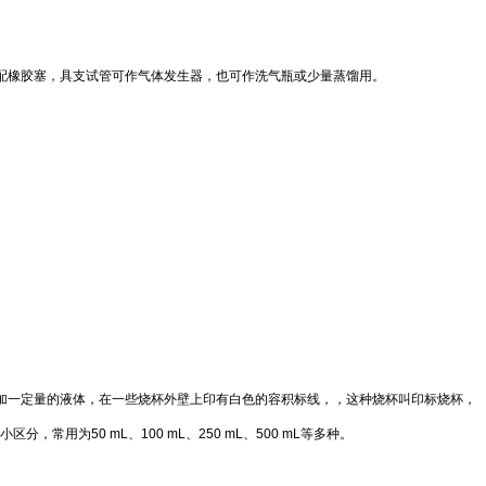
配橡胶塞，具支试管可作气体发生器，也可作洗气瓶或少量蒸馏用。
加一定量的液体，在一些烧杯外壁上印有白色的容积标线，，这种烧杯叫印标烧杯，
小区分，常用为
50 mL
、
100 mL
、
250 mL
、
500 mL
等多种。