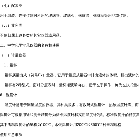
（七）配套类
用于组装、连接仪器时所用的玻璃管、玻璃阀、橡胶管、橡胶塞等用品或仪器。
（八）其它类
不便归属上述各类的其它仪器或用品。
二、中学化学常见仪器的名称和使用
（一）计量仪器
1
．量杯
量杯属量出式（符号
Ex
）量器，它用于量度从量器中排出液体的体积。排出液体
量杯有
2
种型式。面对分度表时，量杯倾液嘴向右，便于左手操作，称为左执式量
6
．温度计
温度计是用于测量温度的仪器。其种类很多，有数码式温度计，热敏温度计痔。而
温度计可根据用途和测量精度分为标准温度计和实用温度计
2
类。标准温度汁的精度
其中酒精温度计的量程为
100
℃
，水银温度计用
200
℃
和
360
℃
2
种量程规格。
使用注意事项