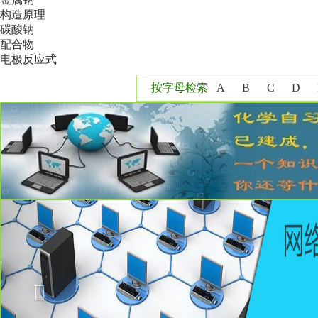
构造原理
碳酸钠
配合物
电极反应式
按字母检索
A
B
C
D
Y
Z
Previous