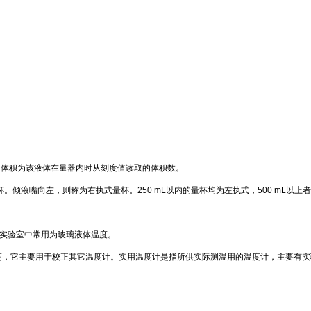
的体积为该液体在量器内时从刻度值读取的体积数。
杯。倾液嘴向左，则称为右执式量杯。
250 mL
以内的量杯均为左执式，
500 mL
以上者
实验室中常用为玻璃液体温度。
高，它主要用于校正其它温度计。实用温度计是指所供实际测温用的温度计，主要有实