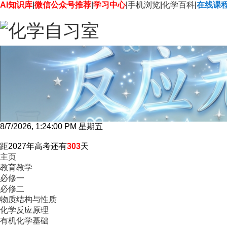
AI知识库
|
微信公众号推荐
|
学习中心
|
手机浏览
|
化学百科
|
在线课
8/7/2026, 1:24:01 PM 星期五
距2027年高考还有
303
天
主页
教育教学
必修一
必修二
物质结构与性质
化学反应原理
有机化学基础