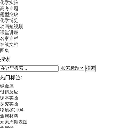
化学实验
高考专题
题型突破
化学博览
动画短视频
课堂讲座
名家专栏
在线文档
图集
搜索
搜索
热门标签:
碱金属
银镜反应
课本实验
探究实验
物质鉴别04
金属材料
元素周期表图
金属钠