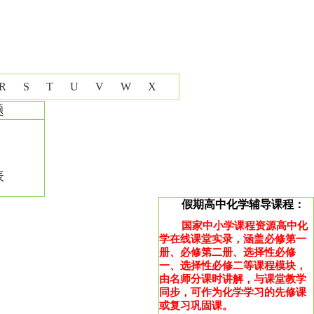
R
S
T
U
V
W
X
题
表
假期高中化学辅导课程：
国家中小学课程资源高中化
学在线课堂实录，涵盖必修第一
册、必修第二册、选择性必修
一、选择性必修二等课程模块，
由名师分课时讲解，与课堂教学
同步，可作为化学学习的先修课
或复习巩固课。