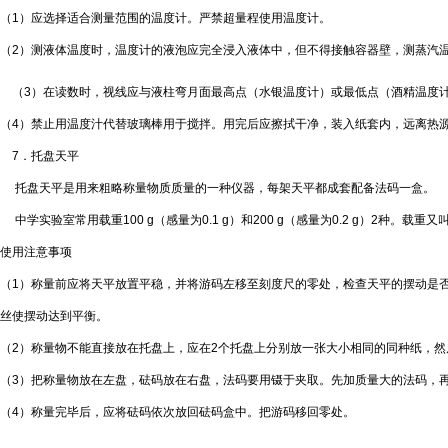
（
1
）应选择适合测量范围的温度计。严禁超量程使用温度计。
（
2
）测液体温度时，温度计的液泡应完全浸入液体中，但不得接触容器壁，测蒸汽
（
3
）在读数时，视线应与液柱弯月面最高点（水银温度计）或最低点（酒精温度
（
4
）禁止用温度汁代替玻璃棒用于搅拌。用完后应擦拭干净，装入纸套内，远离热
7
．托盘天平
托盘天平是用来粗略称量物质质量的一种仪器，每架天平都成套配备法码一盒。
中学实验室常用载重
100 g
（感量为
0.1 g
）和
200 g
（感量为
0.2 g
）
2
种。载重又
使用注意事项
（
1
）称量前应将天平放置平稳，并将游码左移至刻度尺的零处，检查天平的摆动是
丝使摆动达到平衡。
（
2
）称量物不能直接放在托盘上，应在
2
个托盘上分别放一张大小相同的同种纸，然
（
3
）把称量物放在左盘，砝码放在右盘，法码要用镊于夹取。先加质量大的法码，
（
4
）称量完毕后，应将砝码依次放回砝码盒中。把游码移回零处。