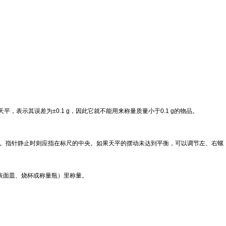
天平，表示其误差为
±0.1 g
，因此它就不能用来称量质量小于
0.1 g
的物品。
。指针静止时则应指在标尺的中央。如果天平的摆动未达到平衡，可以调节左、右螺
表面皿、烧杯或称量瓶）里称量。