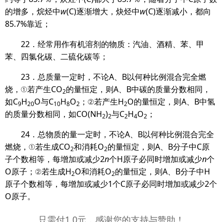
的增多，烷烃
中
w
(C)
逐渐增大，炔烃中
w
(C)
逐渐减小，都向
85
.
7
%
靠近；
22
．经常用作有机溶剂的物质：汽油、酒精、苯、甲
苯、四氯化碳、二硫化碳等；
23
．总质量一定时，不论
A
、
B
以何种比例混合完全燃
烧，
①
若产生
CO
的量恒定，则
A
、
B
中碳的质量分数相同，
2
如
C
H
O
与
C
H
O
；
②
若产生
H
O
的量恒定，则
A
、
B
中氢
9
20
10
8
2
2
的质量分数相同，如
CO(NH
)
与
C
H
O
；
2
2
2
4
2
24
．总物质的量一定时，不论
A
、
B
以何种比例混合完全
燃烧，
①
若生成
CO
和消耗
O
的量恒定，则
A
、
B
分子中
C
原
2
2
子个数相等，每增加或减少
2
n
个
H
原子必同时增加或减少
n
个
O
原子；
②
若生成
H
O
和消耗
O
的量恒定，则
A
、
B
分子中
H
2
2
原子个数相等，每增加或减少
1
个
C
原子必同时增加或减少
2
个
O
原子。
只需付1.0元，感谢您的支持与赞助！