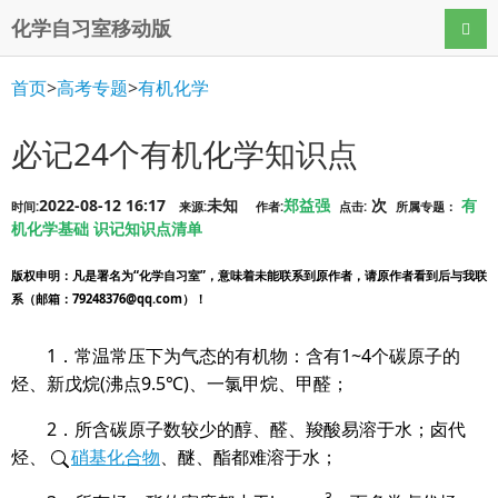
化学自习室移动版
导航
首页
>
高考专题
>
有机化学
必记24个有机化学知识点
2022-08-12 16:17
未知
郑益强
次
有
时间:
来源:
作者:
点击:
所属专题：
机化学基础
识记知识点清单
版权申明
：凡是署名为“化学自习室”，意味着未能联系到原作者，请原作者看到后与我联
系（邮箱：79248376@qq.com）！
1
．常温常压下为气态的有机物：含有
1~4
个碳原子的
烃、新戊烷
(
沸点
9.5
℃
)
、一氯甲烷、甲醛；
2
．所含碳原子数较少的醇、醛、羧酸易溶于水；卤代
烃、
硝基化合物
、醚、酯都难溶于水；
-3