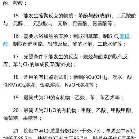
酚、羧酸；
15
．能发生缩聚反应的物质：苯酚与醛
(
或酮
)
、二元羧酸
与二元醇、二元羧酸与二元胺、羟基酸、氨基酸等；
16
．需要水浴加热的实验：制取硝基苯、制取
苯磺
酸
、制取酚醛树脂、银镜反应、酯的水解、二糖水解等；
17
．光照条件下能发生的反应：烷烃与卤素的取代反
应、苯与
Cl
的加成反应
(
紫外光
)
；
2
18
．常用的有机鉴别试剂：新制的
Cu(OH)
、溴水、酸
2
性
KMnO
溶液、银氨溶液、
NaOH
溶液等；
4
19
．最简式为
CH
的有机物：乙炔、苯、苯乙烯等；
20
．最简式为
CH
O
的有机物：甲醛、乙酸、甲酸甲酯、
2
葡萄糖、果糖等；
21
．烷烃中
w
(C)(
质量分数
)
都小于
85
.
7
％，单烯烃中
w
(C)
约等于
85
.
7
％，炔烃中
(C)
都大于
85
.
7
％，随着分子中
C
原子数