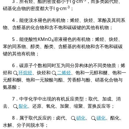
3
．所有烃、酯的密度都小于
l g·cm
，而多类卤代烃、
-3
硝基化合物的密度都大于
l g·cm
；
4
．能使溴水褪色的有机物：烯烃、炔烃、苯酚及其同系
物、含醛基的化合物和含不饱和碳碳键的其他有机物；
5
．能使酸性
KMnO
溶液褪色的有机物：烯烃、炔烃、
4
苯的同系物、醇类、酚类、含醛基的有机物和含不饱和碳碳
键的其他有机物；
6
．碳原子个数相同时互为同分异构体的不同类物质：烯
烃和
环烷烃
、炔烃和
二烯烃
、饱和一元醇和醚、饱和一
元醛和酮、饱和一元羧酸与酯、芳香醇与酚、硝基化合物与
氨基酸；
7
．中学化学中出现的有机反应类型：取代、加成、消
去、
裂化
、还原、氧化、加聚、缩聚、置换反应等；
8
．属于取代反应的：卤代、
硝化
、
磺化
、酯化、
水解、分子间脱水等；