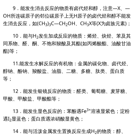
9
．能发生消去反应的物质有卤代烃和醇，注意—
X
、—
OH
所连碳原子的邻位碳原子上无
H
原子的卤代烃和醇不能发
生消去反应，
如
(CH
)
C
—
CH
OH
、
C
H
X
等
(X
为卤族元素
)
；
3
3
2
3
10
．能与
H
发生加成反应的物质：烯烃、炔烃、苯及其
2
同系物、醛、酮、不饱和羧酸及其酯
(
如丙烯酸酯、油酸甘油
酯
)
等；
11.
能发生水解反应的有机物：金属的碳化物、卤代烃、
醇钠、酚钠、羧酸盐、油脂、二糖、多糖、肽类、蛋白质
等；
12
．能发生银镜反应的物质：醛类、葡萄糖、麦芽糖、
甲酸、甲酸盐、甲酸酯等；
3+
13
．能发生显色反应的：苯酚遇
Fe
溶液显紫色；淀粉
遇
I
显蓝色；蛋白质遇浓硝酸显黄色；
2
14
．能与活泼金属发生置换反应生成
H
的物质：醇、
2