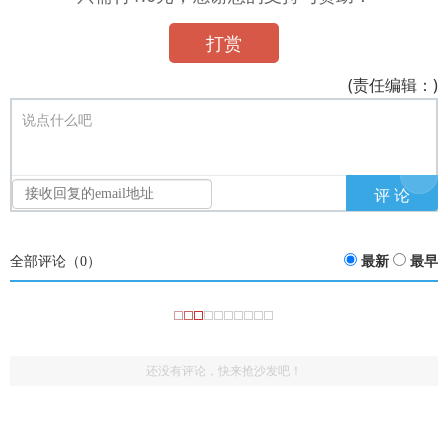
打赏
(责任编辑：)
说点什么吧
全部评论（
0
）
最新
最早
还没有评论，快来抢沙发吧！
(3313159443)
评论
href="/plus/view.php?aid=9990">必记24个有机化学知
：谢谢啦哈哈哈
识
(3011184837)
评论
href="/plus/view.php?aid=9990">必记24个有机化学知