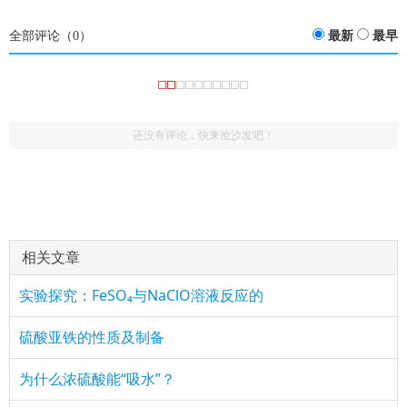
全部评论（
0
）
最新
最早
还没有评论，快来抢沙发吧！
相关文章
实验探究：FeSO₄与NaClO溶液反应的
硫酸亚铁的性质及制备
为什么浓硫酸能“吸水”？