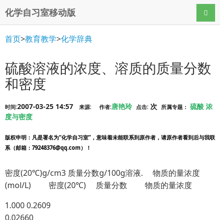
化学自习室移动版
导航
首页
>
教育教学
>
化学辞典
硫酸溶液的浓度、溶质的质量分数
和密度
2007-03-25 14:57
唐艳玲
次
硫酸
浓
时间:
来源:
作者:
点击:
所属专题：
度与密度
版权申明
：凡是署名为“化学自习室”，意味着未能联系到原作者，请原作者看到后与我联
系（邮箱：79248376@qq.com）！
密度(20℃)g/cm3 质量分数g/100g溶液. 物质的量浓度
(mol/L) 密度(20℃) 质量分数 物质的量浓度
1.000 0.2609
0.02660