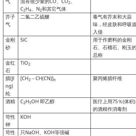
气
混有很少量的CO、CO
、
2
C
H
、N
和其它气体
2
4
2
芥子
二氯二乙硫醚
毒气有芥末和大蒜
气
味，经皮肤和呼吸
入侵
金刚
SiC
用于作磨料的金刚
砂
石、石榴石、刚玉
总称
金红
TiO
2
石
腈
(Jī
[CH
－CH(CN)]
聚丙烯腈纤维
2
n
ng)
纶
酒精
C
H
OH
即乙醇
医疗上用75％(体积)
2
5
的酒精作消毒剂
苛性
KOH
钾
苛性
只NaOH、KOH等强碱