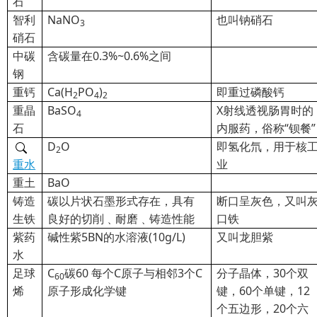
石
智利
NaNO
也叫钠硝石
3
硝石
中碳
含碳量在0.3%~0.6%之间
钢
重钙
Ca(H
PO
)
即重过磷酸钙
2
4
2
重晶
BaSO
X
射线透视肠胃时的
4
石
内服药，俗称“钡餐”
D
O
即氢化
氘，用于核
2
重水
业
重土
BaO
铸造
碳以片状石墨形式存在，具有
断口呈灰色，又叫
生铁
良好的切削﹑耐磨﹑铸造性能
口铁
紫药
碱性紫5BN的水溶液(10g/L)
又叫龙胆紫
水
足球
C
碳60 每个C原子与相邻3个C
分子晶体，30个双
60
烯
原子形成化学键
键，60个单键，12
个五边形，20个六