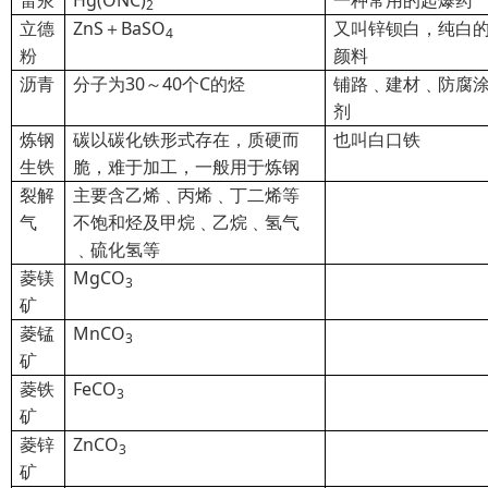
雷汞
Hg(ONC)
一种常用的起爆药
2
立德
ZnS＋BaSO
又叫锌钡白，纯白
4
粉
颜料
沥青
分子为30～40个C的烃
铺路﹑建材﹑防腐
剂
炼钢
碳以碳化铁形式存在，质硬而
也叫白口铁
生铁
脆，难于加工，一般用于炼钢
裂解
主要含乙烯﹑丙烯﹑丁二烯等
气
不饱和烃及甲烷﹑乙烷﹑氢气
﹑硫化氢等
菱镁
MgCO
3
矿
菱锰
MnCO
3
矿
菱铁
FeCO
3
矿
菱锌
ZnCO
3
矿