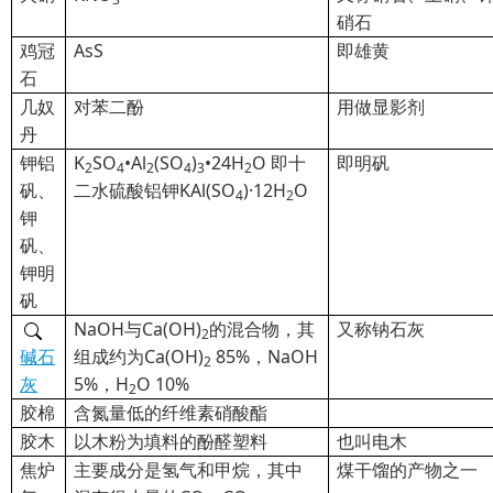
硝石
鸡冠
AsS
即雄黄
石
几奴
对苯二酚
用做显影剂
丹
钾铝
K
SO
•Al
(SO
)
•24H
O
即十
即明矾
2
4
2
4
3
2
矾、
二水硫酸铝钾
KAl
(SO
)·12H
O
4
2
钾
矾、
钾明
矾
NaOH
与Ca(OH)
的混合物，其
又称钠石灰
2
碱石
组成约为Ca(OH)
85%，NaOH
2
灰
5%，H
O 10%
2
胶棉
含氮量低的纤维素硝酸酯
胶木
以木粉为填料的酚醛塑料
也叫电木
焦炉
主要成分是氢气和甲烷，其中
煤干馏的产物之一