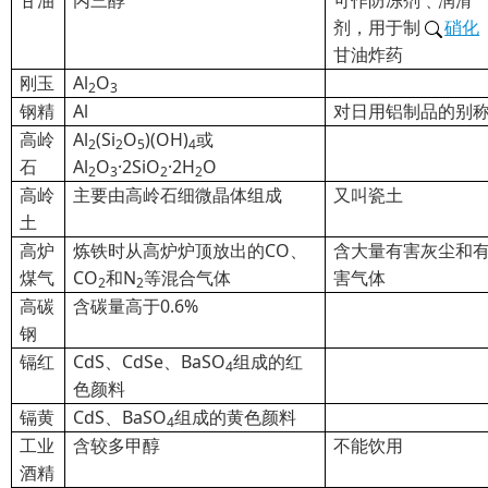
甘油
丙三醇
可作防冻剂﹑润滑
剂，用于制
硝化
甘油炸药
刚玉
Al
O
2
3
钢精
Al
对日用铝制品的别
高岭
Al
(Si
O
)(OH)
或
2
2
5
4
石
Al
O
·2SiO
·2H
O
2
3
2
2
高岭
主要由高岭石细微晶体组成
又叫瓷土
土
高炉
炼铁时从高炉炉顶放出的CO、
含大量有害灰尘和
煤气
CO
和N
等混合气体
害气体
2
2
高碳
含碳量高于0.6%
钢
镉红
CdS
、CdSe、BaSO
组成的红
4
色颜料
镉黄
CdS
、BaSO
组成的黄色颜料
4
工业
含较多甲醇
不能饮用
酒精