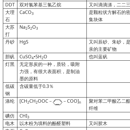
DDT
双对氯苯基三氯乙烷
又叫滴滴涕，二二
大理
CaCO
是颗粒状方解石的
3
石
集块体
大苏
Na
S
O
2
2
3
打
丹砂
HgS
又叫辰砂、朱砂，
汞的主要矿物
胆矾
CuSO
•5H
O
也叫蓝矾
4
2
灯黑
无定形炭的一种，质轻，吸附
力强，有很大表面积，是制油
墨的原料
低碳
含碳量低于0.3％
钢
涤纶
[CH
CH
OOC－
－COO]
聚对苯二甲酸乙二
2
2
n
纤维
碘仿
CHI
3
电木
以木粉为填料的酚醛塑料
又叫胶木