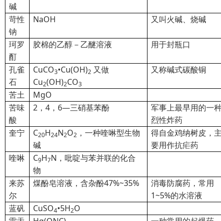
碱
苛性
NaOH
又叫火碱、烧碱
钠
珂
罗
胶棉的乙醇－乙醚溶液
用于封瓶口
酊
孔雀
CuCO
•Cu(OH)
又做
又称碱式碳酸铜
3
2
石
Cu
(OH)
CO
2
2
3
苦土
MgO
苦味
2
，4，6—三硝基苯酚
军事上最早用的一
酸
烈性炸药
奎宁
C
H
N
O
，一种喹啉型生物
得自金鸡纳树皮，
20
24
2
2
碱
要用作抗疟药
喹啉
C
H
N
，吡啶与苯并联的化合
9
7
物
来苏
煤酚皂溶液，含杂酚47%~35%
消毒防腐药，常用
尔
1~5%的水溶液
蓝矾
CuSO
•5H
O
4
2