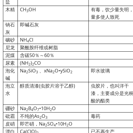
盐
木精
CH
OH
有毒，饮少量失明
3
量多使人致死
钠石
即碱石灰
灰
硇砂
NH
Cl
4
尼龙
聚酰胺纤维或树脂
泥煤
含碳50％～60％
尿素
(NH
)
CO
2
2
泡化
Na
SiO
、xNa
O•ySiO
即水玻璃
2
3
2
2
碱
泡立
醇质清漆
(虫胶片溶于乙醇)
虫胶片，也叫洋干
水
漆，主要成分是光
酸的酯类
硼砂
Na
B
O
•10H
O
2
4
7
2
砒霜
不纯的As
O
毒药
2
3
皮硝
即芒硝，Na
SO
•10H
O
2
4
2
漂白
Ca(ClO)
已不再生产
2