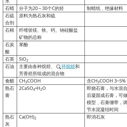
水
石蜡
分子为20～30个C的烃
制蜡纸﹑绝缘材料
石硫
原料为熟石灰和硫
合剂
石棉
纤维状镁、铁、钙、钠硅酸盐
矿物的总称
石炭
苯酚
酸
石英
SiO
2
石油
主要由各种烷烃、
环烷烃
和
芳香烃所组成的混合物
食醋
CH
COOH
含CH
COOH 3~5%
3
3
熟石
2CaSO
•H
O
即烧石膏，与水混
4
2
膏
后凝固成石膏，可
模型﹑石膏绷带，
节水泥凝结时间
熟石
Ca(OH)
即消石灰
2
灰