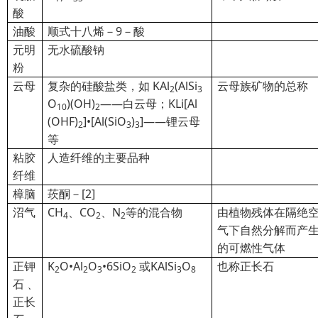
酸
油酸
顺式十八烯－9－酸
元明
无水硫酸钠
粉
云母
复杂的硅酸盐类，如 KAl
(AlSi
云母族矿物的总称
2
3
O
)(OH)
——白云母；KLi[Al
10
2
(OHF)
]•[Al(SiO
)
]——锂云母
2
3
3
等
粘胶
人造纤维的主要品种
纤维
樟脑
莰
酮－[2]
沼气
CH
、CO
、N
等的混合物
由植物残体在隔绝
4
2
2
气下自然分解而产
的可燃性气体
正钾
K
O•Al
O
•6SiO
或KAlSi
O
也称正长石
2
2
3
2
3
8
石
﹑
正长