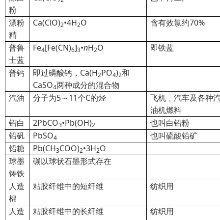
粉
漂粉
Ca(ClO)
•4H
O
含有效氯约70%
2
2
精
普鲁
Fe
[Fe(CN)
]
•
n
H
O
即铁蓝
4
6
3
2
士蓝
普钙
即过磷酸钙，Ca(H
PO
)
和
2
4
2
CaSO
两种成分的混合物
4
汽油
分子为5～11个C的烃
飞机﹑汽车及各种
油机燃料
铅白
2PbCO
•Pb(OH)
也叫白铅粉
3
2
铅矾
PbSO
也叫硫酸铅矿
4
铅糖
Pb
(CH
COO)
•3H
O
3
2
2
球墨
碳以球状石墨形式存在
铸铁
人造
粘胶纤维中的短纤维
纺织用
棉
人造
粘胶纤维中的长纤维
纺织用