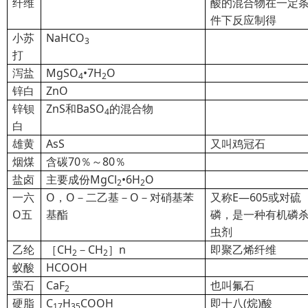
纤维
酸的混合物在一定
件下反应制得
小苏
NaHCO
3
打
泻盐
MgSO
•7H
O
4
2
锌白
ZnO
锌钡
ZnS
和BaSO
的混合物
4
白
雄黄
AsS
又叫鸡冠石
烟煤
含碳70％～80％
盐卤
主要成份MgCl
•6H
O
2
2
一六
O
，O－二乙基－O－对硝基苯
又称E—605或对硫
O五
基酯
磷，是一种有机磷
虫剂
乙纶
［CH
－CH
］n
即聚乙烯纤维
2
2
蚁酸
HCOOH
萤石
CaF
也叫氟石
2
硬脂
C
H
COOH
即十八(烷)酸
17
35