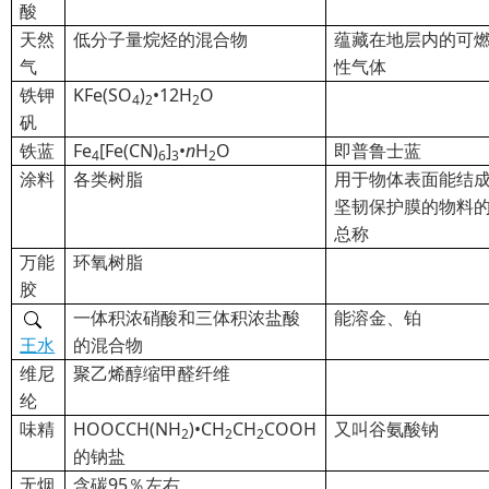
酸
天然
低分子量烷烃的混合物
蕴藏在地层内的可
气
性气体
铁钾
KFe
(SO
)
•12H
O
4
2
2
矾
铁蓝
Fe
[Fe(CN)
]
•
n
H
O
即普鲁士蓝
4
6
3
2
涂料
各类树脂
用于物体表面能结
坚韧保护膜的物料
总称
万能
环氧树脂
胶
一
体积浓硝酸和三体积浓盐酸
能溶金、铂
王水
的混合物
维尼
聚乙烯醇缩甲醛纤维
纶
味精
HOOCCH(NH
)•CH
CH
COOH
又叫谷氨酸钠
2
2
2
的钠盐
无烟
含碳95％左右