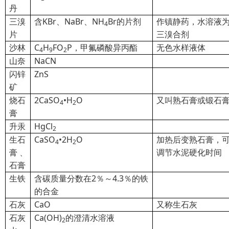
丹
三溴
含KBr、NaBr、NH
Br的片剂
作镇静药，水溶液
4
片
三溴合剂
沙林
C
H
FO
P
，甲氟磷酸异丙酯
无色水样液体
4
9
2
山奈
NaCN
闪锌
ZnS
矿
烧石
2CaSO
•H
O
又叫熟石膏或锻石
4
2
膏
升汞
HgCl
2
生石
CaSO
•2H
O
加热后变熟石膏，
4
2
膏﹑
调节水泥硬化时间
石膏
生铁
含碳质量分数在2％～4.3％的铁
的合金
石灰
CaO
又称生石灰
石灰
Ca(OH)
的澄清水溶液
2