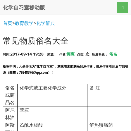
化学自习室移动版
导航
首页
>
教育教学
>
化学辞典
常见物质俗名大全
2017-09-14 19:28
黄惠
次
俗名
时间:
来源:
作者:
点击:
所属专题：
版权申明
：凡是署名为“化学自习室”，意味着未能联系到原作者，请原作者看到后与我联
系（邮箱：79248376@qq.com）！
俗名
化学式或主要化学成分
备 注
或商
品名
阿尼
苯胺
林油
阿斯
乙酰水杨酸
解热镇痛药