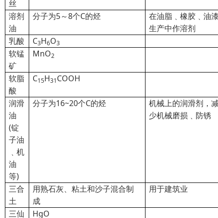
丝
溶剂
分子为5～8个C的烃
在油脂﹑橡胶﹑油
油
生产中作溶剂
乳酸
C
H
O
3
6
3
软锰
MnO
2
矿
软脂
C
H
COOH
15
31
酸
润滑
分子为16~20个C的烃
机械上的润滑剂，
油
少机械磨损﹑防锈
(锭
子油
﹑机
油
等)
三合
用熟石灰、粘土和沙子混合制
用于建筑业
土
成
三仙
HgO