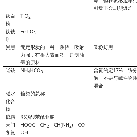
爆，但在敏感起爆
引爆下会剧烈爆炸
钛白
TiO
2
粉
钛铁
FeTiO
3
矿
炭黑
无定形炭的一种，质轻，吸附
又称灯黑
力强，有很大表面积，是制油
墨的原料
碳铵
NH
HCO
含氮约定17%，防
4
3
解，不要与碱性物
混合
碳水
糖类的总称
化合
物
糖精
邻
磺酸苯酰亚胺
天门
HOOC
－CH
－CH(NH
)－CO
2
2
冬氨
OH