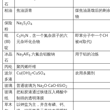
石
柏油
焦油沥青
煤焦油蒸馏后的剩
物
保险
Na
S
O
2
2
4
粉
吡
C
H
N，
含一个氮杂原子的六
即苯分子中一个CH
5
5
(B
ǐ)
元杂环化合物
被
n
(取代)
啶
冰晶
Na
AlF
六氟合铝
酸钠
用于铝的冶炼
3
6
石
丙纶
聚丙烯纤维
波尔
Cu(OH)
•CuSO
农用杀菌剂
2
4
多液
玻璃
普通玻璃为 Na
O·CaO·6SiO
2
2
玻璃
把粘胶液通过狭缝压入稀酸中
纸
制得的透明薄膜
草木
以钾盐为主，并含有磷、钙、