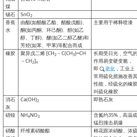
煤
锡石
SnO
2
香蕉
由酯(如醋酸乙酯、醋酸戊酯)、
主要用于稀释喷漆
水
酮(如丙酮、环己酮)、醇(如乙
醇、丁醇)、醚(如乙二醇乙醚)和
芳烃(如苯、甲苯)等配合而成
橡胶
聚异戊二烯 [CH
－C(CH
)=CH
长期受日光﹑空气
2
3
－CH
]
作用易变硬变脆，
2
n
即
老化
，工业上
常用硫化措施改善
性能，经硫化的橡
叫硫化橡胶
消石
Ca(OH)
即熟石灰
2
灰
硝铵
NH
NO
含氮约35%，高温
4
3
猛烈撞击易爆
硝酸
纤维素硝酸酯
棉花跟浓硝酸、浓