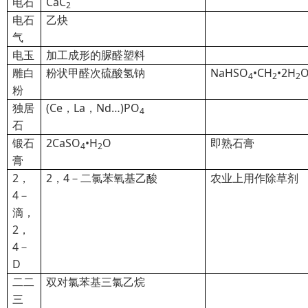
电石
CaC
2
电石
乙炔
气
电玉
加工成形的脲醛塑料
雕白
粉状甲醛次硫酸氢钠
NaHSO
•CH
•2H
4
2
2
粉
独居
(Ce，La，Nd…)PO
4
石
锻
石
2CaSO
•H
O
即熟石膏
4
2
膏
2
，
2
，4－二氯苯氧基乙酸
农业上用作除草剂
4－
滴，
2，
4－
D
二二
双对氯苯基三氯乙烷
三