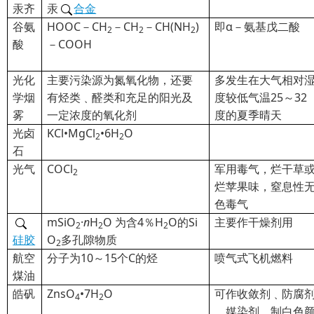
汞齐
汞
合金
谷氨
HOOC
－CH
－CH
－CH(NH
)
即α－氨基戊二酸
2
2
2
酸
－COOH
光化
主要污染源为氮氧化物，还要
多发生在大气相对
学烟
有烃类﹑醛类和充足的阳光及
度较低气温25～32
雾
一定浓度的氧化剂
度的夏季晴天
光卤
KCl•MgCl
•6H
O
2
2
石
光气
COCl
军用毒气，烂干草
2
烂苹果味，窒息性
色毒气
mSiO
·
n
H
O
为含4％H
O的Si
主要作干燥剂用
2
2
2
硅胶
O
多孔隙物质
2
航空
分子为10～15个C的烃
喷气式飞机燃料
煤油
皓
矾
ZnsO
•7H
O
可作收敛剂﹑防腐
4
2
﹑媒染剂，制白色