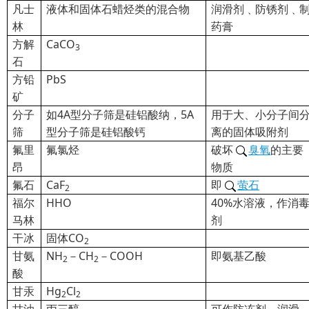
凡士
液体和固体石蜡烃类的混合物
润滑剂﹑防锈剂﹑
林
药膏
方解
CaCO
3
石
方铅
PbS
矿
分子
如4A型分子筛是硅铝酸纳，5A
用于大、小分子间
筛
型分子筛是硅铝酸钙
离的固体吸附剂
氟里
氟氯烃
破坏
臭氧
的主要
昂
物质
氟石
CaF
即
萤石
2
福尔
HHO
40%
水溶液，作消
马林
剂
干冰
固体CO
2
甘氨
NH
－CH
－COOH
即氨基乙酸
2
2
酸
甘汞
Hg
Cl
2
2