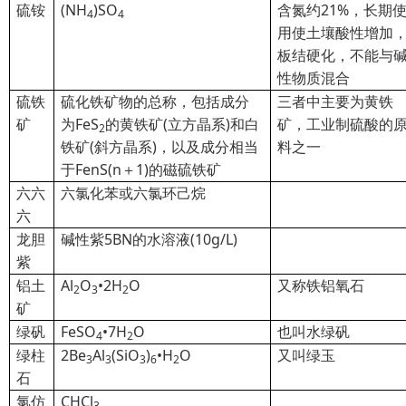
硫铵
(NH
)SO
含氮约21%，长期
4
4
用使土壤酸性增加
板结硬化，不能与
性物质混合
硫铁
硫化铁矿物的总称，包括成分
三者中主要为黄铁
矿
为FeS
的黄铁矿(立方晶系)和白
矿，工业制硫酸的
2
铁矿(斜方晶系)，以及成分相当
料之一
于FenS(n＋1)的磁硫铁矿
六六
六氯化苯或六氯环己烷
六
龙胆
碱性紫5BN的水溶液(10g/L)
紫
铝土
Al
O
•2H
O
又称铁铝氧石
2
3
2
矿
绿矾
FeSO
•7H
O
也叫水绿矾
4
2
绿柱
2Be
Al
(SiO
)
•H
O
又叫绿玉
3
3
3
6
2
石
氯仿
CHCl
3