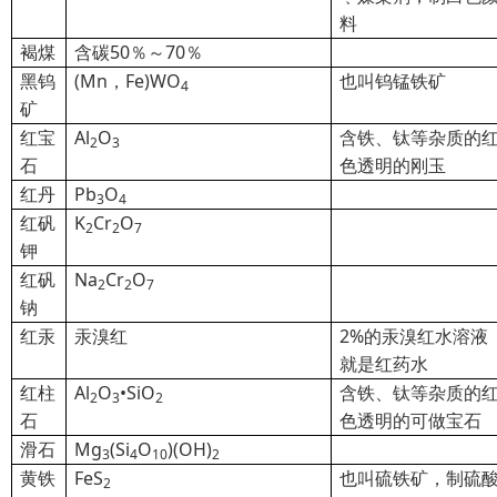
料
褐煤
含碳50％～70％
黑钨
(Mn，Fe)WO
也叫钨锰铁矿
4
矿
红宝
Al
O
含铁、钛等杂质的
2
3
石
色透明的刚玉
红丹
Pb
O
3
4
红矾
K
Cr
O
2
2
7
钾
红矾
Na
Cr
O
2
2
7
钠
红汞
汞溴红
2%
的汞溴红水溶液
就是红药水
红柱
Al
O
•SiO
含铁、钛等杂质的
2
3
2
石
色透明的可做宝石
滑石
Mg
(Si
O
)(OH)
3
4
10
2
黄铁
FeS
也叫硫铁矿，制硫
2