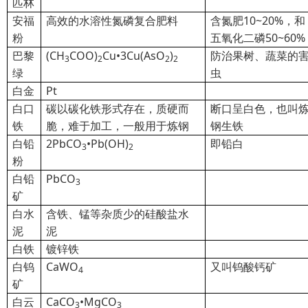
匹林
安福
高效的水溶性氮磷复合肥料
含氮肥10~20%，和
粉
五氧化二磷50~60%
巴黎
(CH
COO)
Cu•3Cu(AsO
)
防治果树、蔬菜的
3
2
2
2
绿
虫
白金
Pt
白口
碳以碳化铁形式存在，质硬而
断口呈白色，也叫
铁
脆，难于加工，一般用于炼钢
钢生铁
白铅
2PbCO
•Pb(OH)
即铅白
3
2
粉
白铅
PbCO
3
矿
白水
含铁、锰等杂质少的硅酸盐水
泥
泥
白铁
镀锌铁
白钨
CaWO
又叫钨酸钙矿
4
矿
白云
CaCO
•MgCO
3
3