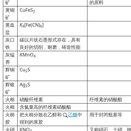
矿
的原料
黄铜
CuFeS
2
矿
黄血
K
[Fe(CN)
]
4
6
盐
灰口
碳以片状石墨形式存在，具有
铁
良好的切削﹑耐磨﹑铸造性能
灰锰
KMnO
4
养
辉铜
Cu
S
2
矿
辉银
Ag
S
2
矿
火棉
硝酸纤维素
纤维素的硝酸酯
火棉
含氮量高的纤维素硝酸酯
火棉
把火棉分散在乙醇和
乙醚
中
用于封闭瓶塞等
胶
得到的浆胶
火硝
KNO
又称硝石、土硝、
3