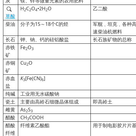
灰
镁、锌等微量元素的农用肥料
H
C
O
•2H
O
乙二酸
2
2
4
2
草酸
柴油
分子为15～18个C的烃
军舰﹑坦克﹑各种
速柴油机燃料
长石
钾、钠、钙的硅铝酸盐
长石族矿物的总称
赤铁
Fe
O
2
3
矿
赤铜
Cu
O
2
矿
赤血
K
[Fe(CN)
]
3
6
盐
纯碱
工业用无水碳酸钠
瓷土
主要由高岭石细微晶体组成
即高岭土
雌黄
As
S
2
3
醋酸
CH
COOH
3
醋酸
纤维素乙酸酯
用于制电影胶片片
纤维