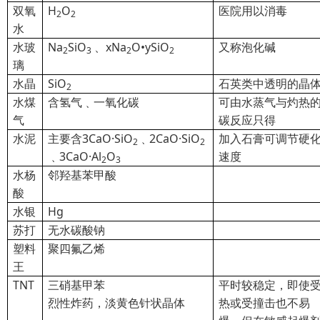
双氧
H
O
医院用以消毒
2
2
水
水玻
Na
SiO
、xNa
O•ySiO
又称泡化碱
2
3
2
2
璃
水晶
SiO
石英类中透明的晶
2
水煤
含氢气﹑一氧化碳
可由水蒸气与灼热
气
碳反应只得
水泥
主要含3CaO·SiO
﹑2CaO·SiO
加入石膏可调节硬
2
2
﹑3CaO·Al
O
速度
2
3
水杨
邻
羟基苯甲酸
酸
水银
Hg
苏打
无水碳酸钠
塑料
聚四氟乙烯
王
TNT
三硝基甲苯
平时较稳定，即使
烈性炸药，淡黄色针状晶体
热或受撞击也不易