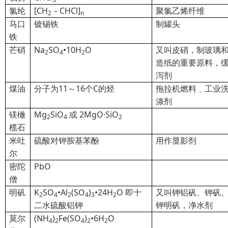
氯纶
[CH
－CHCl]
聚氯乙烯纤维
2
n
马口
镀锡铁
制罐头
铁
芒硝
Na
SO
•10H
O
又叫皮硝，制玻璃
2
4
2
造纸的重要原料，
泻剂
煤油
分子为11～16个C的烃
拖拉机燃料﹑工业
涤剂
镁橄
Mg
SiO
或 2MgO·SiO
2
4
2
榄石
米吐
硫酸对钾胺基苯酚
用作显影剂
尔
密陀
PbO
僧
明矾
K
SO
•Al
(SO
)
•24H
O
即十
又叫钾铝矾、钾矾
2
4
2
4
3
2
二水硫酸铝钾
钾明矾，净水剂
莫尔
(NH
)
Fe(SO
)
•6H
O
4
2
4
2
2