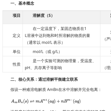
一、基本概念
项目
溶解度（S）
在一定温度下，某固态物质在1
定义
L溶液中达到饱和时所溶解的物质的量
（严
（通常以 mol/L 表示）
单位
mol/L（或 g/L）
是一个实验可测的物理量，受温度、
性质
pH、共存离子等影响
（理
二、核心关系：通过溶解平衡建立联系
假设一种难溶电解质 AmBn在水中溶解并完全电离：