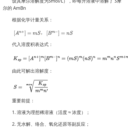
设其摩尔溶解度为
S
mol/L），即每升溶液中溶解了
S
摩
尔的
AmBn
根据化学计量关系：
代入溶度积表达式：
由此可解出溶解度：
重要前提：
1. 溶液为理想稀溶液（活度 ≈ 浓度）；
2. 无水解、络合、氧化还原等副反应；