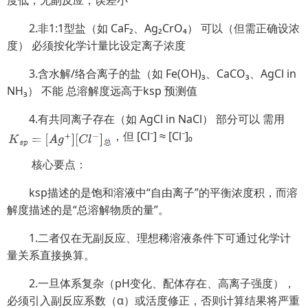
2.非1:1型盐（如 CaF₂、Ag₂CrO₄） 可以（但需正确设浓
度） 必须按化学计量比设定离子浓度
3.含水解/络合离子的盐（如 Fe(OH)₃、CaCO₃、AgCl in
NH₃） 不能 总溶解度远高于ksp 预测值
4.有共同离子存在（如 AgCl in NaCl） 部分可以 需用
，但 [Cl⁻] ≈ [Cl⁻]₀
核心要点：
ksp描述的是饱和溶液中“自由离子”的平衡浓度积，而溶
解度描述的是“总溶解物质的量”。
1.二者仅在无副反应、理想稀溶液条件下可通过化学计
量关系直接换算。
2.一旦体系复杂（pH变化、配体存在、高离子强度），
必须引入副反应系数（α）或活度修正，否则计算结果将严重