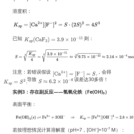
溶度积：
已知
则：
注意：若错误假设
，会得
导致
误差达30多倍！
实例3：存在副反应——氢氧化铁（Fe(OH)₃）
表面平衡：
若按理想情况计算溶解度（pH=7，[OH⁻]=10⁻⁷ M）：