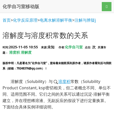
化学自习室移动版
导航
首页
>
化学反应原理
>
电离水解溶解平衡
>
注解与辨疑j
溶解度与溶度积常数的关系
2025-11-05 10:55
未知
化学自习室
次
时间:
来源:
作者:
点击:
所属专
溶度积
溶解度
题：
版权申明
：凡是署名为“化学自习室”，意味着未能联系到原作者，请原作者看到后与我联
系（邮箱：79248376@qq.com）！
溶解度（Solubility）与
溶度积
常数（Solubility
Product Constant, ksp密切相关，但二者概念不同、单位不
同、适用范围不同。它们之间的关系可以通过沉淀-溶解平衡
建立，并在理想稀溶液、无副反应的假设下进行定量换算。
下面结合具体实例详细说明。