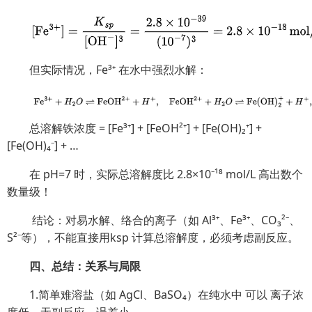
但实际情况，Fe³⁺ 在水中强烈水解：
总溶解铁浓度 = [Fe³⁺] + [FeOH²⁺] + [Fe(OH)₂⁺] +
[Fe(OH)₄⁻] + …
在 pH=7 时，实际总溶解度比 2.8×10⁻¹⁸ mol/L 高出数个
数量级！
结论：对易水解、络合的离子（如 Al³⁺、Fe³⁺、CO₃²⁻、
S²⁻等），不能直接用ksp 计算总溶解度，必须考虑副反应。
四、总结：关系与局限
1.简单难溶盐（如 AgCl、BaSO₄）在纯水中 可以 离子浓
度低，无副反应，误差小