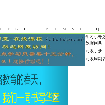
E
F
G
H
I
J
K
L
M
N
O
P
Q
学习小专
数据词典
元素手册
元素周期
Next