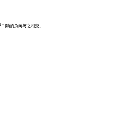
3＋
]轴的负向与之相交。