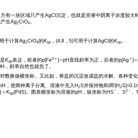
方有一块区域只产生AgCl沉淀，也就是溶液中阴离子浓度较大时
产生Ag
CrO
。
2
4
可用于计算Ag
CrO
的
K
，(4.8，5)可用于计算AgCl的
K
。
2
4
sp
sp
3＋
＋
是
K
表达，前者的p[Fe
]∽pH直线斜率为正，后者的p[Ag
]∽
sp
pOH，斜率自然也就负了。
对数换做横坐标。又比如，将盐的沉淀改成盐的水解。各种变化
pH，使两种离子分离。溶液中充入H
S并保持饱和(即[H
S]=
2
2
－
2－
S)＞
K
(PdS)。图表横坐标为溶液的pH，纵坐标为HS
、S
、
sp