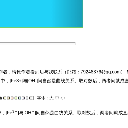
，请原作者看到后与我联系（邮箱：79248376@qq.com）
在直角坐标图中，[Fe3+]与[OH-]间自然是曲线关系。取对数后，
大
中
小
色
】
字体：
3＋
－
，[Fe
]与[OH
]间自然是曲线关系。取对数后，两者间就成直