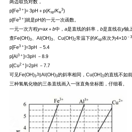
两边取负对数，
3＋
3
p[Fe
]= 3pH＋p(
K
/
K
)
sp
w
3＋
p[Fe
]就是pH的一元一次函数。
一元一次方程
y
=a
x
＋
b
中，
a
是直线的斜率，
b
是直线在
y
轴
－3
查Fe(OH)
、Al(OH)
、Cu(OH)
常温下的
K
依次为4×10
3
3
2
sp
3＋
p[Fe
]=3pH －5.4
3＋
p[Al
]=3pH －8.9
2＋
p[Cu
]=2pH －7.7
可见Fe(OH)
与Al(OH)
的斜率相同，Cu(OH)
的直线不如
3
3
2
三种氢氧化物的三条直线画入一张直角坐标图，仔细看。