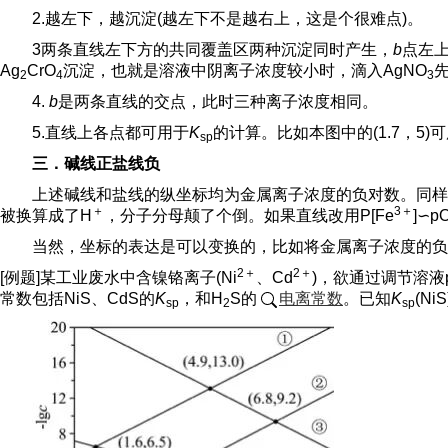
2.越左下，越沉淀(越左下不是越右上，这是个很难点)。
3两条直线左下方的共同覆盖区两种沉淀同时产生，
b
点左上
Ag
CrO
沉淀，也就是溶液中阴离子浓度较小时，滴入AgNO
先
2
4
3
4.
b
是两条直线的交点，此时三种离子浓度相同。
5.直线上各点都可用于
K
的计算。比如本图中的(1.7，5)
sp
三．碱线正盐线负
上述碱线和盐线的纵坐标均为金属离子浓度的负对数。同样
＋
3＋
被换算成了H
，分子分母颠了个倒。如果直线改用P[Fe
]∽
当然，坐标的表达是可以变换的，比如将金属离子浓度的负
2＋
2＋
[例题]某工业废水中含镍铬离子(Ni
、Cd
)，欲通过调节溶液
常数包括NiS、CdS的
K
，和H
S的
电离常数
。已知
K
(Ni
sp
2
sp