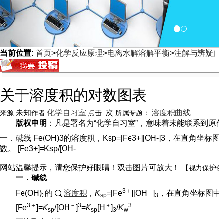
当前位置:
首页
>
化学反应原理
>
电离水解溶解平衡
>
注解与辨疑j
<
关于溶度积的对数图表
未知
化学自习室
次
溶度积曲线
来源:
作者:
点击:
所属专题：
版权申明
：凡是署名为“化学自习室”，意味着未能联系到原作者
一．碱线 Fe(OH)3的溶度积，Ksp=[Fe3+][OH-]3，
数。 [Fe3+]=Ksp/[OH-
网站温馨提示，请您保护好眼睛！双击图片可放大！
【视力保护
一．碱线
3＋
－
Fe(OH)
的
溶度积
，
K
=[Fe
][OH
]
，在直角坐标图中
3
sp
3
3＋
－
3
＋
3
[Fe
]=
K
/[OH
]
=
K
[H
]
/
K
sp
sp
3
w