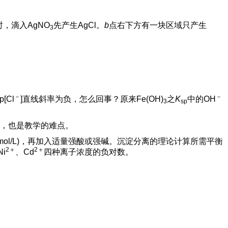
，滴入AgNO
先产生AgCl。
b
点右下方有一块区域只产生
3
－
－
p[Cl
]直线斜率为负，怎么回事？原来Fe(OH)
之
K
中的OH
3
sp
，也是教学的难点。
0.1mol/L)，再加入适量强酸或强碱。沉淀分离的理论计算所需平衡
2＋
2＋
Ni
、Cd
四种离子浓度的负对数。