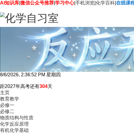
AI知识库
|
微信公众号推荐
|
学习中心
|
手机浏览
|
化学百科
|
在线课
8/6/2026, 2:36:53 PM 星期四
距2027年高考还有
304
天
主页
教育教学
必修一
必修二
物质结构与性质
化学反应原理
有机化学基础