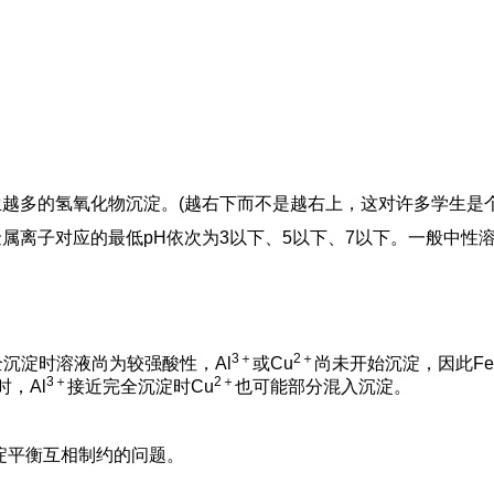
生越多的氢氧化物沉淀。(越右下而不是越右上，这对许多学生是
三种金属离子对应的最低pH依次为3以下、5以下、7以下。一般中性
3＋
2＋
全沉淀时溶液尚为较强酸性，Al
或Cu
尚未开始沉淀，因此Fe
3＋
2＋
)时，Al
接近完全沉淀时Cu
也可能部分混入沉淀。
淀平衡互相制约的问题。