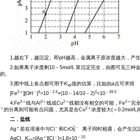
1.越右下，越沉淀。即pH越高，金属离子原浓度越大，产
2.如果离子浓度剩10－5mol/L 算沉淀完全，由图可见
的。
3.图中线上各点都可用于
K
值的估算，比如由
a
点可求得
sp
3＋
－
3
－2.5
3
－38.5
[Fe
][OH
]
=10
×(10－14/10－2)
=10
3＋
3＋
2＋
3＋
4.Fe
线与Al
线或Cu
线都没有相交的可能，Fe
完
＋
2＋
的分离则可能有点问题，尤其是在Cu
浓度较大(＞0.2mol/L
二．盐线
＋
－
2
－
Ag
若在溶液中与Cl
和Cr
O
离子同时相遇，会产生沉
4
＋
－
－10
AgCl
K
=[Ag
][Cl
]=1.8×10
sp