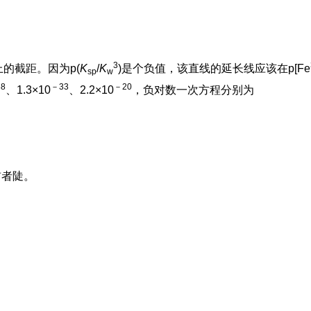
3
上的截距。因为p(
K
/
K
)是个负值，该直线的延长线应该在p[Fe
sp
w
8
－33
－20
、1.3×10
、2.2×10
，负对数一次方程分别为
前者陡。