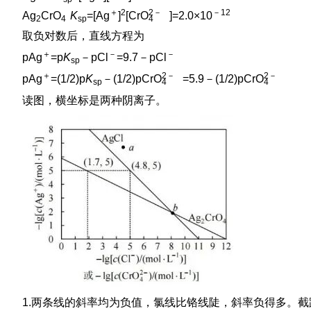
＋
2
2
－
－12
Ag
CrO
K
=[Ag
]
[Cr
O
]=2.0×10
2
4
sp
4
取负对数后，直线方程为
＋
－
－
pAg
=p
K
－pCl
=9.7－pCl
sp
＋
2
－
2
－
pAg
=(1/2)p
K
－(1/2)pCr
O
=5.9－(1/2)pCr
O
sp
4
4
读图，横坐标是两种阴离子。
1.两条线的斜率均为负值，氯线比铬线陡，斜率负得多。