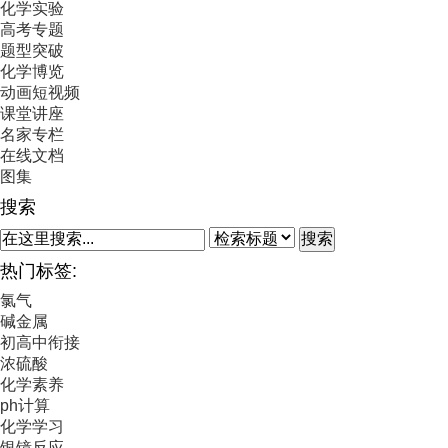
化学实验
高考专题
题型突破
化学博览
动画短视频
课堂讲座
名家专栏
在线文档
图集
搜索
搜索
热门标签:
氯气
碱金属
初高中衔接
浓硫酸
化学素养
ph计算
化学学习
银镜反应