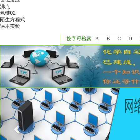
沸点
氢键02
陌生方程式
课本实验
按字母检索
A
B
C
D
Y
Z
Previous