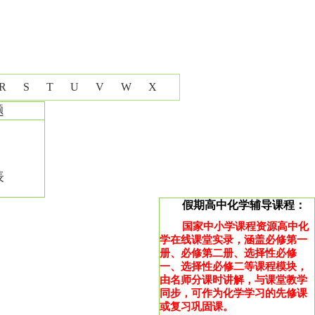
R
S
T
U
V
W
X
题
表
假期高中化学辅导课程：
国家中小学课程资源高中化
学在线课堂实录，涵盖必修第一
册、必修第二册、选择性必修
一、选择性必修二等课程模块，
由名师分课时讲解，与课堂教学
同步，可作为化学学习的先修课
或复习巩固课。