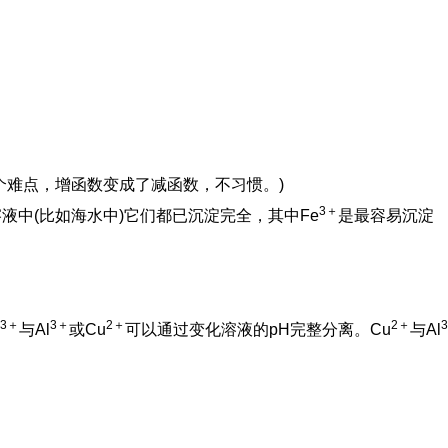
个难点，增函数变成了减函数，不习惯。)
3＋
溶液中(比如海水中)它们都已沉淀完全，其中Fe
是最容易沉淀
3＋
3＋
2＋
2＋
3
与Al
或Cu
可以通过变化溶液的pH完整分离。Cu
与Al