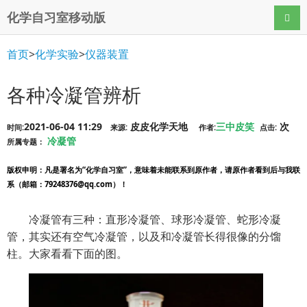
化学自习室移动版
导航
首页
>
化学实验
>
仪器装置
各种冷凝管辨析
2021-06-04 11:29
皮皮化学天地
三中皮笑
次
时间:
来源:
作者:
点击:
冷凝管
所属专题：
版权申明
：凡是署名为“化学自习室”，意味着未能联系到原作者，请原作者看到后与我联
系（邮箱：79248376@qq.com）！
冷凝管有三种：直形冷凝管、球形冷凝管、蛇形冷凝
管，其实还有空气冷凝管，以及和冷凝管长得很像的分馏
柱。大家看看下面的图。