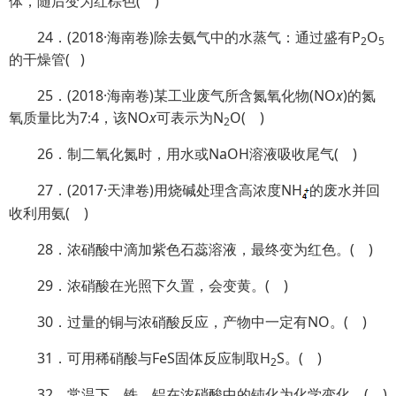
体，随后变为红棕色( )
24．(2018·海南卷)除去氨气中的水蒸气：通过盛有P
O
2
5
的干燥管( )
25．(2018·海南卷)某工业废气所含氮氧化物(NO
x
)的氮
氧质量比为7∶4，该NO
x
可表示为N
O( )
2
26．制二氧化氮时，用水或NaOH溶液吸收尾气( )
27．(2017·天津卷)用烧碱处理含高浓度NH
的废水并回
收利用氨( )
28．浓硝酸中滴加紫色石蕊溶液，最终变为红色。( )
29．浓硝酸在光照下久置，会变黄。( )
30．过量的铜与浓硝酸反应，产物中一定有NO。( )
31．可用稀硝酸与FeS固体反应制取H
S。( )
2
32．常温下，铁、铝在浓硝酸中的钝化为化学变化。( )