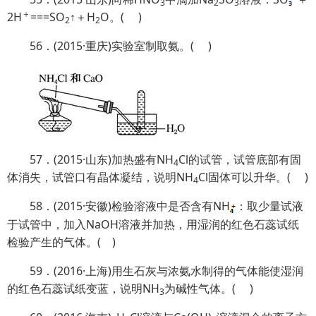
3
2
3
＋
2H
===SO
↑＋H
O。( )
2
2
56．(2015·重庆)实验室制取氨。( )
57．(2015·山东)加热盛有NH
Cl的试管，试管底部有固
4
体消失，试管口有晶体凝结，说明NH
Cl固体可以升华。( )
4
58．(2015·安徽)检验溶液中是否含有NH
：取少量试液
于试管中，加入NaOH溶液并加热，用湿润的红色石蕊试纸
检验产生的气体。( )
59．(2016·上海)用生石灰与浓氨水制得的气体能使湿润
的红色石蕊试纸变蓝，说明NH
为碱性气体。( )
3