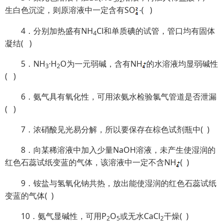
生白色沉淀，则原溶液中一定含有SO
( )
4．分别加热盛有NH
Cl和单质碘的试管，管口均有固体
4
凝结( )
5．NH
·H
O为一元弱碱，含有NH
的水溶液均显弱碱性
3
2
( )
6．氨气具有氧化性，可用浓氨水检验氯气管道是否泄漏
( )
7．浓硝酸见光易分解，所以要保存在棕色试剂瓶中( )
8．向某稀溶液中加入少量NaOH溶液，未产生使湿润的
红色石蕊试纸变蓝的气体，该溶液中一定不含NH
( )
9．铵盐与氢氧化钠共热，放出能使湿润的红色石蕊试纸
变蓝的气体( )
10．氨气显碱性，可用P
O
或无水CaCl
干燥( )
2
5
2