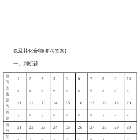
氮及其化合物(参考答案)
一、判断题
题
1
2
3
4
5
6
7
8
9
10
号
答
×
×
×
√
×
×
√
×
√
×
案
题
11
12
13
14
15
16
17
18
19
20
号
答
√
×
√
×
×
×
×
√
×
×
案
题
21
22
23
24
25
26
27
28
29
30
号
答
√
×
√
×
√
×
√
×
√
√