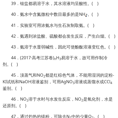
39．铵盐都易溶于水，其水溶液均呈酸性。( )
40．氨水中含氮微粒中数目最多的是NH
。( )
41．实验室可用浓氨水与生石灰制取氨。( )
42．氨遇到浓盐酸、硫酸都会发生反应，产生白烟。( )
43．氨溶于水显弱碱性，因此可使酚酞溶液变红色。( )
44．(2017·高考江苏卷)
H
易溶于水，故可用作制冷
n
3
剂。( )
45．溴蒸气和NO
都是红棕色气体，不能用湿润的淀粉-
2
KI试纸和NaOH溶液鉴别，可用AgNO
溶液或蒸馏水或CCl
3
4
鉴别。( )
46．NO
溶于水时与水发生反应，NO
是氧化剂，水是
2
2
还原剂。( )
47．通过灼热的镁粉，可除去N
中的少量O
。( )
2
2