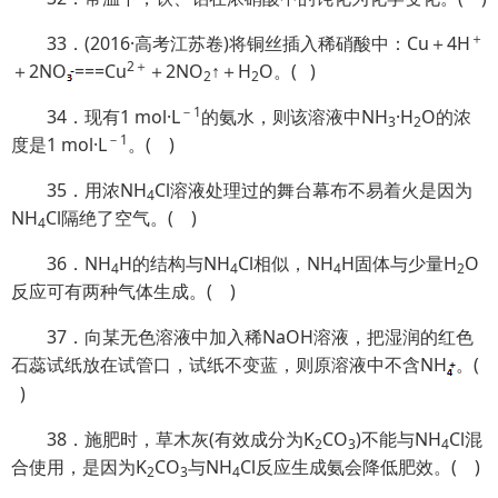
＋
33．(2016·高考江苏卷)将铜丝插入稀硝酸中：Cu＋4H
2＋
＋2NO
===Cu
＋2NO
↑＋H
O。( )
2
2
－1
34．现有1 mol·L
的氨水，则该溶液中NH
·H
O的浓
3
2
－1
度是1 mol·L
。( )
35．用浓NH
Cl溶液处理过的舞台幕布不易着火是因为
4
NH
Cl隔绝了空气。( )
4
36．NH
H的结构与NH
Cl相似，NH
H固体与少量H
O
4
4
4
2
反应可有两种气体生成。( )
37．向某无色溶液中加入稀NaOH溶液，把湿润的红色
石蕊试纸放在试管口，试纸不变蓝，则原溶液中不含NH
。(
)
38．施肥时，草木灰(有效成分为K
CO
)不能与NH
Cl混
2
3
4
合使用，是因为K
CO
与NH
Cl反应生成氨会降低肥效。( )
2
3
4