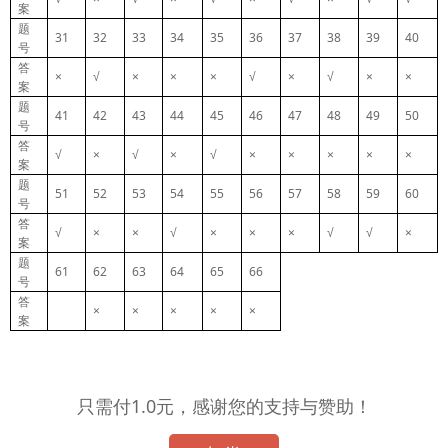
案
题
31
32
33
34
35
36
37
38
39
40
号
答
×
√
×
×
×
√
×
√
×
×
案
题
41
42
43
44
45
46
47
48
49
50
号
答
√
×
√
×
√
×
×
×
×
×
案
题
51
52
53
54
55
56
57
58
59
60
号
答
√
×
×
√
×
×
×
√
√
×
案
题
61
62
63
64
65
66
号
答
×
×
×
×
×
案
只需付1.0元，感谢您的支持与赞助！