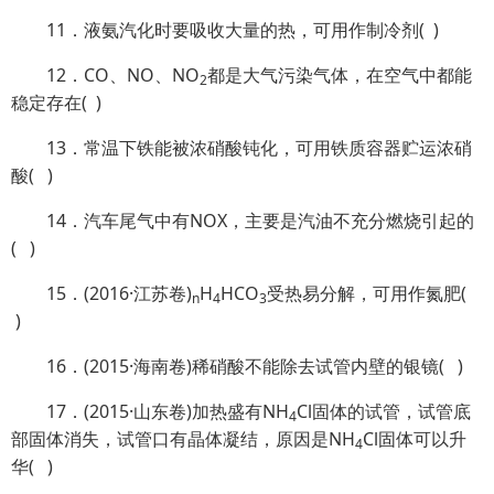
11．液氨汽化时要吸收大量的热，可用作制冷剂( )
12．CO、NO、NO
都是大气污染气体，在空气中都能
2
稳定存在( )
13．常温下铁能被浓硝酸钝化，可用铁质容器贮运浓硝
酸( )
14．汽车尾气中有NOX，主要是汽油不充分燃烧引起的
( )
15．(2016·江苏卷)
H
HCO
受热易分解，可用作氮肥(
n
4
3
)
16．(2015·海南卷)稀硝酸不能除去试管内壁的银镜( )
17．(2015·山东卷)加热盛有NH
Cl固体的试管，试管底
4
部固体消失，试管口有晶体凝结，原因是NH
Cl固体可以升
4
华( )