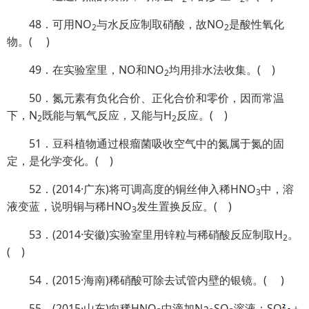
48．可用NO
与水反应制取硝酸，故NO
是酸性氧化
2
2
物。( )
49．在实验室里，NO和NO
均用排水法收集。( )
2
50．氮元素有负化合价、正化合价和零价，因而常温
下，N
既能与氧气反应，又能与H
反应。( )
2
2
51．豆科植物通过根瘤菌吸收空气中的氮属于氮的固
定，是化学变化。( )
52．(2014·广东)将可调高度的铜丝伸入稀HNO
中，溶
3
液变蓝，说明铜与稀HNO
发生置换反应。( )
3
53．(2014·安徽)实验室里用锌粒与稀硝酸反应制取H
。
2
( )
54．(2015·海南)稀硝酸可除去试管内壁的银镜。( )
55．(2015·山东)向稀HNO
中滴加Na
SO
溶液：SO
＋