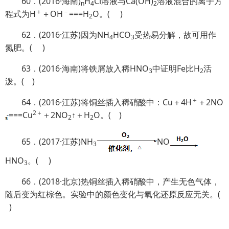
60．(2016·海南)
H
Cl溶液与Ca(OH)
溶液混合的离子方
n
4
2
＋
－
程式为H
＋OH
===H
O。( )
2
62．(2016·江苏)因为NH
HCO
受热易分解，故可用作
4
3
氮肥。( )
63．(2016·海南)将铁屑放入稀HNO
中证明Fe比H
活
3
2
泼。( )
＋
64．(2016·江苏)将铜丝插入稀硝酸中：Cu＋4H
＋2NO
2＋
===Cu
＋2NO
↑＋H
O。( )
2
2
65．(2017·江苏)NH
NO
3
HNO
。( )
3
66．(2018·北京)热铜丝插入稀硝酸中，产生无色气体，
随后变为红棕色。实验中的颜色变化与氧化还原反应无关。(
)