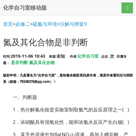
化学自习室移动版
导航
首页
>
必修二
>
硫氮与环境
>
注解与辨疑9
氮及其化合物是非判断
2019-11-06 10:43
未知
化学自习室
次
时间:
来源:
作者:
点击:
所属专
是非判断
氮及其化合物
题：
版权申明
：凡是署名为“化学自习室”，意味着未能联系到原作者，请原作者看到后与我联
系（邮箱：79248376@qq.com）！
一、判断题
1．热分解氯化铵是实验室制取氨气的反应原理之一( )
2．浓硝酸具有强氧化性，能和浓氨水反应产生白烟( )
3．某无色溶液中加Ba(NO
)
溶液，再加入稀盐酸，产
3
2