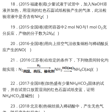
18．(2015·福建卷)取少量试液于试管中，加入NaOH溶
液并加热，用湿润的红色石蕊试纸检验产生的气体，此法检
验溶液中是否含有NH
( )
19．(2015·全国Ⅰ卷)密闭容器中2 mol NO与1 mol O
充
2
分反应，产物的分子数为2
N
( )
A
20．(2016·全国Ⅰ卷)用向上排空气法收集铜粉与稀硝酸反
应产生的NO( )
21． (2016·江苏卷)在给定的条件下，下列物质间转化均
能实现：N
NH
NH
Cl(aq)( )
2
3
4
22．(2017·全国Ⅱ卷)加热盛有少量NH
HCO
固体的试
4
3
管，并在试管口放置湿润的红色石蕊试纸变蓝，证明
NH
HCO
显碱性( )
4
3
23．(2018·北京卷)热铜丝插入稀硝酸中，产生无色气