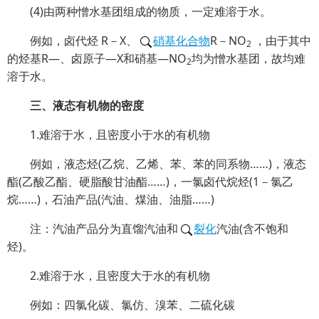
(4)由两种憎水基团组成的物质，一定难溶于水。
例如，卤代烃 R－X、
硝基化合物
R－NO
，由于其中
2
的烃基R—、卤原子—X和硝基—NO
均为憎水基团，故均难
2
溶于水。
三、液态有机物的密度
1.难溶于水，且密度小于水的有机物
例如，液态烃(乙烷、乙烯、苯、苯的同系物……)，液态
酯(乙酸乙酯、硬脂酸甘油酯……)，一氯卤代烷烃(1－氯乙
烷……)，石油产品(汽油、煤油、油脂……)
注：汽油产品分为直馏汽油和
裂化
汽油(含不饱和
烃)。
2.难溶于水，且密度大于水的有机物
例如：四氯化碳、氯仿、溴苯、二硫化碳