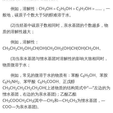
例如，溶解性：CH
OH＞C
H
OH＞C
H
OH＞……，一
3
2
5
3
7
般地，碳原子个数大于5的醇难溶于水。
(2)当烃基中碳原子数相同时，亲水基团的个数越多，物
质的溶解性越大；
例如，溶解性：
CH
CH
CH
OH
CH(OH)CH
OH
(OH)CH(OH)CH
OH。
3
2
2
3
2
2
2
(3)当亲水基团与憎水基团对溶解性的影响大致相同时，
物质微溶于水；
例如，常见的微溶于水的物质有：苯酚 C
H
OH、苯胺
6
5
C
H
NH
、苯甲酸 C
H
COOH、正戊醇
6
5
2
6
5
CH
CH
CH
CH
CH
OH(上述物质的结构简式中“—”左边的为
3
2
2
2
2
憎水基团，右边的为亲水基团)；乙酸乙酯
CH
COOCH
CH
(其中—CH
和—CH
CH
为憎水基团，—
3
2
3
3
2
3
COO—为亲水基团)。