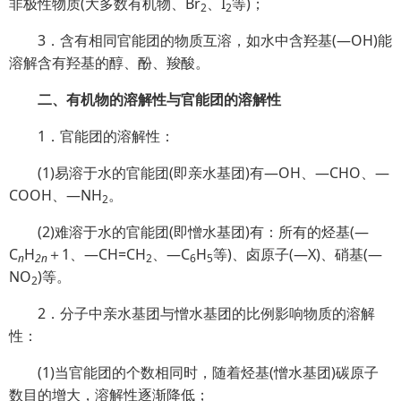
非极性物质(大多数有机物、Br
、I
等)；
2
2
3．含有相同官能团的物质互溶，如水中含羟基(—OH)能
溶解含有羟基的醇、酚、羧酸。
二、有机物的溶解性与官能团的溶解性
1．官能团的溶解性：
(1)易溶于水的官能团(即亲水基团)有—OH、—CHO、—
COOH、—NH
。
2
(2)难溶于水的官能团(即憎水基团)有：所有的烃基(—
C
H
＋1、—CH=CH
、—C
H
等)、卤原子(—X)、硝基(—
n
2n
2
6
5
NO
)等。
2
2．分子中亲水基团与憎水基团的比例影响物质的溶解
性：
(1)当官能团的个数相同时，随着烃基(憎水基团)碳原子
数目的增大，溶解性逐渐降低；