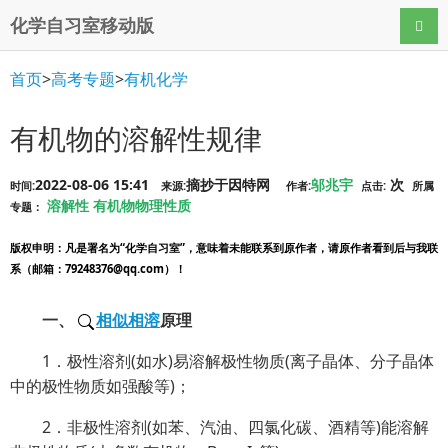
化学自习室移动版
导航
首页
>
高考专题
>
有机化学
有机物的溶解性规律
2022-08-06 15:41
摘抄于因特网
邬兆宇
次
时间:
来源:
作者:
点击:
所属
溶解性
有机物物理性质
专题：
版权申明
：凡是署名为“化学自习室”，意味着未能联系到原作者，请原作者看到后与我联
系（邮箱：79248376@qq.com）！
一、
相似相溶
原理
1．极性溶剂(如水)易溶解极性物质(离子晶体、分子晶体
中的极性物质如强酸等)；
2．非极性溶剂(如苯、汽油、四氯化碳、酒精等)能溶解