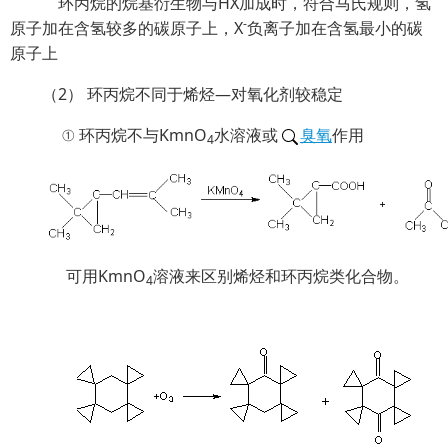
环丙烷的烷基衍生物与HX加成时，符合马氏规则，氢
-
原子加在含氢较多的碳原子上，X
负离子加在含氢最小的碳
原子上
（2） 环丙烷不同于烯烃—对氧化剂较稳定
① 环丙烷不与KmnO
水溶液或
臭氧
作用
4
可用KmnO
溶液来区别烯烃和环丙烷类化合物。
4