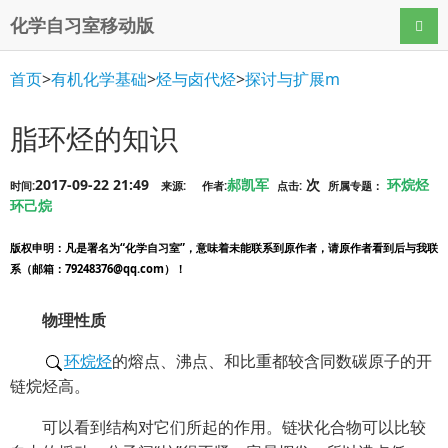
化学自习室移动版
导航
首页
>
有机化学基础
>
烃与卤代烃
>
探讨与扩展m
脂环烃的知识
2017-09-22 21:49
郝凯军
次
环烷烃
时间:
来源:
作者:
点击:
所属专题：
环己烷
版权申明
：凡是署名为“化学自习室”，意味着未能联系到原作者，请原作者看到后与我联
系（邮箱：79248376@qq.com）！
物理性质
环烷烃
的熔点、沸点、和比重都较含同数碳原子的开
链烷烃高。
可以看到结构对它们所起的作用。链状化合物可以比较