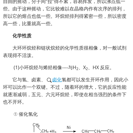
自由的摇动，分子间“拉”得不紧，容易挥发，所以沸点低一
些。由于这种摇动，它比较难以在晶格内作有次序的排列，
所以它的熔点也低一些。环烷烃排列得紧密一些，所以密度
高一些，比重就高一些。
化学性质
大环环烷烃和链状烷烃的化学性质很相像，对一般试剂
表现得不活泼。
(1)小环烷烃与烯烃相像----与H
、X
、HX 反应。
2
2
它与氢、卤素、
卤化
氢都可以发生开环作用，因此小
环可以比作一个双键。不过，随着环的增大，它的反应性能
就逐渐减弱，五元、六元环烷烃，即使在相当强烈的条件下
也不开环。
① 催化氢化