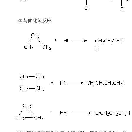
③ 与卤化氢反应