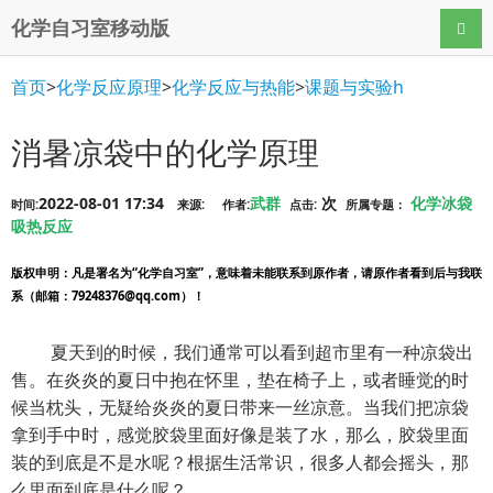
化学自习室移动版
导航
首页
>
化学反应原理
>
化学反应与热能
>
课题与实验h
消暑凉袋中的化学原理
2022-08-01 17:34
武群
次
化学冰袋
时间:
来源:
作者:
点击:
所属专题：
吸热反应
版权申明
：凡是署名为“化学自习室”，意味着未能联系到原作者，请原作者看到后与我联
系（邮箱：79248376@qq.com）！
夏天到的时候，我们通常可以看到超市里有一种凉袋出
售。在炎炎的夏日中抱在怀里，垫在椅子上，或者睡觉的时
候当枕头，无疑给炎炎的夏日带来一丝凉意。当我们把凉袋
拿到手中时，感觉胶袋里面好像是装了水，那么，胶袋里面
装的到底是不是水呢？根据生活常识，很多人都会摇头，那
么里面到底是什么呢？