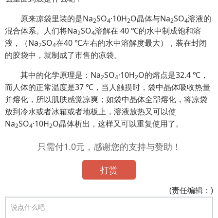
原来凉袋里装的是Na
SO
·10H
O晶体与Na
SO
溶液的
2
4
2
2
4
混合体系。人们将Na
SO
溶解在 40 ℃的水中制成饱和溶
2
4
液，（Na
SO
在40 ℃左右的水中溶解度最大），装在封闭
2
4
的胶袋中，就制成了市售的凉袋。
其中的化学原理是：Na
SO
·10H
O的熔点是32.4 ℃，
2
4
2
而人体的正常温度是37 ℃，当人触摸时，袋中晶体吸收热量
并熔化，所以肌肤感觉凉爽；如袋中晶体全部熔化，将凉袋
放到冷水或者冰箱或者地板上，溶液放热又可以使
Na
SO
·10H
O晶体析出，这样又可以重复使用了。
2
4
2
只需付1.0元，感谢您的支持与赞助！
打赏
(责任编辑：)
说点什么吧