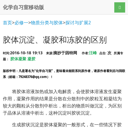
化学自习室移动版
导航
首页
>
必修一
>
物质分类与胶体
>
探讨与扩展2
胶体沉淀、凝胶和冻胶的区别
2016-10-18 19:13
摘抄于因特网
汪峰
次
时间:
来源:
作者:
点击:
所属专
胶体凝聚
凝胶
题：
版权申明
：凡是署名为“化学自习室”，意味着未能联系到原作者，请原作者看到后与我联
系（邮箱：79248376@qq.com）！
将胶体溶液加热或加入电解质，会使胶体溶液发生凝聚
作用，凝聚作用的结果是分散在分散剂中的胶粒互相凝结为
较大的颗粒从分散剂中析出，析出的物质叫做沉淀，为区别
于晶体从溶液中析出，这种沉淀叫胶状沉淀。
生成胶状沉淀是胶体凝聚的一般形式，在一些情况下胶