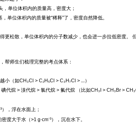
大头，单位体积内的质量高，密度大；
烷基，单位体积内的质量被“稀释”了，密度自然降低。
得更松散，单位体积内的分子数减少，也会进一步拉低密度。 
，帮师生们梳理完整的考点体系：
 > C₂H₅Cl > C₃H₇Cl > ...）
代烷 > 氯代烷 > 氟代烷 （比如CH₃I > CH₃Br > CH₃Cl
m⁻³），浮在水面上；
的密度大于水（>1 g·cm⁻³），沉在水下。