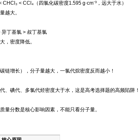
CHCl₃ < CCl₄（四氯化碳密度1.595 g·cm⁻³，远大于水）
量越大。
异丁基氯 > 叔丁基氯
大，密度降低。
碳链增长），分子量越大，一氯代烷密度反而越小！
代、碘代、多氯代烃密度大于水，这是高考选择题的高频陷阱！
的质量分数是核心影响因素，不能只看分子量。
核心原因