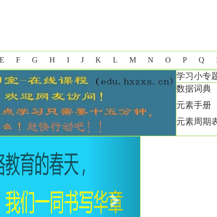
E
F
G
H
I
J
K
L
M
N
O
P
Q
学习小专
数据词典
元素手册
元素周期
Next