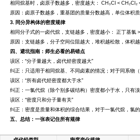
相同烷基时，卤原子数越多，密度越大： CH₃Cl < CH₂Cl₂ < 
原因：卤原子数越多，重基团的质量分数越高，单位体积质
3. 同分异构体的密度规律
相同分子式的一卤代烷，支链越多，密度越小： 正丁基氯 > 
原因：支链越多，分子空间位阻越大，堆积越松散，体积越
四、避坑指南：师生必看的易错点
误区：“分子量越大，卤代烃密度越大”
纠正：只适用于相同烷基、不同卤素的情况；对于同系物（
误区：“所有卤代烃密度都大于水”
纠正：一氯代烷（除个别多碳结构）密度都小于水，只有溴
误区：“密度只和分子量有关”
纠正：密度是质量和体积的综合结果，对于一氯代烷，氯
五、总结：一张表记住所有规律
卤代烃类型
密度变化规律