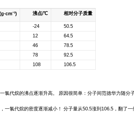
沸点/℃
相对分子质量
·cm⁻³)
-24
50.5
12
64.5
46
78.5
78
92.5
108
106.5
一氯代烷的沸点逐渐升高。 原因很简单：分子间范德华力随分
代烷的密度逐渐减小！ 分子量从50.5涨到106.5，翻了一倍多