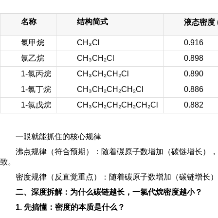
名称
结构简式
液态密度 (g
氯甲烷
CH₃Cl
0.916
氯乙烷
CH₃CH₂Cl
0.898
1-氯丙烷
CH₃CH₂CH₂Cl
0.890
1-氯丁烷
CH₃CH₂CH₂CH₂Cl
0.886
1-氯戊烷
CH₃CH₂CH₂CH₂CH₂Cl
0.882
一眼就能抓住的核心规律
沸点规律（符合预期）：随着碳原子数增加（碳链增长），
致。
密度规律（反直觉重点）：随着碳原子数增加（碳链增长），一氯
二、深度拆解：为什么碳链越长，一氯代烷密度越小？
1. 先搞懂：密度的本质是什么？