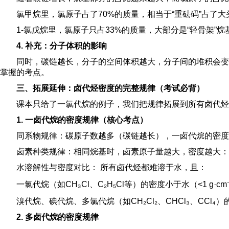
氯甲烷里，氯原子占了70%的质量，相当于“重砝码”占了
1-氯戊烷里，氯原子只占33%的质量，大部分是“轻骨架”
4. 补充：分子体积的影响
同时，碳链越长，分子的空间体积越大，分子间的堆积会变
掌握的考点。
三、拓展延伸：卤代烃密度的完整规律（考试必背）
课本只给了一氯代烷的例子，我们把规律拓展到所有卤代烃
1. 一卤代烷的密度规律（核心考点）
同系物规律：碳原子数越多（碳链越长），一卤代烷的密度越小（如CH₃Cl
卤素种类规律：相同烷基时，卤素原子量越大，密度越大： 碘代烷 > 溴
水溶解性与密度对比： 所有卤代烃都难溶于水，且：
一氯代烷（如CH₃Cl、C₂H₅Cl等）的密度小于水（<1 g·c
溴代烷、碘代烷、多氯代烷（如CH₂Cl₂、CHCl₃、CCl₄）
2. 多卤代烷的密度规律