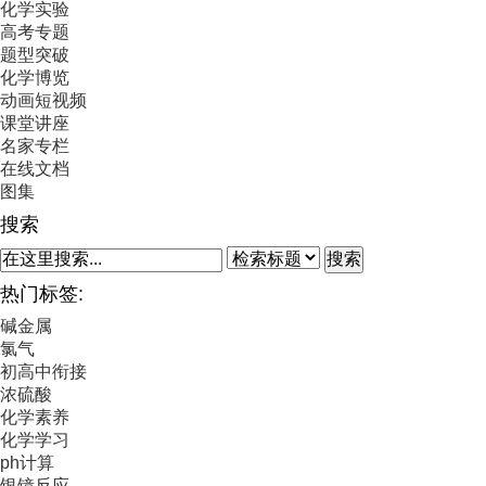
化学实验
高考专题
题型突破
化学博览
动画短视频
课堂讲座
名家专栏
在线文档
图集
搜索
搜索
热门标签:
碱金属
氯气
初高中衔接
浓硫酸
化学素养
化学学习
ph计算
银镜反应