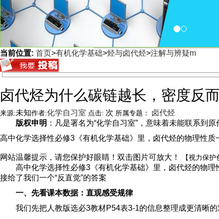
当前位置:
首页
>
有机化学基础
>
烃与卤代烃
>
注解与辨疑m
<
卤代烃为什么碳链越长，密度反
未知
化学自习室
次
卤代烃
来源:
作者:
点击:
所属专题：
版权申明
：凡是署名为“化学自习室”，意味着未能联系到原作者
高中化学选择性必修3《有机化学基础》里，卤代烃的物理性质
网站温馨提示，请您保护好眼睛！双击图片可放大！
【视力保护
高中化学选择性必修3《有机化学基础》里，卤代烃的物理
接给了我们一个“反直觉”的答案
一、先看课本数据：直观感受规律
我们先把人教版选必3教材P54表3-1的信息整理成更清晰