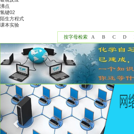
沸点
氢键02
陌生方程式
课本实验
按字母检索
A
B
C
D
Y
Z
Previous