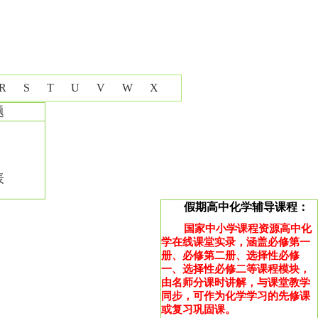
R
S
T
U
V
W
X
题
表
假期高中化学辅导课程：
国家中小学课程资源高中化
学在线课堂实录，涵盖必修第一
册、必修第二册、选择性必修
一、选择性必修二等课程模块，
由名师分课时讲解，与课堂教学
同步，可作为化学学习的先修课
或复习巩固课。