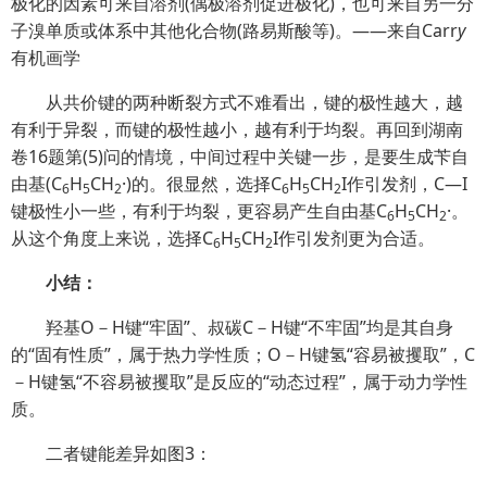
极化的因素可来自溶剂(偶极溶剂促进极化)，也可来自另一分
子溴单质或体系中其他化合物(路易斯酸等)。
——来自Carr
y
有机画学
从共价键的两种断裂方式不难看出，键的极性越大，越
有利于异裂，而键的极性越小，越有利于均裂。再回到湖南
卷16题第(5)问的情境，中间过程中关键一步，是要生成苄自
由基(C
H
CH
·)的。很显然，选择C
H
CH
I作引发剂，C—I
6
5
2
6
5
2
键极性小一些，有利于均裂，更容易产生自由基C
H
CH
·。
6
5
2
从这个角度上来说，选择C
H
CH
I作引发剂更为合适。
6
5
2
小结：
羟基O－H键“牢固”、叔碳C－H键“不牢固”均是其自身
的“固有性质”，属于热力学性质；
O－H键氢“容易被攫取”，C
－H键氢“不容易被攫取”是反应的“动态过程”，属于动力学性
质。
二者键能差异如图3：