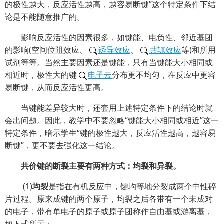
的极性越大，反应活性越高，越容易断键”这个特定条件下结
论是不能随意推广的。
影响反应活性的因素很多，如键能、电负性、邻近基团
的影响(空间位阻效应、
诱导效应
、
共轭效应
等)和所用
试剂等等。当然主要因素还是键能，只有当键能大小相同或
相近时，极性大的键
电子云
分布更不均匀，在反应中更容
易断键，从而反应活性更高。
当键能差异较大时，还套用上述特定条件下的结论时就
会出问题。因此，教学中不要忽略“键能大小相同或相近”这一
特定条件，暗示学生“键的极性越大，反应活性越高，越容易
断键”，更不要去强化这一结论。
共价键的断裂主要有两种方式：均裂和异裂。
(1)
均裂
是指在有机反应中，键均等地分裂成两个中性碎
片过程。原来成键的两个原子，均裂之后各带有一个未成对
的电子，带有单电子的原子或原子团称作自由基或游离基，