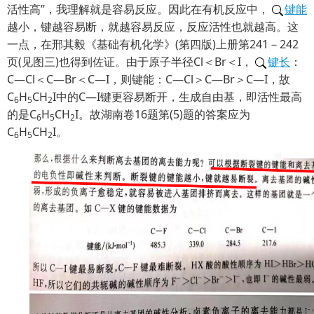
活性高”，我理解就是容易反应。因此在有机反应中，
键能
越小，键越容易断，就越容易反应，反应活性也就越高。这
一点，在邢其毅《基础有机化学》(第四版)上册第241－242
页(见图三)也得到佐证。由于原子半径Cl＜Br＜I，
键长
：
C—Cl＜C—Br＜C—I，则键能：C—Cl＞C—Br＞C—I，故
C
H
CH
I中的C—I键更容易断开，生成自由基，即活性最高
6
5
2
的是C
H
CH
I。故湖南卷16题第(5)题的答案应为
6
5
2
C
H
CH
I。
6
5
2