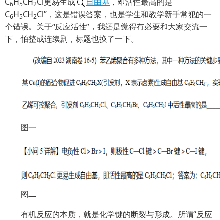
C
H
CH
Cl更易生成
自由基
，即活性最高的是
6
5
2
C
H
CH
Cl”，这是错误答案，也是学生和教学新手常犯的一
6
5
2
个错误。关于“反应活性”，我还是觉得有必要和大家交流一
下，怕整成连续剧，标题也换了一下。
图一
图二
有机反应的本质，就是化学键的断裂与形成。所谓“反应