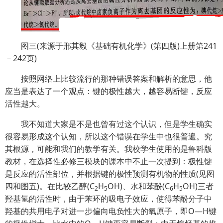
图三(来源于邢其毅《基础有机化学》(第四版)上册第241
－242页)
按照网络上比较流行的那种错误答案和解析的意思，他
应当是表达了一个观点：键的极性越大，越容易断键，反应
活性越大。
我不知道大家是不是也曾有过这个认识，但是学生确实
很容易形成这个认知，所以这个错误在学生中也很普遍。究
其根源，可能和我们的教学有关。我校学生使用的是鲁科版
教材，在选择性必修三模块的课本中不止一次提到：极性键
是反应的活性部位，并根据键的极性预测有机物的性质(见图
四和图五)。在比较乙醇(C
H
OH)、水和苯酚(C
H
OH)三者
2
5
6
5
羟基氢的活性时，由于苯环的吸电子效应，使得苯酚分子中
羟基的共用电子对进一步偏向电负性大的氧原子，即O—H键