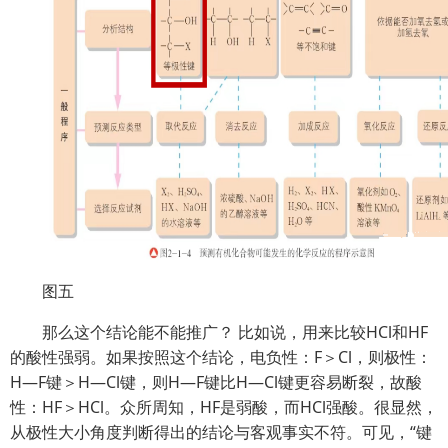
图五
那么这个结论能不能推广？ 比如说，用来比较HCl和HF
的酸性强弱。如果按照这个结论，电负性：F＞Cl，则极性：
H—F键＞H—Cl键，则H—F键比H—Cl键更容易断裂，故酸
性：HF＞HCl。众所周知，HF是弱酸，而HCl强酸。很显然，
从极性大小角度判断得出的结论与客观事实不符。可见，“键