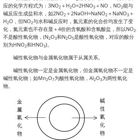
应的化学方程式为：
3NO
＋H
O=2HNO
＋NO，NO
能与
2
2
3
2
碱反应生成盐和水，如
2NO
＋2NaOH=NaNO
＋NaNO
＋
2
2
3
H
O，但NO
与水和碱反应时，氮元素的化合价均发生了变
2
2
化，氮元素也不存在显＋4价的含氧酸和含氧酸盐，所以NO
2
不是酸性氧化物，(N
O
和N
O
是酸性氧化物，对应的酸分
2
3
2
5
别为HNO
和HNO
)。
2
3
碱性氧化物与金属氧化物属于从属关系。
碱性氧化物一定是金属氧化物，但金属氧化物不一定是
碱性氧化物；如Mn
O
为酸性氧化物，Al
O
为两性氧化
2
7
2
3
物。