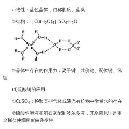
①物性：蓝色晶体，俗称胆矾、蓝矾
②结构：［Cu(H
O)
］SO
·H
O
2
4
4
2
③晶体中存在的作用力：离子键、共价键、配位键、氢
键
(4)硫酸铜的应用
①CuSO
：检验某些气体或液态有机物中微量水的存在
4
②硫酸铜溶液和消石灰配制波尔多液，其杀菌原理是重
金属盐使细菌蛋白质变性