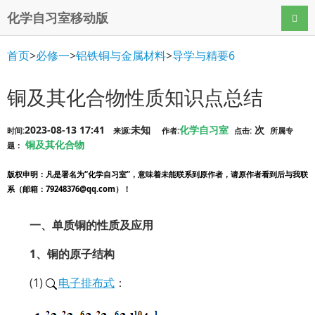
化学自习室移动版
导航
首页
>
必修一
>
铝铁铜与金属材料
>
导学与精要6
铜及其化合物性质知识点总结
2023-08-13 17:41
未知
化学自习室
次
时间:
来源:
作者:
点击:
所属专
铜及其化合物
题：
版权申明
：凡是署名为“化学自习室”，意味着未能联系到原作者，请原作者看到后与我联
系（邮箱：79248376@qq.com）！
一、单质铜的性质及应用
1、铜的原子结构
(1)
电子排布式
：