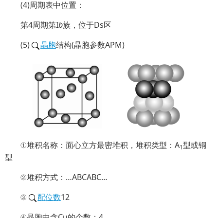
(4)周期表中位置：
第4周期第I
b
族，位于Ds区
(5)
晶胞
结构(晶胞参数APM)
①堆积名称：面心立方最密堆积，堆积类型：A
型或铜
1
型
②堆积方式：…ABCABC…
③
配位数
12
④晶胞中含Cu的个数：4