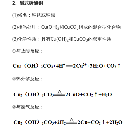
2、碱式碳酸铜
(1)俗名：铜锈或铜绿
(2)相当处理：Cu(OH)
和CuCO
组成的混合型化合物
2
3
(3)化学性质：具有Cu(OH)
和CuCO
的双重性质
2
3
①与盐酸反应：
②热分解反应：
③与氢气反应：