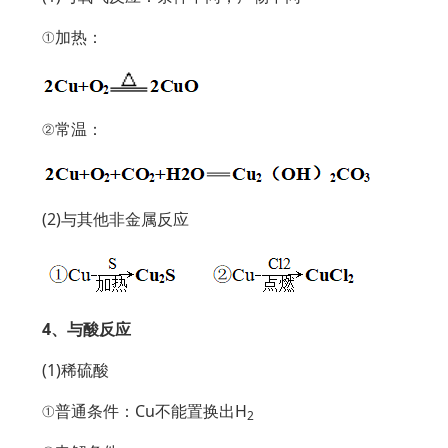
①加热：
②常温：
(2)与其他非金属反应
4、与酸反应
(1)稀硫酸
①普通条件：Cu不能置换出H
2