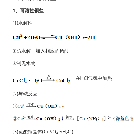
1、可溶性铜盐
(1)水解性：
①防水解：加入相应的稀酸
②制无水物：
，在HCl气氛中加热
(2)与碱反应
(3)硫酸铜晶体(CuSO
·5H
O)
4
2