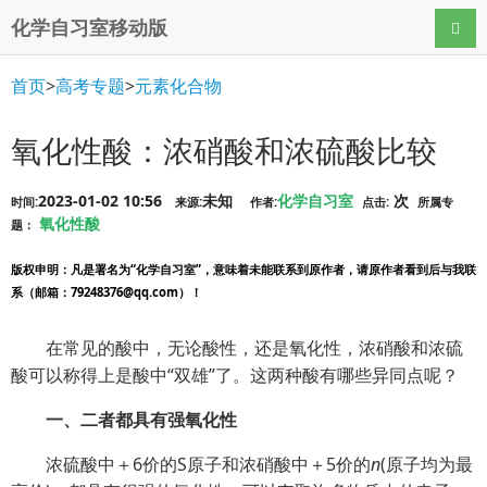
化学自习室移动版
导航
首页
>
高考专题
>
元素化合物
氧化性酸：浓硝酸和浓硫酸比较
2023-01-02 10:56
未知
化学自习室
次
时间:
来源:
作者:
点击:
所属专
氧化性酸
题：
版权申明
：凡是署名为“化学自习室”，意味着未能联系到原作者，请原作者看到后与我联
系（邮箱：79248376@qq.com）！
在常见的酸中，无论酸性，还是氧化性，浓硝酸和浓硫
酸可以称得上是酸中“双雄”了。这两种酸有哪些异同点呢？
一、二者都具有强氧化性
浓硫酸中＋6价的S原子和浓硝酸中＋5价的
n
(原子均为最