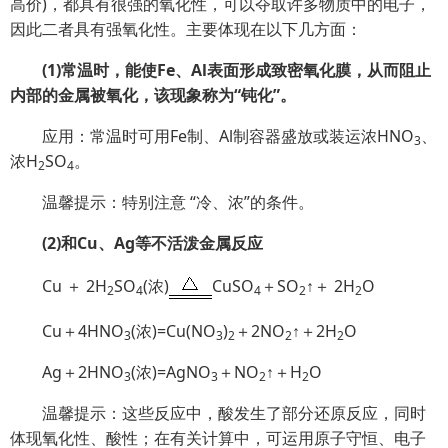
高价)，都具有很强的氧化性，可以夺取许多物质中的电子，
因此二者具有强氧化性。主要体现在以下几方面：
(1)常温时，能使Fe、Al表面形成致密氧化膜，从而阻止
内部的金属被氧化，该现象称为“钝化”。
应用：常温时可用Fe制、Al制容器盛放或装运浓HNO
、
3
浓H
SO
。
2
4
温馨提示：特别注意 “冷、浓”的条件。
(2)和Cu、Ag等不活泼金属反应
Cu ＋ 2H
SO
(浓)
CuSO
＋SO
↑＋ 2H
O
2
4
4
2
2
Cu＋4HNO
(浓)=Cu(NO
)
＋2NO
↑＋2H
O
3
3
2
2
2
Ag＋2HNO
(浓)=AgNO
＋NO
↑＋H
O
3
3
2
2
温馨提示：这些反应中，酸发生了部分还原反应，同时
体现氧化性、酸性；在有关计算中，可运用原子守恒、电子