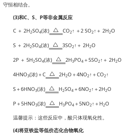
守恒相结合。
(3)和C、S、P等非金属反应
C ＋ 2H
SO
(浓)
CO
↑ ＋2 SO
↑＋ 2H
O
2
4
2
2
2
S ＋ 2H
SO
(浓)
3SO
↑＋ 2H
O
2
4
2
2
2P ＋ 5H
SO
(浓)
2H
PO
＋5SO
↑＋ 2H
O
2
4
3
4
2
2
4HNO
(浓)＋C
2H
O＋4NO
↑＋CO
↑
3
2
2
2
S＋6HNO
(浓)
H
SO
＋6NO
↑＋2H
O
3
2
4
2
2
P＋5HNO
(浓)
H
PO
＋5NO
↑＋H
O
3
3
4
2
2
温馨提示：这些反应中，酸只体现氧化性。
(4)将亚铁盐等低价态化合物氧化