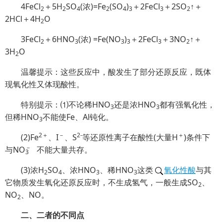
4FeCl
＋5H
SO
(浓)=Fe
(SO
)
＋2FeCl
＋2SO
↑＋
2
2
4
2
4
3
3
2
2HCl＋4H
O
2
3FeCl
＋6HNO
(浓) =Fe(NO
)
＋2FeCl
＋3NO
↑＋
2
3
3
3
3
2
3H
O
2
温馨提示：这些反应中，酸发生了部分还原反应，既体
现氧化性又体现酸性。
特别提示：⑴不论稀HNO
还是浓HNO
都有强氧化性，
3
3
但稀HNO
不能使Fe、Al钝化。
3
2＋
－
2-
＋
(2)Fe
、I
、S
等还原性离子在酸性(大量H
)条件下
－
与N
O
不能大量共存。
3
(3)浓H
SO
、浓HNO
、稀HNO
这类
氧化性酸
与其
2
4
3
3
它物质发生氧化还原反应时，不生成氢气，一般生成SO
、
2
NO
、NO。
2
二、二者的不同点