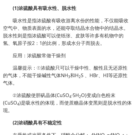
(1)浓硫酸具有吸水性、脱水性
吸水性是指浓硫酸有吸收游离水份的性能，不仅能吸收
空气中、物质表面的水，还能夺取结晶水合物中的结晶水。
脱水性则是指浓硫酸可以使纸张、皮肤等许多有机物中的
氢、氧原子按2：1的比例，形成水分子而脱去。
应用：浓硫酸常做干燥剂
温馨提示：①浓硫酸只可以干燥中性、酸性且无还原性
的气体，不能干燥碱性气体NH
和H
S 、HBr、HI等还原性
3
2
气体。
②浓硫酸使胆矾晶体(CuSO
·5H
O)变成白色粉末
4
2
(CuSO
)是吸水性的体现，而使蔗糖晶体变黑则是脱水性的体
4
现。
(2)浓硝酸具有不稳定性