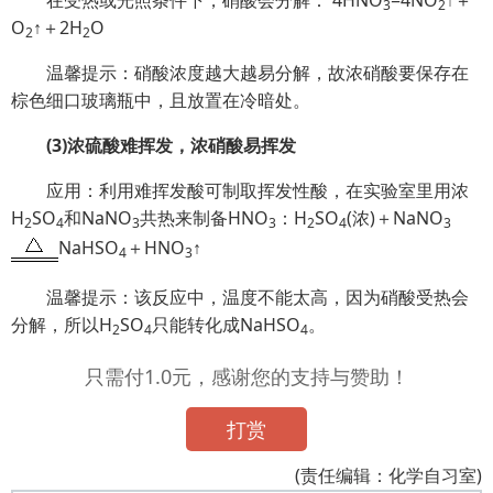
在受热或光照条件下，硝酸会分解： 4HNO
=4NO
↑＋
3
2
O
↑＋2H
O
2
2
温馨提示：硝酸浓度越大越易分解，故浓硝酸要保存在
棕色细口玻璃瓶中，且放置在冷暗处。
(3)浓硫酸难挥发，浓硝酸易挥发
应用：利用难挥发酸可制取挥发性酸，在实验室里用浓
H
SO
和NaNO
共热来制备HNO
：H
SO
(浓)＋NaNO
2
4
3
3
2
4
3
NaHSO
＋HNO
↑
4
3
温馨提示：该反应中，温度不能太高，因为硝酸受热会
分解，所以H
SO
只能转化成NaHSO
。
2
4
4
只需付1.0元，感谢您的支持与赞助！
打赏
(责任编辑：化学自习室)