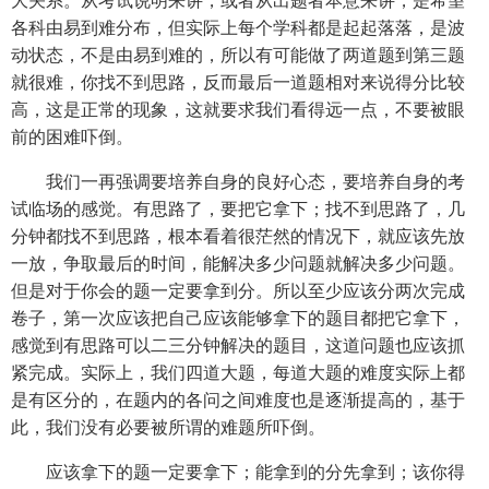
大关系。从考试说明来讲，或者从出题者本意来讲，是希望
各科由易到难分布，但实际上每个学科都是起起落落，是波
动状态，不是由易到难的，所以有可能做了两道题到第三题
就很难，你找不到思路，反而最后一道题相对来说得分比较
高，这是正常的现象，这就要求我们看得远一点，不要被眼
前的困难吓倒。
我们一再强调要培养自身的良好心态，要培养自身的考
试临场的感觉。有思路了，要把它拿下；找不到思路了，几
分钟都找不到思路，根本看着很茫然的情况下，就应该先放
一放，争取最后的时间，能解决多少问题就解决多少问题。
但是对于你会的题一定要拿到分。所以至少应该分两次完成
卷子，第一次应该把自己应该能够拿下的题目都把它拿下，
感觉到有思路可以二三分钟解决的题目，这道问题也应该抓
紧完成。实际上，我们四道大题，每道大题的难度实际上都
是有区分的，在题内的各问之间难度也是逐渐提高的，基于
此，我们没有必要被所谓的难题所吓倒。
应该拿下的题一定要拿下；能拿到的分先拿到；该你得