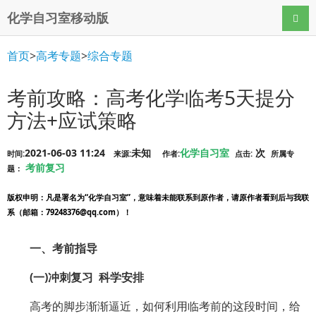
化学自习室移动版
导航
首页
>
高考专题
>
综合专题
考前攻略：高考化学临考5天提分
方法+应试策略
2021-06-03 11:24
未知
化学自习室
次
时间:
来源:
作者:
点击:
所属专
考前复习
题：
版权申明
：凡是署名为“化学自习室”，意味着未能联系到原作者，请原作者看到后与我联
系（邮箱：79248376@qq.com）！
一、考前指导
(一)冲刺复习 科学安排
高考的脚步渐渐逼近，如何利用临考前的这段时间，给