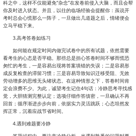
科之中，这样不仅能避免“杂念”在发卷前侵入大脑，而且会帮
你及时进入状态。并且，以往的临场经验会提醒你：虽说开
考时总会心慌那么一阵子，一旦做出几道题之后，情绪便会
立马平稳下来。
3.高考答卷如练习
如何能在规定时间内做完试卷中的所有试题，依然需要
看考生的心态是否平稳。那些总是担心答卷时间不够而慌恐
匆忙的考生，一是容易出现将答案填错的失误；二是容易形
成反复检查的滞留习惯；三是容易导致知识迁移受阻、无效
劳动增多的思维无头绪状态。在这种情形之下，答卷时间肯
定会浪费不少。为此，诚望考生记住4句话：冷静思考寻找感
觉，大胆猜测完整认定；选项仔细作答缜密，一旦确认不再
回首；循序渐进步步向前，依据实力灵活跳跃；心态坦然发
挥正常，沉着应战节省时间。
4.遇到难题要冷静