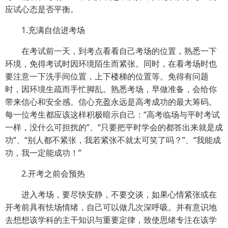
应试心态是否平衡。
1.充满自信进考场
在考试前一天，到考点看看自己考场的位置，熟悉一下
环境，免得考试时因环境陌生而紧张。同时，在看考场时也
要注意一下洗手间位置，上下楼梯的位置等。免得有问题
时，因环境生疏而手忙脚乱。熟悉考场，早做准备，会给你
带来信心和安全感。信心充盈永远是高考成功的最大筹码。
每一位考生都应该这样积极暗示自己：“高考临场与平时考试
一样，没什么可担扰的”、“只要把平时学会的都答出来就是成
功”、“别人都不紧张，我若紧张不就太可笑了吗？”、“我能成
功，我一定能成功！”
2.开考之前会预热
进入考场，要尽快安静，不要交谈，如果心情紧张或在
开考前具有怯场情绪，自己可以做几次深呼吸。并有意识地
去想想该学科的主干知识与重要定律，致使思绪专注在该学