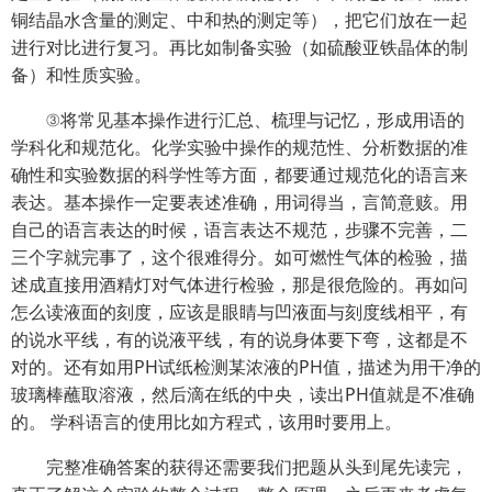
铜结晶水含量的测定、中和热的测定等），把它们放在一起
进行对比进行复习。再比如制备实验（如硫酸亚铁晶体的制
备）和性质实验。
③将常见基本操作进行汇总、梳理与记忆，形成用语的
学科化和规范化。化学实验中操作的规范性、分析数据的准
确性和实验数据的科学性等方面，都要通过规范化的语言来
表达。基本操作一定要表述准确，用词得当，言简意赅。用
自己的语言表达的时候，语言表达不规范，步骤不完善，二
三个字就完事了，这个很难得分。如可燃性气体的检验，描
述成直接用酒精灯对气体进行检验，那是很危险的。再如问
怎么读液面的刻度，应该是眼睛与凹液面与刻度线相平，有
的说水平线，有的说液平线，有的说身体要下弯，这都是不
对的。还有如用PH试纸检测某浓液的PH值，描述为用干净的
玻璃棒蘸取溶液，然后滴在纸的中央，读出PH值就是不准确
的。 学科语言的使用比如方程式，该用时要用上。
完整准确答案的获得还需要我们把题从头到尾先读完，