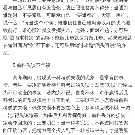
答题过程中，要注意冷静分析，当遇到熟悉的问题时要
看与自己所见题目有无变化，防止照搬答案不得分；当遇到
难题时，不要紧张，可暗示自己：“要难都难，大家一块难，
慌什么！”每当这个时候，谁能稳住自己谁就会以好的状态继
续前行，谁心慌谁就会发挥失常。此外，面对难题，亦可采
取“退而求其次”的策略：能做几步就尽力做几步。如果该难题
在短时间内“拿”不下来，还可采用绕过难题“回头再说”的办
法。
5.前科失误不气馁
高考期间，出现某一科考试失误的现象，是常有的事
情。考生一要冷静地看待前科考试的失误：既然“失误”已经成
为不可改变的事实，若内疚不已、自责不休，对于赢得后几
科考试的正常发挥是十分不利的；二要以平常心态看待前科
考试的失误：偶尔失误不要放在心上，多学科应试不以“一城
一池”得失论输赢，如果后几科发挥得好，前科丢分的损失一
定会夺回来的；三要明白：当一科考完后，不再过问其答案
的正确与否，把精力完全投入到下一科考试中去，才是明智