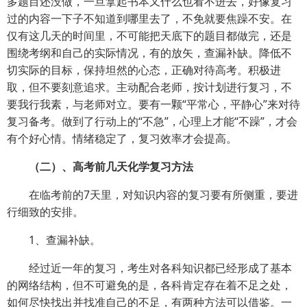
多题目还没做，一旦拿起书本又什么也看不进去，好像复习
过的内容一下子不知道到哪里去了，不免就要焦躁不安。在
仅有这几天的时间里，不可能把天底下的题目都做完，还是
围绕考纲和自己的实际情况，有的放矢，查漏补缺。降低不
切实际的目标，保持坦然的心态，正确对待高考。积极进
取，但不要刻意追求。主动配合老师，按计划进行复习，不
要我行我素，与老师对立。要有一颗“平常心，平静心”来对待
复习备考。做到了行动上的“不急”，心理上才能“不躁”，才会
有个好心情。情绪稳定了，复习效率才会提高。
（二）、高考前几天化学复习方法
在临考前的7天里，对知识内容的复习要有所侧重，要进
行细致的安排。
1、查漏补缺。
经过近一年的复习，考生对各科知识都已经形成了基本
的网络结构，但不可避免的是，各科肯定存在着不足之处，
如何尽快找出并找准自己的不足，有两种方法可以借鉴。一