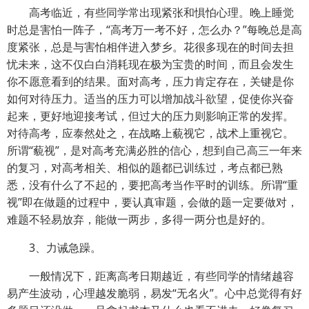
高考临近，有些同学常出现紧张和惧怕心理。晚上睡觉
时总是害怕一阵子，“高考万一考不好，怎么办？”每晚总是高
度紧张，总是与害怕相伴进入梦乡。花很多现在的时间去担
忧未来，这不仅白白消耗现在极为宝贵的时间，而且会发生
你不愿意看到的结果。面对高考，压力肯定存在，关键是你
如何对待压力。适当的压力可以增加战斗欲望，促使你兴奋
起来，更好地迎接考试，但过大的压力则影响正常的发挥。
对待高考，应泰然处之，在战略上藐视它，战术上重视它。
所谓“藐视”，是对高考充满必胜的信心，想到自己高三一年来
的复习，对高考相关、相似的题都已训练过，考点都已熟
悉，没有什么了不起的，要把高考当作平时的训练。所谓“重
视”即在做题的过程中，要认真审题，会做的题一定要做对，
难题不轻易放弃，能做一两步，多得一两分也是好的。
3、力诫急躁。
一般情况下，距离高考日期越近，有些同学的情绪越容
易产生波动，心理越发脆弱，易发“无名火”。心中总觉得有好