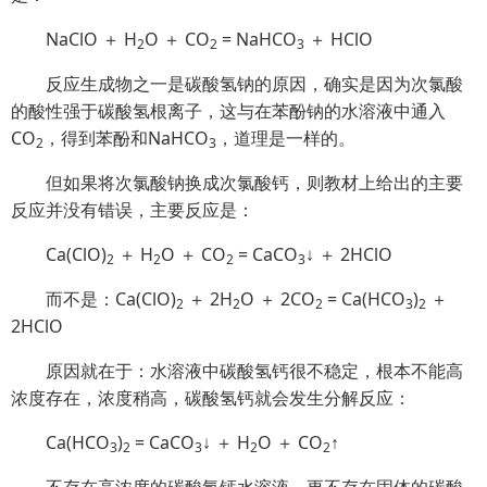
NaClO ＋ H
O ＋ CO
= NaHCO
＋ HClO
2
2
3
反应生成物之一是碳酸氢钠的原因，确实是因为次氯酸
的酸性强于碳酸氢根离子，这与在苯酚钠的水溶液中通入
CO
，得到苯酚和NaHCO
，道理是一样的。
2
3
但如果将次氯酸钠换成次氯酸钙，则教材上给出的主要
反应并没有错误，主要反应是：
Ca(ClO)
＋ H
O ＋ CO
= CaCO
↓ ＋ 2HClO
2
2
2
3
而不是：
Ca(ClO)
＋ 2H
O ＋ 2CO
= Ca(HCO
)
＋
2
2
2
3
2
2HClO
原因就在于：水溶液中碳酸氢钙很不稳定，根本不能高
浓度存在，浓度稍高，碳酸氢钙就会发生分解反应：
Ca(HCO
)
= CaCO
↓ ＋ H
O ＋ CO
↑
3
2
3
2
2