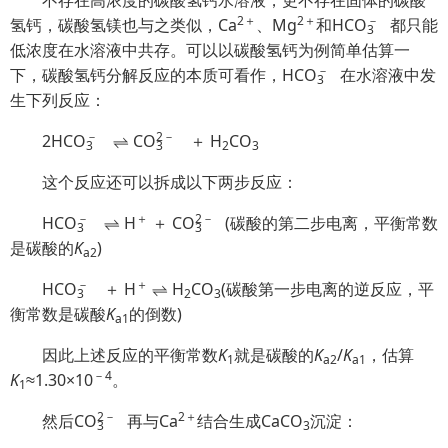
不存在高浓度的碳酸氢钙水溶液，更不存在固体的碳酸
2＋
2＋
－
氢钙，碳酸氢镁也与之类似，Ca
、Mg
和HC
O
都只能
3
低浓度在水溶液中共存。可以以碳酸氢钙为例简单估算一
－
下，碳酸氢钙分解反应的本质可看作，HC
O
在水溶液中发
3
生下列反应：
－
2
－
2HC
O
⇌ C
O
＋ H
CO
3
3
2
3
这个反应还可以拆成以下两步反应：
－
＋
2
－
HC
O
⇌ H
＋
C
O
(碳酸的第二步电离，平衡常数
3
3
是碳酸的
K
)
a
2
－
＋
HC
O
＋ H
⇌ H
CO
(碳酸第一步电离的逆反应，平
3
2
3
衡常数是碳酸
K
的倒数)
a
1
因此上述反应的平衡常数
K
就是碳酸的
K
/
K
，估算
1
a
2
a
1
－4
K
≈1.30×10
。
1
2
－
2＋
然后
C
O
再与Ca
结合生成CaCO
沉淀：
3
3