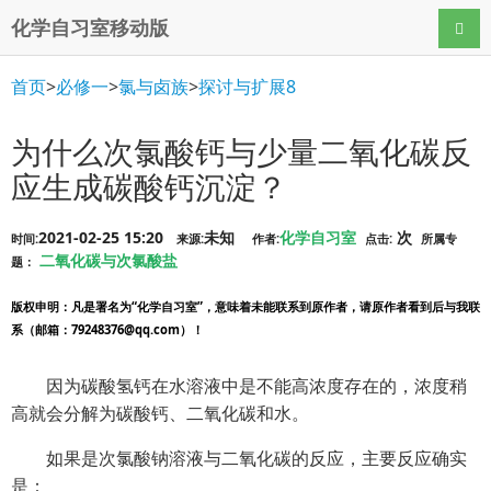
化学自习室移动版
导航
首页
>
必修一
>
氯与卤族
>
探讨与扩展8
为什么次氯酸钙与少量二氧化碳反
应生成碳酸钙沉淀？
2021-02-25 15:20
未知
化学自习室
次
时间:
来源:
作者:
点击:
所属专
二氧化碳与次氯酸盐
题：
版权申明
：凡是署名为“化学自习室”，意味着未能联系到原作者，请原作者看到后与我联
系（邮箱：79248376@qq.com）！
因为碳酸氢钙在水溶液中是不能高浓度存在的，浓度稍
高就会分解为碳酸钙、二氧化碳和水。
如果是次氯酸钠溶液与二氧化碳的反应，主要反应确实
是：