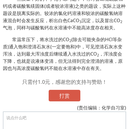
钙或者碳酸氢镁固体(或者较浓溶液)之类的题设，实际上这种
题设是脱离实际的。较浓的氯化钙溶液和较浓的碳酸氢钠溶
液混合时会发生反应，析出白色CaCO
沉淀，以及冒出CO
3
2
气泡，同样与碳酸氢钙在水溶液中不能高浓度存在相关。
常温常压下，将水洗过的CO
(除去可能夹杂的HCl等杂
2
质)通入饱和澄清石灰水(一定要饱和)中，可见澄清石灰水变
浑浊，达到最大浑浊度后继续通入水洗过的CO
，浑浊度会
2
下降，也就是说液体变清，但无法得到完全澄清的溶液，原
因也与高浓度碳酸氢钙不能在水溶液中存在有关。
只需付1.0元，感谢您的支持与赞助！
打赏
(责任编辑：化学自习室)
说点什么吧