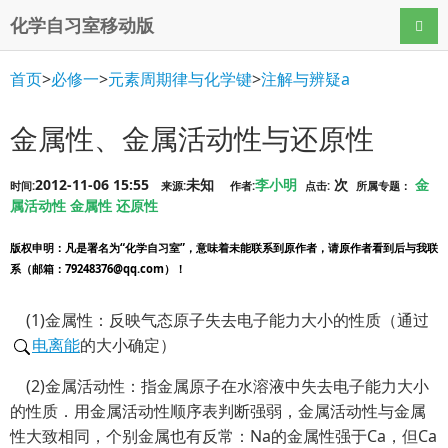
化学自习室移动版
导航
首页
>
必修一
>
元素周期律与化学键
>
注解与辨疑a
金属性、金属活动性与还原性
2012-11-06 15:55
未知
李小明
次
金
时间:
来源:
作者:
点击:
所属专题：
属活动性
金属性
还原性
版权申明
：凡是署名为“化学自习室”，意味着未能联系到原作者，请原作者看到后与我联
系（邮箱：79248376@qq.com）！
(1)金属性：反映气态原子失去电子能力大小的性质（通过
电离能
的大小确定）
(2)金属活动性：指金属原子在水溶液中失去电子能力大小
的性质．用金属活动性顺序表判断强弱，金属活动性与金属
性大致相同，个别金属也有反常：Na的金属性强于Ca，但Ca