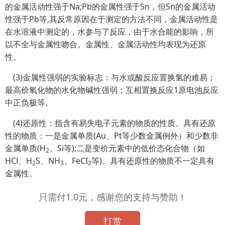
的金属活动性强于Na;Pb的金属性强于Sn，但Sn的金属活动
性强于Pb等,其反常原因在于测定的方法不同，金属活动性是
在水溶液中测定的，水参与了反应，由于水合能的影响，所
以不全与金属性吻合。金属性、金属活动性均表现为还原
性。
(3)金属性强弱的实验标志：与水或酸反应置换氢的难易；
最高价氧化物的水化物碱性强弱；互相置换反应1原电池反应
中正负极等。
(4)还原性：指含有易失电子元素的物质的性质。具有还原
性的物质：一是金属单质(Au、Pt等少数金属例外）和少数非
金属单质(H
、Si等);二是变价元素中的低价态化合物（如
2
HCl、H
S、NH
、FeCI
等)。具有还原性的物质不一定具有
2
3
2
金属性。
只需付1.0元，感谢您的支持与赞助！
打赏