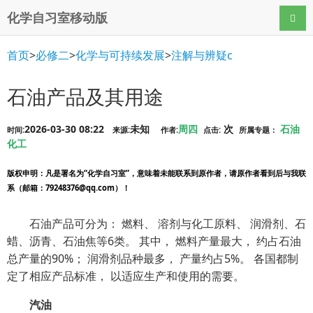
化学自习室移动版
导航
首页
>
必修二
>
化学与可持续发展
>
注解与辨疑c
石油产品及其用途
2026-03-30 08:22
未知
周四
次
石油
时间:
来源:
作者:
点击:
所属专题：
化工
版权申明
：凡是署名为“化学自习室”，意味着未能联系到原作者，请原作者看到后与我联
系（邮箱：79248376@qq.com）！
石油产品可分为： 燃料、 溶剂与化工原料、 润滑剂、石
蜡、沥青、石油焦等6类。 其中， 燃料产量最大， 约占石油
总产量的90%； 润滑剂品种最多， 产量约占5%。 各国都制
定了相应产品标准， 以适应生产和使用的需要。
汽油