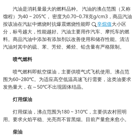
汽油是消耗量最大的燃料品种。 汽油的沸点范围（又称
馏程）为40 ~ 205℃， 密度为0.70~0.78克g/cm3，商品汽油
按该油在汽缸中燃烧时抗爆震燃烧性能即
辛烷值
大小区
分，标号越大，性能越好。汽油主要用作汽车、摩托车的燃
料。商品汽油中添加有添加剂以改善使用和储存性能。清洁
汽油对其中的硫、苯、芳烃、烯烃、铅含量有严格限制。
喷气燃料
喷气燃料即航空煤油，主要供喷气式飞机使用。沸点范
围为60~280℃。为适应高空低温高速飞行需要，这类油要求
发热量大，在～50℃不出现固体结晶。
灯用煤油
灯用煤油，沸点范围为180 ~ 310℃，主要供农村照明
用。要求火焰平稳、光亮而不冒黑烟。目前产量愈来愈小。
柴油